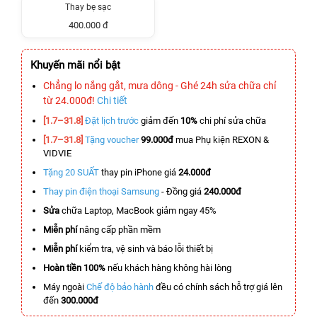
Thay bẹ sạc
400.000 đ
Khuyến mãi nổi bật
Chẳng lo nắng gắt, mưa dông - Ghé 24h sửa chữa chỉ
từ 24.000đ!
Chi tiết
[1.7–31.8]
Đặt lịch trước
giảm đến
10%
chi phí sửa chữa
[1.7–31.8]
Tặng voucher
99.000đ
mua Phụ kiện REXON &
VIDVIE
Tặng 20 SUẤT
thay pin iPhone giá
24.000đ
Thay pin điện thoại Samsung
- Đồng giá
240.000đ
Sửa
chữa Laptop, MacBook giảm ngay 45%
Miễn phí
nâng cấp phần mềm
Miễn phí
kiểm tra, vệ sinh và báo lỗi thiết bị
Hoàn tiền 100%
nếu khách hàng không hài lòng
Máy ngoài
Chế độ bảo hành
đều có chính sách hỗ trợ giá lên
đến
300.000đ