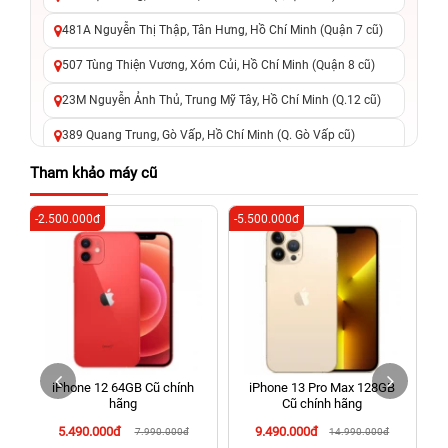
481A Nguyễn Thị Thập, Tân Hưng, Hồ Chí Minh (Quận 7 cũ)
507 Tùng Thiện Vương, Xóm Củi, Hồ Chí Minh (Quận 8 cũ)
23M Nguyễn Ảnh Thủ, Trung Mỹ Tây, Hồ Chí Minh (Q.12 cũ)
389 Quang Trung, Gò Vấp, Hồ Chí Minh (Q. Gò Vấp cũ)
625 - 625A Âu Cơ, Tân Phú, Hồ Chí Minh (Quận Tân Phú cũ)
Tham khảo máy cũ
326 Lê Văn Việt, Tăng Nhơn Phú, Hồ Chí Minh (Q.9 TP. Thủ
-2.500.000đ
-5.500.000đ
-4
Đức cũ)
256 Võ Văn Ngân, Thủ Đức, Hồ Chí Minh (Bình Thọ, TP. Thủ
Đức Cũ)
70 Nguyễn An Ninh, Dĩ An, Hồ Chí Minh (Bình Dương Cũ)
24h Vũng Tàu: 162A Ba Cu, Vũng Tàu, Hồ Chí Minh (TP. Vũng
Tàu cũ)
iPhone 12 64GB Cũ chính
iPhone 13 Pro Max 128GB
198 Hoàng Văn Thụ, Tân Sơn Nhất, Hồ Chí Minh (Tân Bình
hãng
Cũ chính hãng
cũ)
5.490.000đ
9.490.000đ
7.990.000đ
14.990.000đ