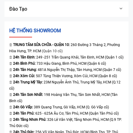
Đào Tạo
HỆ THỐNG SHOWROOM
TRUNG TÂM SỬA CHỮA - QUẬN 10:
260 Đường 3 Tháng 2, Phường
Hòa Hưng, TP. HCM
(Quận 10 cũ)
24h Tân Định:
249 -251 Trần Quang Khải, Tân Định, HCM (Quận 1 cũ)
24h Bình Phú:
733 Hậu Giang, Bình Phú, HCM (Quận 6 cũ)
24h Tân Hưng:
481A Nguyễn Thị Thập, Tân Hưng, HCM (Quận 7 cũ)
24h Xóm Củi:
507 Tùng Thiện Vương, Xóm Củi, HCM (Quận 8 cũ)
24h Trung Mỹ Tây:
23M Nguyễn Ảnh Thủ, Trung Mỹ Tây, HCM (Q.12
cũ)
24h Tân Sơn Nhất:
198 Hoàng Văn Thụ, Tân Sơn Nhất, HCM (Tân
Bình cũ)
24h Gò Vấp:
389 Quang Trung, Gò Vấp, HCM (Q. Gò Vấp cũ)
24h Tân Phú:
625 - 625A Âu Cơ, Tân Phú, HCM (Quận Tân Phú cũ)
24h Tăng Nhơn Phú:
326 Lê Văn Việt, Tăng Nhơn Phú, HCM (Q.9 TP.
Thủ Đức cũ)
24h Thủ Đức:
256 Võ Văn Ngân, Thủ Đức, HCM (Bình Thọ, TP. Thủ