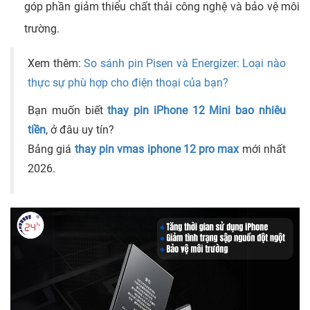
góp phần giảm thiểu chất thải công nghệ và bảo vệ môi
trường.
Xem thêm:
So sánh pin Pisen và Energizer: Loại nào
thực sự phù hợp cho điện thoại của bạn?
Bạn muốn biết
thay pin iPhone 12 Mini bao nhiêu
tiền
, ở đâu uy tín?
Bảng giá
thay pin vmas iphone 12 pro max
mới nhất
2026
.