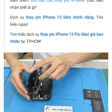
Xem thêm:
Khi nào cần thay pin iPhone
? Dấu hiệu
nhận biết là gì?
Dịch vụ
thay pin iPhone 13 Mini chính hãng
. Tìm
hiểu ngay!
Tìm hiểu dịch vụ
thay pin iPhone 13 Pro Max giá bao
nhiêu
tại TP.HCM!