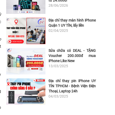
từ 24.000đ!
28/06/2026
ử
Địa chỉ thay màn hình iPhone
c
Quận 1 UY TÍN, lấy liền
02/04/2025
p
t
Sửa chữa có DEAL - TẶNG
Voucher 200.000đ mua
iPhone Like New
13/03/2025
y
Địa chỉ thay pin iPhone UY
TÍN TPHCM - Bệnh Viện Điện
g
Thoại, Laptop 24h
04/03/2025
p