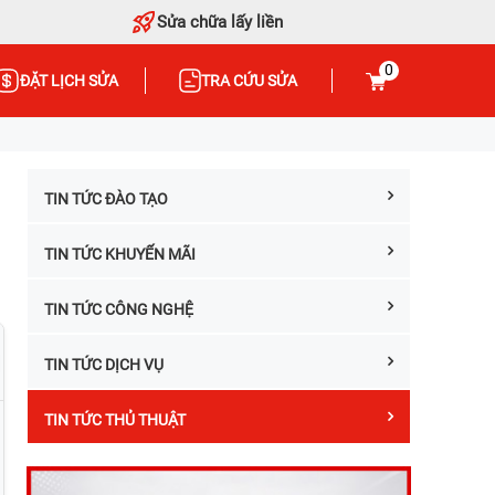
Sửa chữa lấy liền
0
ĐẶT LỊCH SỬA
TRA CỨU SỬA
TIN TỨC ĐÀO TẠO
TIN TỨC KHUYẾN MÃI
TIN TỨC CÔNG NGHỆ
TIN TỨC DỊCH VỤ
TIN TỨC THỦ THUẬT