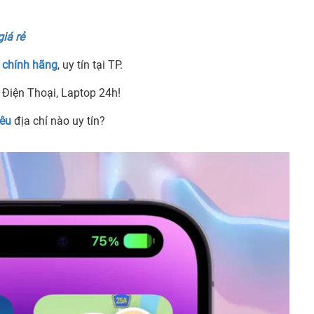
iá rẻ
6 chính hãng
, uy tín tại TP.
 Điện Thoại, Laptop 24h!
iêu
địa chỉ nào uy tín?