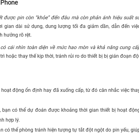
 iPhone
iết được pin còn “khỏe” đến đâu mà còn phản ánh hiệu suất s
i gian dài sử dụng, dung lượng tối đa giảm dần, dẫn đến việ
h hưởng rõ rệt.
ạn có cái nhìn toàn diện về mức hao mòn và khả năng cung cấ
ì hoặc thay thế kịp thời, tránh rủi ro do thiết bị bị gián đoạn độ
hoạt động ổn định hay đã xuống cấp, từ đó cân nhắc việc tha
, bạn có thể dự đoán được khoảng thời gian thiết bị hoạt độn
nh hợp lý.
ạn có thể phòng tránh hiện tượng tự tắt đột ngột do pin yếu, giú