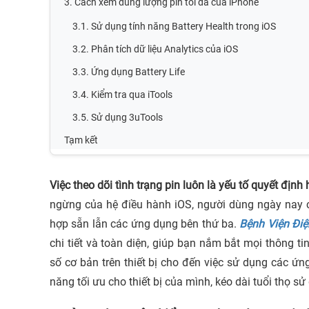
3. Cách xem dung lượng pin tối đa của iPhone
3.1. Sử dụng tính năng Battery Health trong iOS
3.2. Phân tích dữ liệu Analytics của iOS
3.3. Ứng dụng Battery Life
3.4. Kiểm tra qua iTools
3.5. Sử dụng 3uTools
Tạm kết
Việc theo dõi tình trạng pin luôn là yếu tố quyết định 
ngừng của hệ điều hành iOS, người dùng ngày nay c
hợp sẵn lẫn các ứng dụng bên thứ ba.
Bệnh Viện Điệ
chi tiết và toàn diện, giúp bạn nắm bắt mọi thông ti
số cơ bản trên thiết bị cho đến việc sử dụng các ứn
năng tối ưu cho thiết bị của mình, kéo dài tuổi thọ s