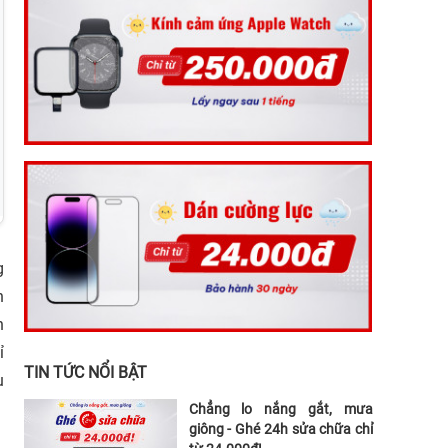
g
h
n
ỉ
TIN TỨC NỔI BẬT
u
Chẳng lo nắng gắt, mưa
giông - Ghé 24h sửa chữa chỉ