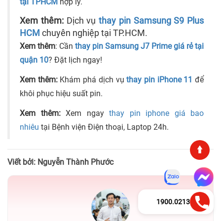
tại TPHCM
hợp lý.
Xem thêm:
Dịch vụ
thay pin Samsung S9 Plus
HCM
chuyên nghiệp tại TP.HCM.
Xem thêm
: Cần
thay pin Samsung J7 Prime giá rẻ tại
quận 10
? Đặt lịch ngay!
Xem thêm:
Khám phá dịch vụ
thay pin iPhone 11
để
khôi phục hiệu suất pin.
Xem thêm:
Xem ngay
thay pin iphone giá bao
nhiêu
tại Bệnh viện Điện thoại, Laptop 24h.
Viết bởi: Nguyễn Thành Phước
1900.0213