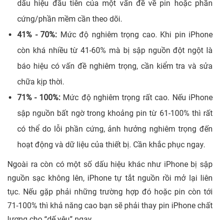
dấu hiệu đầu tiên của một vấn đề về pin hoặc phần
cứng/phần mềm cần theo dõi.
41% - 70%:
Mức độ nghiêm trọng cao. Khi pin iPhone
còn khá nhiều từ 41-60% mà bị sập nguồn đột ngột là
báo hiệu có vấn đề nghiêm trọng, cần kiểm tra và sửa
chữa kịp thời.
71% - 100%:
Mức độ nghiêm trọng rất cao. Nếu iPhone
sập nguồn bất ngờ trong khoảng pin từ 61-100% thì rất
có thể do lỗi phần cứng, ảnh hưởng nghiêm trọng đến
hoạt động và dữ liệu của thiết bị. Cần khắc phục ngay.
Ngoài ra còn có một số dấu hiệu khác như iPhone bị sập
nguồn sạc không lên, iPhone tự tắt nguồn rồi mở lại liên
tục. Nếu gặp phải những trường hợp đó hoặc pin còn tới
71-100% thì khả năng cao bạn sẽ phải thay pin iPhone chất
lượng cho “dế yêu” ngay.