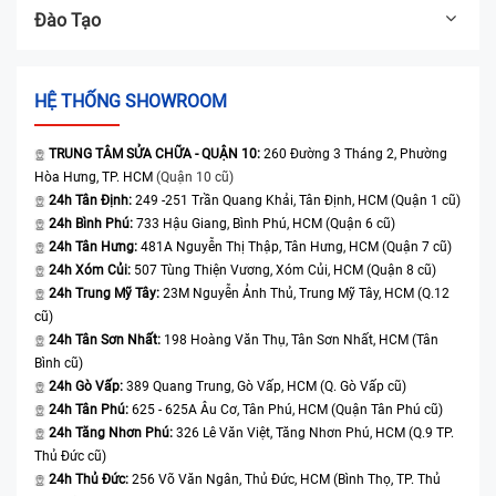
Đào Tạo
HỆ THỐNG SHOWROOM
TRUNG TÂM SỬA CHỮA - QUẬN 10:
260 Đường 3 Tháng 2, Phường
Hòa Hưng, TP. HCM
(Quận 10 cũ)
24h Tân Định:
249 -251 Trần Quang Khải, Tân Định, HCM (Quận 1 cũ)
24h Bình Phú:
733 Hậu Giang, Bình Phú, HCM (Quận 6 cũ)
24h Tân Hưng:
481A Nguyễn Thị Thập, Tân Hưng, HCM (Quận 7 cũ)
24h Xóm Củi:
507 Tùng Thiện Vương, Xóm Củi, HCM (Quận 8 cũ)
24h Trung Mỹ Tây:
23M Nguyễn Ảnh Thủ, Trung Mỹ Tây, HCM (Q.12
cũ)
24h Tân Sơn Nhất:
198 Hoàng Văn Thụ, Tân Sơn Nhất, HCM (Tân
Bình cũ)
24h Gò Vấp:
389 Quang Trung, Gò Vấp, HCM (Q. Gò Vấp cũ)
24h Tân Phú:
625 - 625A Âu Cơ, Tân Phú, HCM (Quận Tân Phú cũ)
24h Tăng Nhơn Phú:
326 Lê Văn Việt, Tăng Nhơn Phú, HCM (Q.9 TP.
Thủ Đức cũ)
24h Thủ Đức:
256 Võ Văn Ngân, Thủ Đức, HCM (Bình Thọ, TP. Thủ