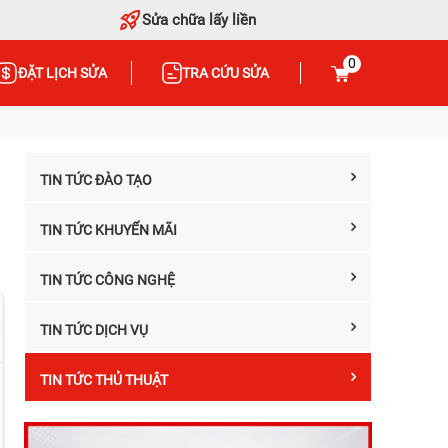
Sửa chữa lấy liền
0
ĐẶT LỊCH SỬA
TRA CỨU SỬA
TIN TỨC ĐÀO TẠO
TIN TỨC KHUYẾN MÃI
TIN TỨC CÔNG NGHỆ
TIN TỨC DỊCH VỤ
TIN TỨC THỦ THUẬT