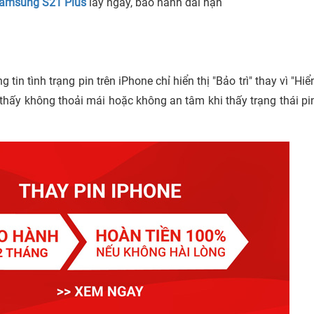
Samsung S21 Plus
lấy ngay, bảo hành dài hạn
 tin tình trạng pin trên iPhone chỉ hiển thị "Bảo trì" thay vì "Hiể
thấy không thoải mái hoặc không an tâm khi thấy trạng thái pi