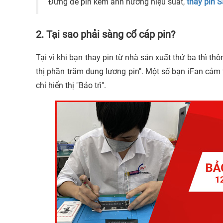
Đừng để pin kém ảnh hưởng hiệu suất,
thay pin 
2. Tại sao phải sàng cổ cáp pin?
Tại vì khi bạn thay pin từ nhà sản xuất thứ ba thì thông
thị phần trăm dung lương pin". Một số bạn iFan cảm 
chỉ hiển thị "Bảo trì".