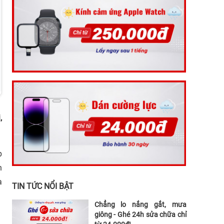
,
p
n
a
TIN TỨC NỔI BẬT
Chẳng lo nắng gắt, mưa
giông - Ghé 24h sửa chữa chỉ