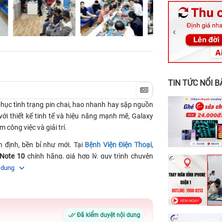
326 Lê Văn Vi
256 Võ Văn Ng
70 Nguyễn An 
24h Vũng Tàu:
198 Hoàng Văn
TIN TỨC NỔI B
phục tình trạng pin chai, hao nhanh hay sập nguồn
với thiết kế tinh tế và hiệu năng mạnh mẽ, Galaxy
 công việc và giải trí.
 định, bền bỉ như mới. Tại
Bệnh Viện Điện Thoại,
 Note 10
chính hãng, giá hợp lý, quy trình chuyên
ết ngay!
 dung
in Samsung Galaxy Note 10
hãng
Đã kiểm duyệt nội dung
 phút