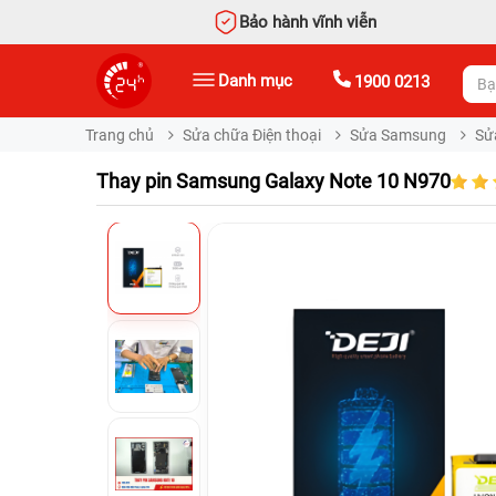
Bảo hành vĩnh viễn
Danh mục
1900 0213
Trang chủ
Sửa chữa Điện thoại
Sửa Samsung
Sử
Thay pin Samsung Galaxy Note 10 N970