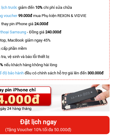
 lịch trước
giảm đến
10%
chi phí sửa chữa
g voucher
99.000đ
mua Phụ kiện REXON & VIDVIE
T
thay pin iPhone giá
24.000đ
n thoại Samsung
- Đồng giá
240.000đ
top, MacBook giảm ngay 45%
 cấp phần mềm
tra, vệ sinh và báo lỗi thiết bị
0%
nếu khách hàng không hài lòng
ế độ bảo hành
đều có chính sách hỗ trợ giá lên đến
300.000đ
Đặt lịch ngay
(Tặng Voucher 10% tối đa 50.000đ)
-4.500.000đ
-2.000.000đ