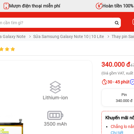
Mượn điện thoại miễn phí
Hoàn tiền 100%
a Galaxy Note
Sửa Samsung Galaxy Note 10 | 10 Lite
Thay pin Sa
340.000 đ
4
(Giá gồm VAT, xuất 
30 - 45 phút
Pin
340.000 đ
Khuyến mãi nổ
Chẳng lo nắ
Chi tiết