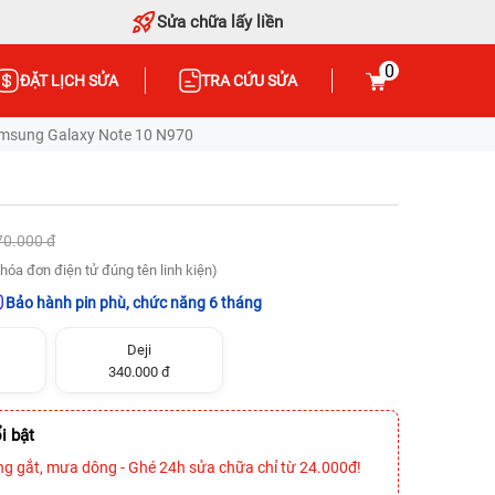
Sửa chữa lấy liền
0
ĐẶT LỊCH SỬA
TRA CỨU SỬA
msung Galaxy Note 10 N970
70.000 đ
hóa đơn điện tử đúng tên linh kiện)
Bảo hành pin phù, chức năng 6 tháng
Deji
340.000 đ
i bật
ng gắt, mưa dông - Ghé 24h sửa chữa chỉ từ 24.000đ!