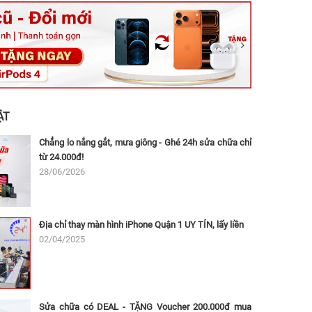
ệt, Tăng Nhơn Phú, Hồ Chí Minh (Q.9 TP. Thủ Đức cũ)
ân, Thủ Đức, Hồ Chí Minh (Bình Thọ, TP. Thủ Đức Cũ)
Ninh, Dĩ An, Hồ Chí Minh (Bình Dương Cũ)
 162A Ba Cu, Vũng Tàu, Hồ Chí Minh (TP. Vũng Tàu cũ)
 Thụ, Tân Sơn Nhất, Hồ Chí Minh (Tân Bình cũ)
ẬT
Chẳng lo nắng gắt, mưa giông - Ghé 24h sửa chữa chỉ
từ 24.000đ!
28/06/2026
Địa chỉ thay màn hình iPhone Quận 1 UY TÍN, lấy liền
02/04/2025
Sửa chữa có DEAL - TẶNG Voucher 200.000đ mua