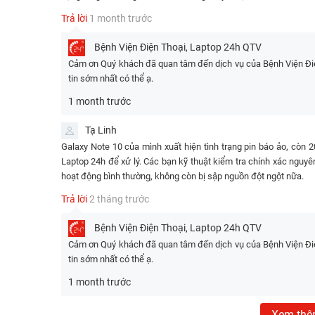
Trả lời
1 month trước
Bệnh Viện Điện Thoại, Laptop 24h
QTV
Cảm ơn Quý khách đã quan tâm đến dịch vụ của Bệnh Viện Điện
Lưu ý:
tin sớm nhất có thể ạ.
Giá trên đã bao gồm công thợ, không phát sinh thêm bất
1 month trước
Áp dụng nhiều chương trình khuyến mãi trên cùng 1 hó
Tạ Linh
Giá trên có thể thay đổi theo tùy thời điểm, quý khách 
Galaxy Note 10 của mình xuất hiện tình trạng pin báo ảo, còn
Bảng thông tin pin thay cho Samsung Gala
Laptop 24h để xử lý. Các bạn kỹ thuật kiểm tra chính xác nguy
hoạt động bình thường, không còn bị sập nguồn đột ngột nữa.
Để giúp quý khách hàng hiểu rõ hơn về loại pin chính hãn
Trả lời
2 tháng trước
Samsung Galaxy Note 10, dưới đây là bảng thông số kỹ thuật
Bệnh Viện Điện Thoại, Laptop 24h
QTV
Loại pin
Lithium-Ion 
Cảm ơn Quý khách đã quan tâm đến dịch vụ của Bệnh Viện Điện
Dung
tin sớm nhất có thể ạ.
350
lượng
1 month trước
IC quản lý pin thông minh (Smart IC Chip) tích h
IC
Xem th