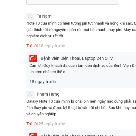
Tạ Nam
Note 10 của mình có hiện tượng pin tụt nhanh và nóng khi sạc. 
giải thích rất rõ nguyên nhân rồi mới tiến hành thay pin. Máy
nghiệm dịch vụ rất tốt.
Trả lời
18 ngày trước
Bệnh Viện Điện Thoại, Laptop 24h
QTV
Bảng giá thay Pin Samsung Note 10 tại Bệ
Cảm ơn Quý khách đã quan tâm đến dịch vụ của Bệnh Viện Điện
tin sớm nhất có thể ạ.
Dịch vụ
thay pin Samsung Note 10
tại
Bệnh Viện Điện Th
18 ngày trước
tùy vào loại pin linh kiện hoặc pin chính hãng mà bạn chọn
tương thích hoàn hảo với Note 10, hỗ trợ sạc nhanh và t
Phạm Hưng
ổn định (5-6 tiếng on-screen).
Galaxy Note 10 của mình bị chai pin nên ngày nào cũng phải s
24h thay pin và được kỹ thuật tư vấn rất chi tiết. Sau khi thay m
Bảng giá thay Pin Samsung Galaxy 
và chuyên nghiệp.
Trả lời
25 ngày trước
DỊCH VỤ
GIÁ