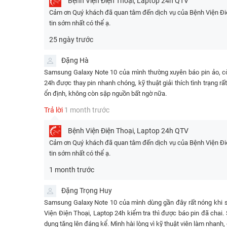
Bệnh Viện Điện Thoại, Laptop 24h
QTV
✅Thay Pin Samsung Galaxy Note 10 chính
⭐340.000đ
Cảm ơn Quý khách đã quan tâm đến dịch vụ của Bệnh Viện Điện
hãng
tin sớm nhất có thể ạ.
25 ngày trước
Đặng Hà
Samsung Galaxy Note 10 của mình thường xuyên báo pin ảo, cò
24h được thay pin nhanh chóng, kỹ thuật giải thích tình trạng rấ
ổn định, không còn sập nguồn bất ngờ nữa.
Trả lời
1 month trước
Bệnh Viện Điện Thoại, Laptop 24h
QTV
Cảm ơn Quý khách đã quan tâm đến dịch vụ của Bệnh Viện Điện
tin sớm nhất có thể ạ.
1 month trước
Đặng Trọng Huy
Samsung Galaxy Note 10 của mình dùng gần đây rất nóng khi s
Viện Điện Thoại, Laptop 24h kiểm tra thì được báo pin đã chai. 
dụng tăng lên đáng kể. Mình hài lòng vì kỹ thuật viên làm nhanh, 