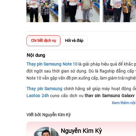
Chi tiết dịch vụ
Hỏi và đáp
Nội dung
Thay pin Samsung Note 10
là giải pháp hiệu quả để khắc 
đột ngột sau thời gian sử dụng. Dù là flagship đẳng cấp 
Note 10 vẫn gặp vấn đề pin xuống cấp, làm giảm trải nghiệm
Thay pin Samsung
chính hãng sẽ giúp máy hoạt động ổn
Laptop 24h
cung cấp dịch vụ
thay pin Samsung Galaxy
nghiệp đảm bảo mang lại sự hài lòng tối đa. Tìm hiểu chi ti
Xem thêm nội
✅ Dịch vụ
⭐ Thay p
Viết bởi: Nguyễn Kim Kỳ
✅ Loại linh kiện
⭐ Chính 
Nguyễn Kim Kỳ
✅ Thời gian sửa chữa
⭐ 30 - 45