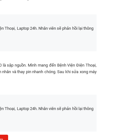
 Thoại, Laptop 24h. Nhân viên sẽ phản hồi lại thông
 kỳ chi phí khác
a đơn
vui lòng xem ở trên để cập nhật giá mới nhất
 20 là sập nguồn. Mình mang đến Bệnh Viện Điện Thoại,
xy Note 10
ên nhân và thay pin nhanh chóng. Sau khi sửa xong máy
g mà cửa hàng chúng tôi sử dụng khi thay thế cho
 chi tiết của linh kiện.
Polymer (Li-Po)
 Thoại, Laptop 24h. Nhân viên sẽ phản hồi lại thông
0 mAh
ợp, hỗ trợ bảo vệ quá tải, quá xả và cân bằng điện
áp
êm