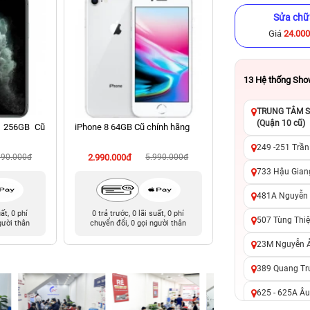
Sửa chữ
Giá
24.00
13
Hệ thống Sh
TRUNG TÂM SỬ
(Quận 10 cũ)
x 256GB Cũ
iPhone 8 64GB Cũ chính hãng
iPhone 14 Pro Ma
chính hãng
249 -251 Trần
990.000đ
2.990.000đ
5.990.000đ
14.990.000đ
20
733 Hậu Giang
481A Nguyễn T
uất, 0 phí
0 trả trước, 0 lãi suất, 0 phí
0 trả trước, 0 lãi 
507 Tùng Thiệ
gười thân
chuyển đổi, 0 gọi người thân
chuyển đổi, 0 gọi 
23M Nguyễn Ản
389 Quang Tru
625 - 625A Âu