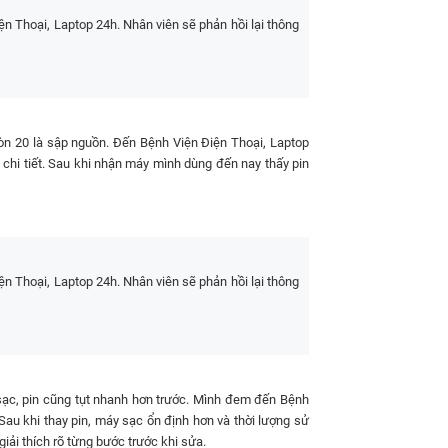
Bảo hành pin phù, chức năng 6
⌛30 - 45 phút
 Thoại, Laptop 24h. Nhân viên sẽ phản hồi lại thông
tháng
n 20 là sập nguồn. Đến Bệnh Viện Điện Thoại, Laptop
t chi tiết. Sau khi nhận máy mình dùng đến nay thấy pin
 Thoại, Laptop 24h. Nhân viên sẽ phản hồi lại thông
ạc, pin cũng tụt nhanh hơn trước. Mình đem đến Bệnh
Sau khi thay pin, máy sạc ổn định hơn và thời lượng sử
giải thích rõ từng bước trước khi sửa.