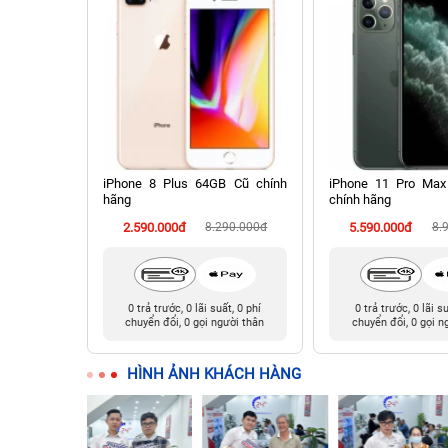
x 64GB Cũ
iPhone 8 Plus 64GB Cũ chính
iPhone 11 Pro Ma
hãng
chính hãng
90.000đ
2.590.000đ
8.290.000đ
5.590.000đ
8.
t, 0 phí
0 trả trước, 0 lãi suất, 0 phí
0 trả trước, 0 lãi s
ười thân
chuyển đổi, 0 gọi người thân
chuyển đổi, 0 gọi n
HÌNH ẢNH KHÁCH HÀNG