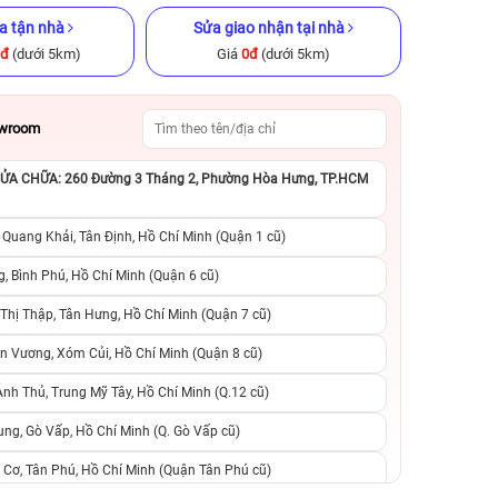
a tận nhà
Sửa giao nhận tại nhà
0đ
(dưới 5km)
Giá
0đ
(dưới 5km)
owroom
A CHỮA: 260 Đường 3 Tháng 2, Phường Hòa Hưng, TP.HCM
x 256GB Cũ
iPhone 14 Plus 128GB Cũ chính
iPhone 11 64GB Cũ
hãng
 Quang Khải, Tân Định, Hồ Chí Minh (Quận 1 cũ)
.990.000đ
9.490.000đ
13.990.000đ
4.990.000đ
6
, Bình Phú, Hồ Chí Minh (Quận 6 cũ)
hị Thập, Tân Hưng, Hồ Chí Minh (Quận 7 cũ)
suất, 0 phí
0 trả trước, 0 lãi suất, 0 phí
0 trả trước, 0 lãi
n Vương, Xóm Củi, Hồ Chí Minh (Quận 8 cũ)
người thân
chuyển đổi, 0 gọi người thân
chuyển đổi, 0 gọi
h Thủ, Trung Mỹ Tây, Hồ Chí Minh (Q.12 cũ)
ng, Gò Vấp, Hồ Chí Minh (Q. Gò Vấp cũ)
 Cơ, Tân Phú, Hồ Chí Minh (Quận Tân Phú cũ)