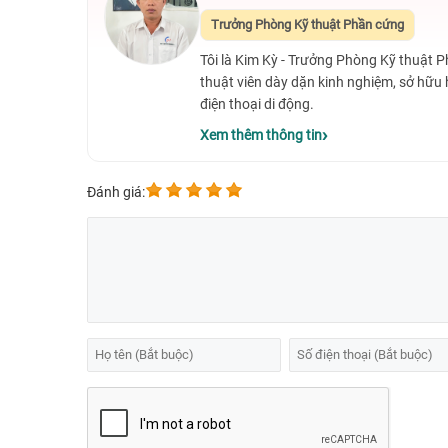
Trưởng Phòng Kỹ thuật Phần cứng
✅ Thời gian bảo hành
⭐ 3 - 6 th
Tôi là Kim Kỳ - Trưởng Phòng Kỹ thuật 
✅ Tiền công thay thế
⭐ Miễn ph
thuật viên dày dặn kinh nghiệm, sở hữu
✅Thời gian làm việc
điện thoại di động.
⭐ 08:00 -
Xem thêm thông tin
✅ Hotline
⭐️ 1900 0
Đánh giá: