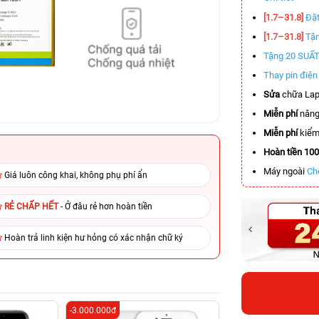
[1.7–31.8]
Đặt
[1.7–31.8]
Tặn
Tặng 20 SUẤ
Thay pin điệ
Sửa
chữa Lap
Miễn phí
nâng
Miễn phí
kiểm 
Hoàn tiền 10
Máy ngoài
Ch
Giá luôn công khai, không phụ phí ẩn
RẺ CHẤP HẾT
- Ở đâu rẻ hơn hoàn tiền
Hoàn trả linh kiện hư hỏng có xác nhận chữ ký
-3.000.000đ
-6.000.000đ