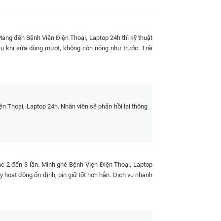
Mang đến Bệnh Viện Điện Thoại, Laptop 24h thì kỹ thuật
 sau khi sửa dùng mượt, không còn nóng như trước. Trải
nh Viện Điện Thoại, Laptop 24h
 Thoại, Laptop 24h. Nhân viên sẽ phản hồi lại thông
oại, Laptop 24h
có mức giá dao động từ
340.000đ
. Đối với pin chính hãng đảm bảo chất lượng tối ưu,
ính năng PowerShare, mang lại thời lượng sử dụng
ạc 2 đến 3 lần. Mình ghé Bệnh Viện Điện Thoại, Laptop
áy hoạt động ổn định, pin giữ tốt hơn hẳn. Dịch vụ nhanh
Note 10 chính hãng mới nhất
THỜI GIAN SỬA
BẢO HÀNH
CHỮA