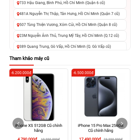
733 Hậu Giang, Bình Phú, Hồ Chí Minh (Quận 6 cũ)
481A Nguyễn Thị Thập, Tân Hưng, Hồ Chí Minh (Quận 7 cũ)
507 Tùng Thiện Vương, Xóm Củi, Hồ Chí Minh (Quận 8 cũ)
23M Nguyễn Ảnh Thủ, Trung Mỹ Tây, Hồ Chí Minh (Q.12 cũ)
389 Quang Trung, Gò Vấp, Hồ Chí Minh (Q. Gò Vấp cũ)
625 - 625A Âu Cơ, Tân Phú, Hồ Chí Minh (Quận Tân Phú cũ)
Tham khảo máy cũ
326 Lê Văn Việt, Tăng Nhơn Phú, Hồ Chí Minh (Q.9 TP. Thủ
-6.200.000đ
-6.500.000đ
-6
Đức cũ)
256 Võ Văn Ngân, Thủ Đức, Hồ Chí Minh (Bình Thọ, TP. Thủ
Đức Cũ)
70 Nguyễn An Ninh, Dĩ An, Hồ Chí Minh (Bình Dương Cũ)
24h Vũng Tàu: 162A Ba Cu, Vũng Tàu, Hồ Chí Minh (TP. Vũng
Tàu cũ)
iPhone XS 512GB Cũ chính
iPhone 15 Pro Max 256GB
198 Hoàng Văn Thụ, Tân Sơn Nhất, Hồ Chí Minh (Tân Bình
hãng
Cũ chính hãng
cũ)
4.790.000đ
17.490.000đ
10.990.000đ
23.990.000đ