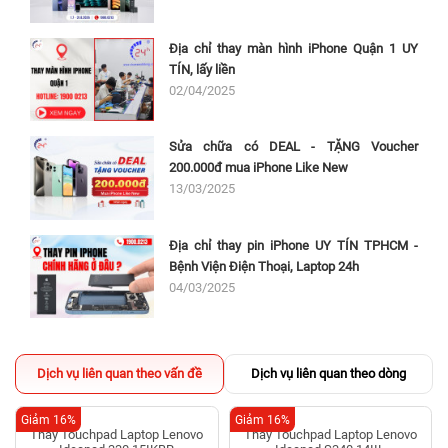
Địa chỉ thay màn hình iPhone Quận 1 UY
TÍN, lấy liền
02/04/2025
Sửa chữa có DEAL - TẶNG Voucher
200.000đ mua iPhone Like New
13/03/2025
Địa chỉ thay pin iPhone UY TÍN TPHCM -
Bệnh Viện Điện Thoại, Laptop 24h
04/03/2025
Dịch vụ liên quan theo vấn đề
Dịch vụ liên quan theo dòng
Giảm 16%
Giảm 16%
Thay Touchpad Laptop Lenovo
Thay Touchpad Laptop Lenovo