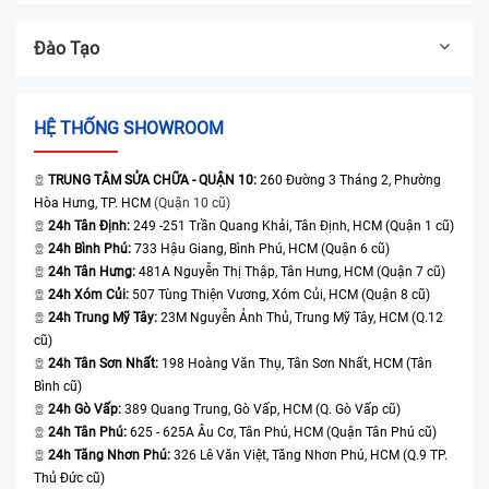
Đào Tạo
HỆ THỐNG SHOWROOM
TRUNG TÂM SỬA CHỮA - QUẬN 10:
260 Đường 3 Tháng 2, Phường
Hòa Hưng, TP. HCM
(Quận 10 cũ)
24h Tân Định:
249 -251 Trần Quang Khải, Tân Định, HCM (Quận 1 cũ)
24h Bình Phú:
733 Hậu Giang, Bình Phú, HCM (Quận 6 cũ)
24h Tân Hưng:
481A Nguyễn Thị Thập, Tân Hưng, HCM (Quận 7 cũ)
24h Xóm Củi:
507 Tùng Thiện Vương, Xóm Củi, HCM (Quận 8 cũ)
24h Trung Mỹ Tây:
23M Nguyễn Ảnh Thủ, Trung Mỹ Tây, HCM (Q.12
cũ)
24h Tân Sơn Nhất:
198 Hoàng Văn Thụ, Tân Sơn Nhất, HCM (Tân
Bình cũ)
24h Gò Vấp:
389 Quang Trung, Gò Vấp, HCM (Q. Gò Vấp cũ)
24h Tân Phú:
625 - 625A Âu Cơ, Tân Phú, HCM (Quận Tân Phú cũ)
24h Tăng Nhơn Phú:
326 Lê Văn Việt, Tăng Nhơn Phú, HCM (Q.9 TP.
Thủ Đức cũ)