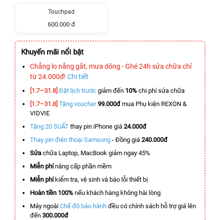
Touchpad
600.000 đ
Khuyến mãi nổi bật
Chẳng lo nắng gắt, mưa dông - Ghé 24h sửa chữa chỉ
từ 24.000đ!
Chi tiết
[1.7–31.8]
Đặt lịch trước
giảm đến
10%
chi phí sửa chữa
[1.7–31.8]
Tặng voucher
99.000đ
mua Phụ kiện REXON &
VIDVIE
Tặng 20 SUẤT
thay pin iPhone giá
24.000đ
Thay pin điện thoại Samsung
- Đồng giá
240.000đ
Sửa
chữa Laptop, MacBook giảm ngay 45%
Miễn phí
nâng cấp phần mềm
Miễn phí
kiểm tra, vệ sinh và báo lỗi thiết bị
Hoàn tiền 100%
nếu khách hàng không hài lòng
Máy ngoài
Chế độ bảo hành
đều có chính sách hỗ trợ giá lên
đến
300.000đ