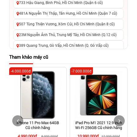
733 Hậu Giang, Bình Phú, Hồ Chí Minh (Quận 6 cũ)
481A Nguyễn Thị Thập, Tân Hưng, Hồ Chí Minh (Quận 7 cũ)
507 Tùng Thiện Vương, Xóm Củi, Hồ Chí Minh (Quận 8 cũ)
23M Nguyễn Ảnh Thủ, Trung Mỹ Tây, Hồ Chí Minh (Q.12 cũ)
389 Quang Trung, Gò Vấp, Hồ Chí Minh (Q. Gò Vấp cũ)
625 - 625A Âu Cơ, Tân Phú, Hồ Chí Minh (Quận Tân Phú cũ)
Tham khảo máy cũ
326 Lê Văn Việt, Tăng Nhơn Phú, Hồ Chí Minh (Q.9 TP. Thủ
-4.000.000đ
-7.000.000đ
-6
Đức cũ)
256 Võ Văn Ngân, Thủ Đức, Hồ Chí Minh (Bình Thọ, TP. Thủ
Đức Cũ)
70 Nguyễn An Ninh, Dĩ An, Hồ Chí Minh (Bình Dương Cũ)
24h Vũng Tàu: 162A Ba Cu, Vũng Tàu, Hồ Chí Minh (TP. Vũng
Tàu cũ)
iPhone 11 Pro Max 64GB
iPad Pro M1 2021 12.9 inch
198 Hoàng Văn Thụ, Tân Sơn Nhất, Hồ Chí Minh (Tân Bình
Cũ chính hãng
Wi‑Fi 256GB Cũ chính hãng
cũ)
4.990.000đ
10.990.000đ
8.990.000đ
17.990.000đ