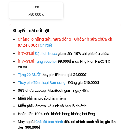
Loa
750.000 đ
Khuyến mãi nổi bật
Chẳng lo nắng gắt, mưa dông - Ghé 24h sửa chữa chỉ
từ 24.000đ!
Chi tiết
[1.7–31.8]
Đặt lịch trước
giảm đến
10%
chi phí sửa chữa
[1.7–31.8]
Tặng voucher
99.000đ
mua Phụ kiện REXON &
VIDVIE
Tặng 20 SUẤT
thay pin iPhone giá
24.000đ
Thay pin điện thoại Samsung
- Đồng giá
240.000đ
Sửa
chữa Laptop, MacBook giảm ngay 45%
Miễn phí
nâng cấp phần mềm
Miễn phí
kiểm tra, vệ sinh và báo lỗi thiết bị
Hoàn tiền 100%
nếu khách hàng không hài lòng
Máy ngoài
Chế độ bảo hành
đều có chính sách hỗ trợ giá lên
đến
300.000đ