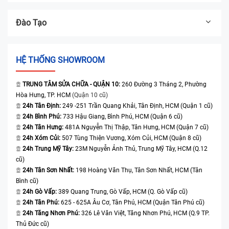
Đào Tạo
HỆ THỐNG SHOWROOM
TRUNG TÂM SỬA CHỮA - QUẬN 10:
260 Đường 3 Tháng 2, Phường
Hòa Hưng, TP. HCM
(Quận 10 cũ)
24h Tân Định:
249 -251 Trần Quang Khải, Tân Định, HCM (Quận 1 cũ)
24h Bình Phú:
733 Hậu Giang, Bình Phú, HCM (Quận 6 cũ)
24h Tân Hưng:
481A Nguyễn Thị Thập, Tân Hưng, HCM (Quận 7 cũ)
24h Xóm Củi:
507 Tùng Thiện Vương, Xóm Củi, HCM (Quận 8 cũ)
24h Trung Mỹ Tây:
23M Nguyễn Ảnh Thủ, Trung Mỹ Tây, HCM (Q.12
cũ)
24h Tân Sơn Nhất:
198 Hoàng Văn Thụ, Tân Sơn Nhất, HCM (Tân
Bình cũ)
24h Gò Vấp:
389 Quang Trung, Gò Vấp, HCM (Q. Gò Vấp cũ)
24h Tân Phú:
625 - 625A Âu Cơ, Tân Phú, HCM (Quận Tân Phú cũ)
24h Tăng Nhơn Phú:
326 Lê Văn Việt, Tăng Nhơn Phú, HCM (Q.9 TP.
Thủ Đức cũ)