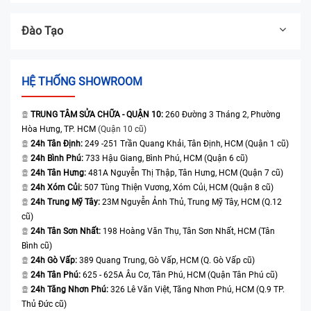
Đào Tạo
HỆ THỐNG SHOWROOM
TRUNG TÂM SỬA CHỮA - QUẬN 10:
260 Đường 3 Tháng 2, Phường
Hòa Hưng, TP. HCM
(Quận 10 cũ)
24h Tân Định:
249 -251 Trần Quang Khải, Tân Định, HCM (Quận 1 cũ)
24h Bình Phú:
733 Hậu Giang, Bình Phú, HCM (Quận 6 cũ)
24h Tân Hưng:
481A Nguyễn Thị Thập, Tân Hưng, HCM (Quận 7 cũ)
24h Xóm Củi:
507 Tùng Thiện Vương, Xóm Củi, HCM (Quận 8 cũ)
24h Trung Mỹ Tây:
23M Nguyễn Ảnh Thủ, Trung Mỹ Tây, HCM (Q.12
cũ)
24h Tân Sơn Nhất:
198 Hoàng Văn Thụ, Tân Sơn Nhất, HCM (Tân
Bình cũ)
24h Gò Vấp:
389 Quang Trung, Gò Vấp, HCM (Q. Gò Vấp cũ)
24h Tân Phú:
625 - 625A Âu Cơ, Tân Phú, HCM (Quận Tân Phú cũ)
24h Tăng Nhơn Phú:
326 Lê Văn Việt, Tăng Nhơn Phú, HCM (Q.9 TP.
Thủ Đức cũ)