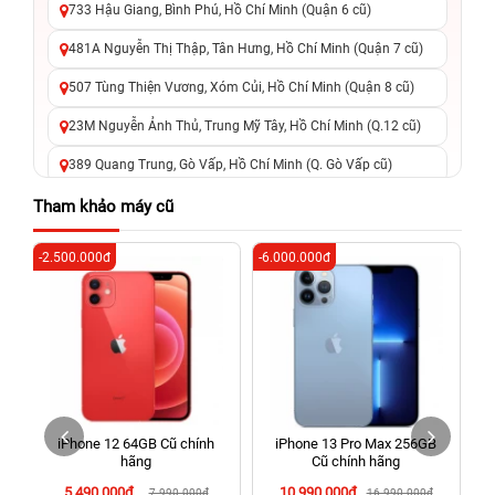
733 Hậu Giang, Bình Phú, Hồ Chí Minh (Quận 6 cũ)
481A Nguyễn Thị Thập, Tân Hưng, Hồ Chí Minh (Quận 7 cũ)
507 Tùng Thiện Vương, Xóm Củi, Hồ Chí Minh (Quận 8 cũ)
23M Nguyễn Ảnh Thủ, Trung Mỹ Tây, Hồ Chí Minh (Q.12 cũ)
389 Quang Trung, Gò Vấp, Hồ Chí Minh (Q. Gò Vấp cũ)
625 - 625A Âu Cơ, Tân Phú, Hồ Chí Minh (Quận Tân Phú cũ)
Tham khảo máy cũ
326 Lê Văn Việt, Tăng Nhơn Phú, Hồ Chí Minh (Q.9 TP. Thủ
-2.500.000đ
-6.000.000đ
-5
Đức cũ)
256 Võ Văn Ngân, Thủ Đức, Hồ Chí Minh (Bình Thọ, TP. Thủ
Đức Cũ)
70 Nguyễn An Ninh, Dĩ An, Hồ Chí Minh (Bình Dương Cũ)
24h Vũng Tàu: 162A Ba Cu, Vũng Tàu, Hồ Chí Minh (TP. Vũng
Tàu cũ)
iPhone 12 64GB Cũ chính
iPhone 13 Pro Max 256GB
198 Hoàng Văn Thụ, Tân Sơn Nhất, Hồ Chí Minh (Tân Bình
hãng
Cũ chính hãng
cũ)
5.490.000đ
10.990.000đ
7.990.000đ
16.990.000đ