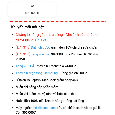
Loa
800.000 đ
Khuyến mãi nổi bật
Chẳng lo nắng gắt, mưa dông - Ghé 24h sửa chữa chỉ
từ 24.000đ!
Chi tiết
[1.7–31.8]
Đặt lịch trước
giảm đến
10%
chi phí sửa chữa
[1.7–31.8]
Tặng voucher
99.000đ
mua Phụ kiện REXON &
VIDVIE
Tặng 20 SUẤT
thay pin iPhone giá
24.000đ
Thay pin điện thoại Samsung
- Đồng giá
240.000đ
Sửa
chữa Laptop, MacBook giảm ngay 45%
Miễn phí
nâng cấp phần mềm
Miễn phí
kiểm tra, vệ sinh và báo lỗi thiết bị
Hoàn tiền 100%
nếu khách hàng không hài lòng
Máy ngoài
Chế độ bảo hành
đều có chính sách hỗ trợ giá lên
đến
300.000đ