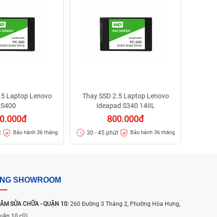
30 - 
.5 Laptop Lenovo
Thay SSD 2.5 Laptop Lenovo
S400
Ideapad S340 14IIL
0.000đ
800.000đ
t
30 - 45 phút
Bảo hành 36 tháng
Bảo hành 36 tháng
ỐNG SHOWROOM
ÂM SỬA CHỮA - QUẬN 10:
260 Đường 3 Tháng 2, Phường Hòa Hưng,
uận 10 cũ)