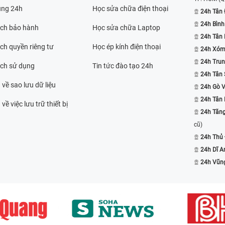
ụng 24h
Học sửa chữa điện thoại
24h Tân 
24h Bình
ách bảo hành
Học sửa chữa Laptop
24h Tân
ch quyền riêng tư
Học ép kính điện thoại
24h Xóm
24h Trun
ách sử dụng
Tin tức đào tạo 24h
24h Tân 
 về sao lưu dữ liệu
24h Gò 
24h Tân
về việc lưu trữ thiết bị
24h Tăn
cũ)
24h Thủ
24h Dĩ A
24h Vũn