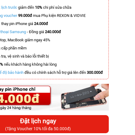
 lịch trước
giảm đến
10%
chi phí sửa chữa
g voucher
99.000đ
mua Phụ kiện REXON & VIDVIE
T
thay pin iPhone giá
24.000đ
n thoại Samsung
- Đồng giá
240.000đ
top, MacBook giảm ngay 45%
 cấp phần mềm
tra, vệ sinh và báo lỗi thiết bị
0%
nếu khách hàng không hài lòng
ế độ bảo hành
đều có chính sách hỗ trợ giá lên đến
300.000đ
Đặt lịch ngay
(Tặng Voucher 10% tối đa 50.000đ)
-2.500.000đ
-4.000.000đ