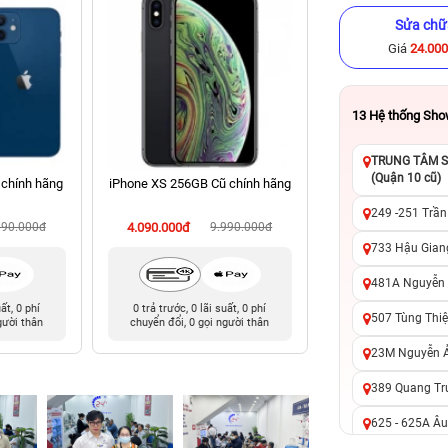
Sửa chữ
Giá
24.00
13
Hệ thống Sh
TRUNG TÂM SỬ
(Quận 10 cũ)
 chính hãng
iPhone XS 256GB Cũ chính hãng
iPhone 12 Pro Ma
chính hã
249 -251 Trần
990.000đ
4.090.000đ
9.990.000đ
10.290.000đ
12
733 Hậu Giang
481A Nguyễn T
uất, 0 phí
0 trả trước, 0 lãi suất, 0 phí
0 trả trước, 0 lãi 
507 Tùng Thiệ
gười thân
chuyển đổi, 0 gọi người thân
chuyển đổi, 0 gọi 
23M Nguyễn Ản
389 Quang Tru
625 - 625A Âu