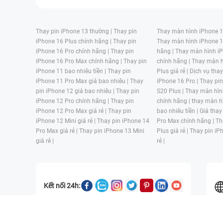
Thay pin iPhone 13 thường |
Thay pin
Thay màn hình iPhone 15
iPhone 16 Plus chính hãng |
Thay pin
Thay màn hình iPhone 1
iPhone 16 Pro chính hãng |
Thay pin
hãng |
Thay màn hình iP
iPhone 16 Pro Max chính hãng |
Thay pin
chính hãng |
Thay màn h
iPhone 11 bao nhiêu tiền |
Thay pin
Plus giá rẻ |
Dịch vụ tha
iPhone 11 Pro Max giá bao nhiêu |
Thay
iPhone 16 Pro |
Thay pi
pin iPhone 12 giá bao nhiêu |
Thay pin
S20 Plus |
Thay màn hìn
iPhone 12 Pro chính hãng |
Thay pin
chính hãng |
thay màn h
iPhone 12 Pro Max giá rẻ |
Thay pin
bao nhiêu tiền |
Giá thay
iPhone 12 Mini giá rẻ |
Thay pin iPhone 14
Pro Max chính hãng |
Th
Pro Max giá rẻ |
Thay pin iPhone 13 Mini
Plus giá rẻ |
Thay pin iP
giá rẻ |
rẻ |
Kết nối 24h:
CÔNG TY TNHH MỘT THÀNH VIÊN ĐÀO TẠO KỸ THUẬT VÀ THƯƠN