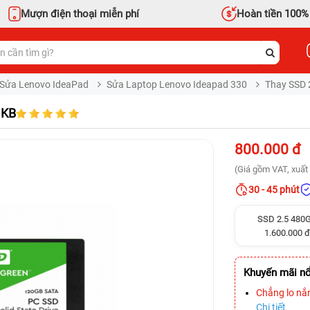
Mượn điện thoại miễn phí
Hoàn tiền 100%
Sửa Lenovo IdeaPad
Sửa Laptop Lenovo Ideapad 330
Thay SSD 
IKB
800.000 đ
(Giá gồm VAT, xuất 
30 - 45 phút
SSD 2.5 480
1.600.000 đ
Khuyến mãi nổ
Chẳng lo nắ
Chi tiết