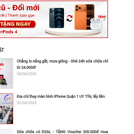
ệt, Tăng Nhơn Phú, Hồ Chí Minh (Q.9 TP. Thủ Đức cũ)
ân, Thủ Đức, Hồ Chí Minh (Bình Thọ, TP. Thủ Đức Cũ)
Ninh, Dĩ An, Hồ Chí Minh (Bình Dương Cũ)
 162A Ba Cu, Vũng Tàu, Hồ Chí Minh (TP. Vũng Tàu cũ)
 Thụ, Tân Sơn Nhất, Hồ Chí Minh (Tân Bình cũ)
ẬT
Chẳng lo nắng gắt, mưa giông - Ghé 24h sửa chữa chỉ
từ 24.000đ!
28/06/2026
Địa chỉ thay màn hình iPhone Quận 1 UY TÍN, lấy liền
02/04/2025
Sửa chữa có DEAL - TẶNG Voucher 200.000đ mua