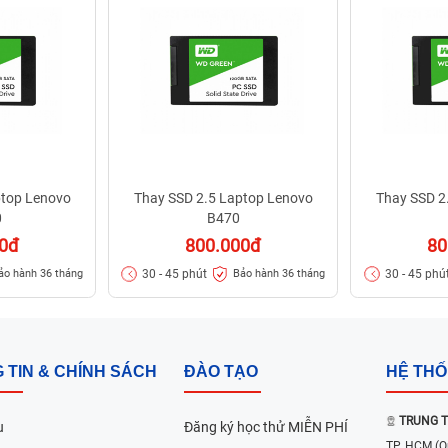
ptop Lenovo
Thay SSD 2.5 Laptop Lenovo
Thay SSD 2
0
B470
00đ
800.000đ
80
30 - 45 phút
30 - 45 phú
ảo hành 36 tháng
Bảo hành 36 tháng
 TIN & CHÍNH SÁCH
ĐÀO TẠO
HỆ TH
TRUNG T
u
Đăng ký học thử MIỄN PHÍ
TP. HCM
(Q