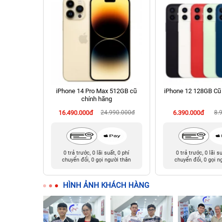
 Cũ chính
iPhone 14 Pro Max 512GB cũ
iPhone 12 128GB Cũ
chính hãng
90.000đ
16.490.000đ
24.990.000đ
6.390.000đ
8.
t, 0 phí
0 trả trước, 0 lãi suất, 0 phí
0 trả trước, 0 lãi s
ười thân
chuyển đổi, 0 gọi người thân
chuyển đổi, 0 gọi n
HÌNH ẢNH KHÁCH HÀNG