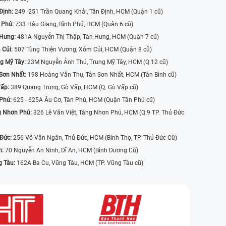
Định:
249 -251 Trần Quang Khải, Tân Định, HCM (Quận 1 cũ)
 Phú:
733 Hậu Giang, Bình Phú, HCM (Quận 6 cũ)
 Hưng:
481A Nguyễn Thị Thập, Tân Hưng, HCM (Quận 7 cũ)
 Củi:
507 Tùng Thiện Vương, Xóm Củi, HCM (Quận 8 cũ)
g Mỹ Tây:
23M Nguyễn Ảnh Thủ, Trung Mỹ Tây, HCM (Q.12 cũ)
Sơn Nhất:
198 Hoàng Văn Thụ, Tân Sơn Nhất, HCM (Tân Bình cũ)
Vấp:
389 Quang Trung, Gò Vấp, HCM (Q. Gò Vấp cũ)
 Phú:
625 - 625A Âu Cơ, Tân Phú, HCM (Quận Tân Phú cũ)
g Nhơn Phú:
326 Lê Văn Việt, Tăng Nhơn Phú, HCM (Q.9 TP. Thủ Đức
 Đức:
256 Võ Văn Ngân, Thủ Đức, HCM (Bình Thọ, TP. Thủ Đức Cũ)
n:
70 Nguyễn An Ninh, Dĩ An, HCM (Bình Dương Cũ)
g Tàu:
162A Ba Cu, Vũng Tàu, HCM (TP. Vũng Tàu cũ)