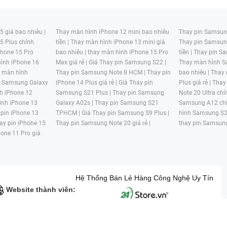
 giá bao nhiêu |
Thay màn hình iPhone 12 mini bao nhiêu
Thay pin Samsung
5 Plus chính
tiền |
Thay màn hình iPhone 13 mini giá
Thay pin Samsun
hone 15 Pro
bao nhiêu |
thay màn hình iPhone 15 Pro
tiền |
Thay pin Sa
ình iPhone 16
Max giá rẻ |
Giá Thay pin Samsung S22 |
Thay màn hình S
y màn hình
Thay pin Samsung Note 8 HCM |
Thay pin
bao nhiêu |
Thay
n Samsung Galaxy
iPhone 14 Plus giá rẻ |
Giá Thay pin
Plus giá rẻ |
Thay
h iPhone 12
Samsung S21 Plus |
Thay pin Samsung
Note 20 Ultra chí
ình iPhone 13
Galaxy A02s |
Thay pin Samsung S21
Samsung A12 chí
 pin iPhone 13
TPHCM |
Giá Thay pin Samsung S9 Plus |
hình Samsung S2
ay pin iPhone 15
Thay pin Samsung Note 20 giá rẻ |
thay pin Samsung
hone 11 Pro giá
Hệ Thống Bán Lẻ Hàng Công Nghệ Uy Tín
Website thành viên:
G MẠI HAI BỐN GIỜ Mã số thuế: 0305245702 Địa chỉ: 122/12G Tạ uyê