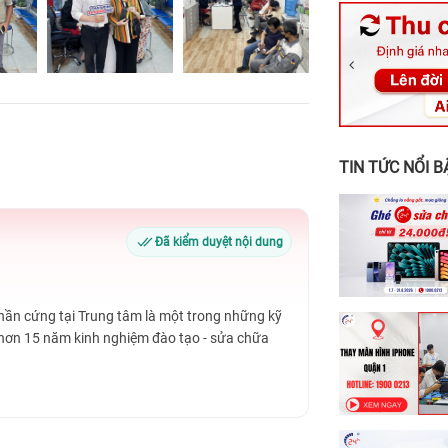
326 Lê Văn Vi
256 Võ Văn Ng
70 Nguyễn An 
24h Vũng Tàu:
198 Hoàng Văn
TIN TỨC NỔI B
Đã kiểm duyệt nội dung
Phần cứng tại Trung tâm là một trong những kỹ
 hơn 15 năm kinh nghiệm đào tạo - sửa chữa