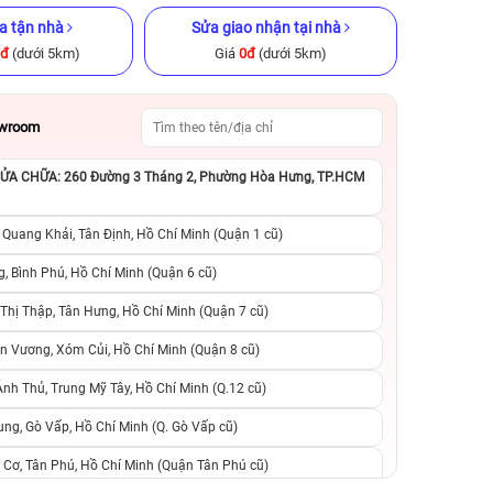
a tận nhà
Sửa giao nhận tại nhà
0đ
(dưới 5km)
Giá
0đ
(dưới 5km)
owroom
A CHỮA: 260 Đường 3 Tháng 2, Phường Hòa Hưng, TP.HCM
x 256GB Cũ
iPhone 12 Pro Max 128GB Cũ
iPhone 13 128GB C
ng
chính hãng
 Quang Khải, Tân Định, Hồ Chí Minh (Quận 1 cũ)
.990.000đ
9.490.000đ
11.990.000đ
6.990.000đ
1
, Bình Phú, Hồ Chí Minh (Quận 6 cũ)
hị Thập, Tân Hưng, Hồ Chí Minh (Quận 7 cũ)
suất, 0 phí
0 trả trước, 0 lãi suất, 0 phí
0 trả trước, 0 lãi
n Vương, Xóm Củi, Hồ Chí Minh (Quận 8 cũ)
người thân
chuyển đổi, 0 gọi người thân
chuyển đổi, 0 gọi
h Thủ, Trung Mỹ Tây, Hồ Chí Minh (Q.12 cũ)
ng, Gò Vấp, Hồ Chí Minh (Q. Gò Vấp cũ)
 Cơ, Tân Phú, Hồ Chí Minh (Quận Tân Phú cũ)