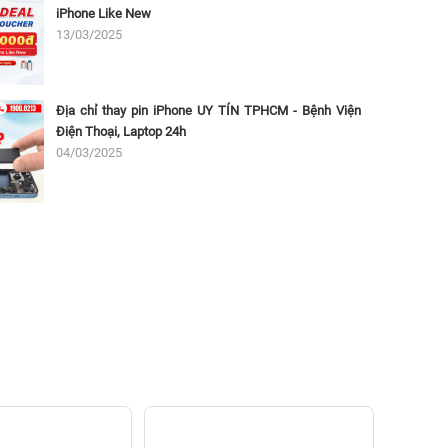
iPhone Like New
13/03/2025
Địa chỉ thay pin iPhone UY TÍN TPHCM - Bệnh Viện
Điện Thoại, Laptop 24h
04/03/2025
Thay 