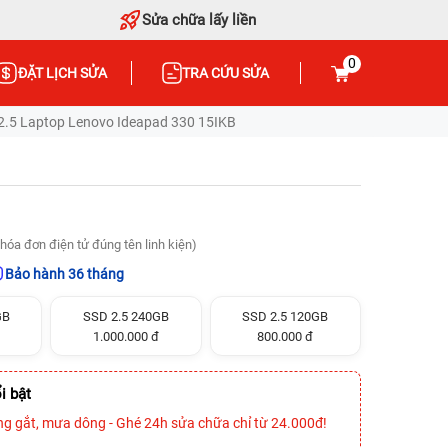
Sửa chữa lấy liền
0
ĐẶT LỊCH SỬA
TRA CỨU SỬA
2.5 Laptop Lenovo Ideapad 330 15IKB
hóa đơn điện tử đúng tên linh kiện)
Bảo hành 36 tháng
GB
SSD 2.5 240GB
SSD 2.5 120GB
1.000.000 đ
800.000 đ
i bật
ng gắt, mưa dông - Ghé 24h sửa chữa chỉ từ 24.000đ!