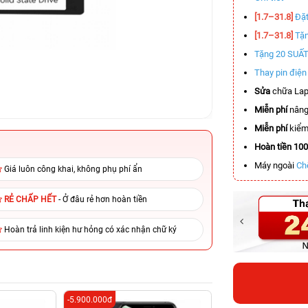
[1.7–31.8]
Đặt
[1.7–31.8]
Tặn
Tặng 20 SUẤ
Thay pin điệ
Sửa
chữa Lap
Miễn phí
nâng
Miễn phí
kiểm 
Hoàn tiền 10
Máy ngoài
Ch
Giá luôn công khai, không phụ phí ẩn
RẺ CHẤP HẾT
- Ở đâu rẻ hơn hoàn tiền
Hoàn trả linh kiện hư hỏng có xác nhận chữ ký
-5.900.000đ
-2.700.000đ