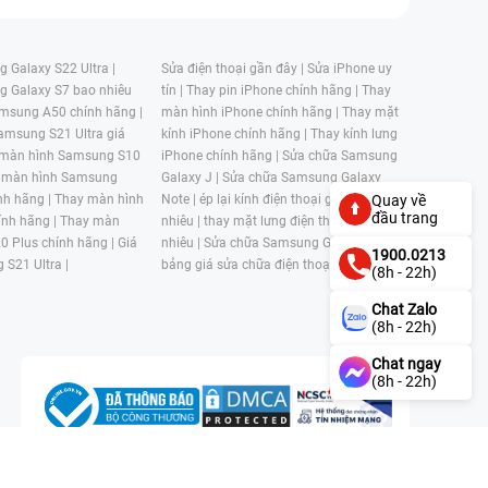
 Galaxy S22 Ultra |
Sửa điện thoại gần đây |
Sửa iPhone uy
g Galaxy S7 bao nhiêu
tín |
Thay pin iPhone chính hãng |
Thay
msung A50 chính hãng |
màn hình iPhone chính hãng |
Thay mặt
amsung S21 Ultra giá
kính iPhone chính hãng |
Thay kính lưng
 màn hình Samsung S10
iPhone chính hãng |
Sửa chữa Samsung
 màn hình Samsung
Galaxy J |
Sửa chữa Samsung Galaxy
nh hãng |
Thay màn hình
Note |
ép lại kính điện thoại giá bao
Quay về
đầu trang
nh hãng |
Thay màn
nhiêu |
thay mặt lưng điện thoại giá bao
0 Plus chính hãng |
Giá
nhiêu |
Sửa chữa Samsung Galaxy S |
1900.0213
 S21 Ultra |
bảng giá sửa chữa điện thoại samsung |
(8h - 22h)
Chat Zalo
(8h - 22h)
Chat ngay
(8h - 22h)
n, Phường 4, Quận 11, Thành phố Hồ Chí Minh, Việt Nam