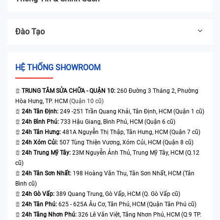
Đào Tạo
HỆ THỐNG SHOWROOM
TRUNG TÂM SỬA CHỮA - QUẬN 10:
260 Đường 3 Tháng 2, Phường
Hòa Hưng, TP. HCM
(Quận 10 cũ)
24h Tân Định:
249 -251 Trần Quang Khải, Tân Định, HCM (Quận 1 cũ)
24h Bình Phú:
733 Hậu Giang, Bình Phú, HCM (Quận 6 cũ)
24h Tân Hưng:
481A Nguyễn Thị Thập, Tân Hưng, HCM (Quận 7 cũ)
24h Xóm Củi:
507 Tùng Thiện Vương, Xóm Củi, HCM (Quận 8 cũ)
24h Trung Mỹ Tây:
23M Nguyễn Ảnh Thủ, Trung Mỹ Tây, HCM (Q.12
cũ)
24h Tân Sơn Nhất:
198 Hoàng Văn Thụ, Tân Sơn Nhất, HCM (Tân
Bình cũ)
24h Gò Vấp:
389 Quang Trung, Gò Vấp, HCM (Q. Gò Vấp cũ)
24h Tân Phú:
625 - 625A Âu Cơ, Tân Phú, HCM (Quận Tân Phú cũ)
24h Tăng Nhơn Phú:
326 Lê Văn Việt, Tăng Nhơn Phú, HCM (Q.9 TP.