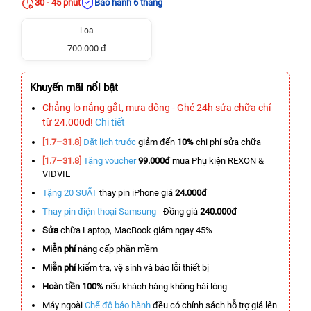
30 - 45 phút
Bảo hành 6 tháng
Loa
700.000 đ
Khuyến mãi nổi bật
Chẳng lo nắng gắt, mưa dông - Ghé 24h sửa chữa chỉ
từ 24.000đ!
Chi tiết
[1.7–31.8]
Đặt lịch trước
giảm đến
10%
chi phí sửa chữa
[1.7–31.8]
Tặng voucher
99.000đ
mua Phụ kiện REXON &
VIDVIE
Tặng 20 SUẤT
thay pin iPhone giá
24.000đ
Thay pin điện thoại Samsung
- Đồng giá
240.000đ
Sửa
chữa Laptop, MacBook giảm ngay 45%
Miễn phí
nâng cấp phần mềm
Miễn phí
kiểm tra, vệ sinh và báo lỗi thiết bị
Hoàn tiền 100%
nếu khách hàng không hài lòng
Máy ngoài
Chế độ bảo hành
đều có chính sách hỗ trợ giá lên