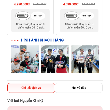
6.990.000đ
4.590.000đ
9.990.000đ
7.990.000đ
0 trả trước, 0 lãi suất, 0
0 trả trước, 0 lãi suất, 0
phí chuyển đổi, 0 gọi
phí chuyển đổi, 0 gọi
người thân
người thân
HÌNH ẢNH KHÁCH HÀNG
Chi tiết dịch vụ
Hỏi và đáp
Viết bởi: Nguyễn Kim Kỳ