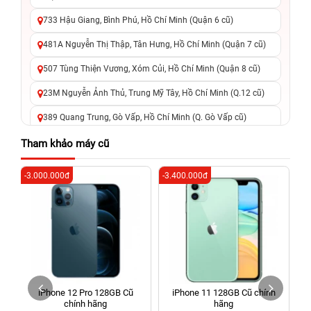
733 Hậu Giang, Bình Phú, Hồ Chí Minh (Quận 6 cũ)
481A Nguyễn Thị Thập, Tân Hưng, Hồ Chí Minh (Quận 7 cũ)
507 Tùng Thiện Vương, Xóm Củi, Hồ Chí Minh (Quận 8 cũ)
23M Nguyễn Ảnh Thủ, Trung Mỹ Tây, Hồ Chí Minh (Q.12 cũ)
389 Quang Trung, Gò Vấp, Hồ Chí Minh (Q. Gò Vấp cũ)
625 - 625A Âu Cơ, Tân Phú, Hồ Chí Minh (Quận Tân Phú cũ)
Tham khảo máy cũ
326 Lê Văn Việt, Tăng Nhơn Phú, Hồ Chí Minh (Q.9 TP. Thủ
-3.000.000đ
-3.400.000đ
-4
Đức cũ)
256 Võ Văn Ngân, Thủ Đức, Hồ Chí Minh (Bình Thọ, TP. Thủ
Đức Cũ)
70 Nguyễn An Ninh, Dĩ An, Hồ Chí Minh (Bình Dương Cũ)
24h Vũng Tàu: 162A Ba Cu, Vũng Tàu, Hồ Chí Minh (TP. Vũng
Tàu cũ)
iPhone 12 Pro 128GB Cũ
iPhone 11 128GB Cũ chính
198 Hoàng Văn Thụ, Tân Sơn Nhất, Hồ Chí Minh (Tân Bình
chính hãng
hãng
cũ)