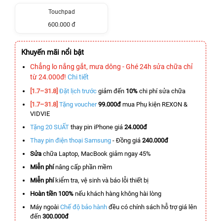
Touchpad
600.000 đ
Khuyến mãi nổi bật
Chẳng lo nắng gắt, mưa dông - Ghé 24h sửa chữa chỉ
từ 24.000đ!
Chi tiết
[1.7–31.8]
Đặt lịch trước
giảm đến
10%
chi phí sửa chữa
[1.7–31.8]
Tặng voucher
99.000đ
mua Phụ kiện REXON &
VIDVIE
Tặng 20 SUẤT
thay pin iPhone giá
24.000đ
Thay pin điện thoại Samsung
- Đồng giá
240.000đ
Sửa
chữa Laptop, MacBook giảm ngay 45%
Miễn phí
nâng cấp phần mềm
Miễn phí
kiểm tra, vệ sinh và báo lỗi thiết bị
Hoàn tiền 100%
nếu khách hàng không hài lòng
Máy ngoài
Chế độ bảo hành
đều có chính sách hỗ trợ giá lên
đến
300.000đ