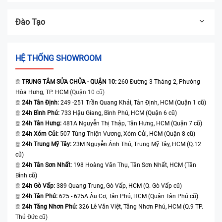
Đào Tạo
HỆ THỐNG SHOWROOM
TRUNG TÂM SỬA CHỮA - QUẬN 10:
260 Đường 3 Tháng 2, Phường
Hòa Hưng, TP. HCM
(Quận 10 cũ)
24h Tân Định:
249 -251 Trần Quang Khải, Tân Định, HCM (Quận 1 cũ)
24h Bình Phú:
733 Hậu Giang, Bình Phú, HCM (Quận 6 cũ)
24h Tân Hưng:
481A Nguyễn Thị Thập, Tân Hưng, HCM (Quận 7 cũ)
24h Xóm Củi:
507 Tùng Thiện Vương, Xóm Củi, HCM (Quận 8 cũ)
24h Trung Mỹ Tây:
23M Nguyễn Ảnh Thủ, Trung Mỹ Tây, HCM (Q.12
cũ)
24h Tân Sơn Nhất:
198 Hoàng Văn Thụ, Tân Sơn Nhất, HCM (Tân
Bình cũ)
24h Gò Vấp:
389 Quang Trung, Gò Vấp, HCM (Q. Gò Vấp cũ)
24h Tân Phú:
625 - 625A Âu Cơ, Tân Phú, HCM (Quận Tân Phú cũ)
24h Tăng Nhơn Phú:
326 Lê Văn Việt, Tăng Nhơn Phú, HCM (Q.9 TP.
Thủ Đức cũ)