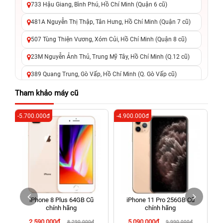
733 Hậu Giang, Bình Phú, Hồ Chí Minh (Quận 6 cũ)
481A Nguyễn Thị Thập, Tân Hưng, Hồ Chí Minh (Quận 7 cũ)
507 Tùng Thiện Vương, Xóm Củi, Hồ Chí Minh (Quận 8 cũ)
23M Nguyễn Ảnh Thủ, Trung Mỹ Tây, Hồ Chí Minh (Q.12 cũ)
389 Quang Trung, Gò Vấp, Hồ Chí Minh (Q. Gò Vấp cũ)
625 - 625A Âu Cơ, Tân Phú, Hồ Chí Minh (Quận Tân Phú cũ)
Tham khảo máy cũ
326 Lê Văn Việt, Tăng Nhơn Phú, Hồ Chí Minh (Q.9 TP. Thủ
-5.700.000đ
-4.900.000đ
-6
Đức cũ)
256 Võ Văn Ngân, Thủ Đức, Hồ Chí Minh (Bình Thọ, TP. Thủ
Đức Cũ)
70 Nguyễn An Ninh, Dĩ An, Hồ Chí Minh (Bình Dương Cũ)
24h Vũng Tàu: 162A Ba Cu, Vũng Tàu, Hồ Chí Minh (TP. Vũng
Tàu cũ)
iPhone 8 Plus 64GB Cũ
iPhone 11 Pro 256GB Cũ
198 Hoàng Văn Thụ, Tân Sơn Nhất, Hồ Chí Minh (Tân Bình
chính hãng
chính hãng
cũ)
2.590.000đ
5.090.000đ
8.290.000đ
9.990.000đ