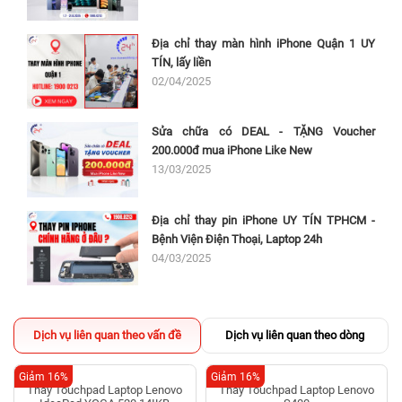
Địa chỉ thay màn hình iPhone Quận 1 UY
TÍN, lấy liền
02/04/2025
Sửa chữa có DEAL - TẶNG Voucher
200.000đ mua iPhone Like New
13/03/2025
Địa chỉ thay pin iPhone UY TÍN TPHCM -
Bệnh Viện Điện Thoại, Laptop 24h
04/03/2025
Dịch vụ liên quan theo vấn đề
Dịch vụ liên quan theo dòng
Giảm 16%
Giảm 16%
Thay Touchpad Laptop Lenovo
Thay Touchpad Laptop Lenovo