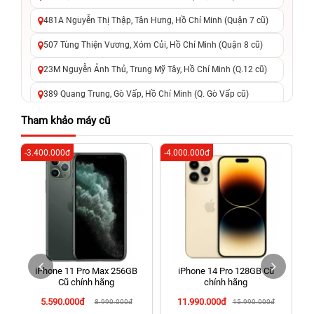
481A Nguyễn Thị Thập, Tân Hưng, Hồ Chí Minh (Quận 7 cũ)
507 Tùng Thiện Vương, Xóm Củi, Hồ Chí Minh (Quận 8 cũ)
23M Nguyễn Ảnh Thủ, Trung Mỹ Tây, Hồ Chí Minh (Q.12 cũ)
389 Quang Trung, Gò Vấp, Hồ Chí Minh (Q. Gò Vấp cũ)
625 - 625A Âu Cơ, Tân Phú, Hồ Chí Minh (Quận Tân Phú cũ)
Tham khảo máy cũ
326 Lê Văn Việt, Tăng Nhơn Phú, Hồ Chí Minh (Q.9 TP. Thủ
-3.400.000đ
-4.000.000đ
-2
Đức cũ)
256 Võ Văn Ngân, Thủ Đức, Hồ Chí Minh (Bình Thọ, TP. Thủ
Đức Cũ)
70 Nguyễn An Ninh, Dĩ An, Hồ Chí Minh (Bình Dương Cũ)
24h Vũng Tàu: 162A Ba Cu, Vũng Tàu, Hồ Chí Minh (TP. Vũng
Tàu cũ)
iPhone 11 Pro Max 256GB
iPhone 14 Pro 128GB Cũ
198 Hoàng Văn Thụ, Tân Sơn Nhất, Hồ Chí Minh (Tân Bình
Cũ chính hãng
chính hãng
cũ)
5.590.000đ
11.990.000đ
8.990.000đ
15.990.000đ