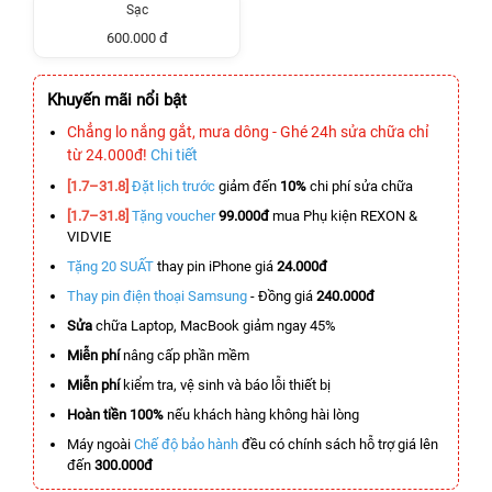
Sạc
600.000 đ
Khuyến mãi nổi bật
Chẳng lo nắng gắt, mưa dông - Ghé 24h sửa chữa chỉ
từ 24.000đ!
Chi tiết
[1.7–31.8]
Đặt lịch trước
giảm đến
10%
chi phí sửa chữa
[1.7–31.8]
Tặng voucher
99.000đ
mua Phụ kiện REXON &
VIDVIE
Tặng 20 SUẤT
thay pin iPhone giá
24.000đ
Thay pin điện thoại Samsung
- Đồng giá
240.000đ
Sửa
chữa Laptop, MacBook giảm ngay 45%
Miễn phí
nâng cấp phần mềm
Miễn phí
kiểm tra, vệ sinh và báo lỗi thiết bị
Hoàn tiền 100%
nếu khách hàng không hài lòng
Máy ngoài
Chế độ bảo hành
đều có chính sách hỗ trợ giá lên
đến
300.000đ