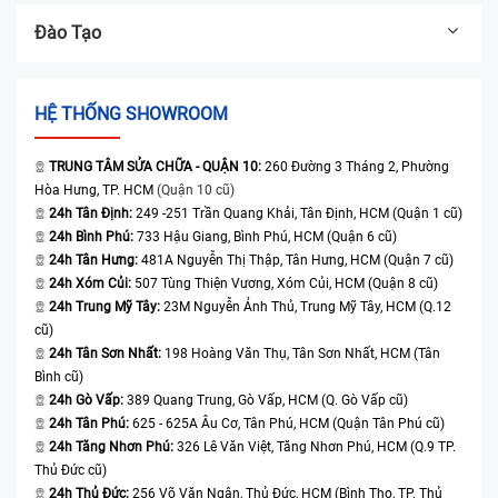
Đào Tạo
HỆ THỐNG SHOWROOM
TRUNG TÂM SỬA CHỮA - QUẬN 10:
260 Đường 3 Tháng 2, Phường
Hòa Hưng, TP. HCM
(Quận 10 cũ)
24h Tân Định:
249 -251 Trần Quang Khải, Tân Định, HCM (Quận 1 cũ)
24h Bình Phú:
733 Hậu Giang, Bình Phú, HCM (Quận 6 cũ)
24h Tân Hưng:
481A Nguyễn Thị Thập, Tân Hưng, HCM (Quận 7 cũ)
24h Xóm Củi:
507 Tùng Thiện Vương, Xóm Củi, HCM (Quận 8 cũ)
24h Trung Mỹ Tây:
23M Nguyễn Ảnh Thủ, Trung Mỹ Tây, HCM (Q.12
cũ)
24h Tân Sơn Nhất:
198 Hoàng Văn Thụ, Tân Sơn Nhất, HCM (Tân
Bình cũ)
24h Gò Vấp:
389 Quang Trung, Gò Vấp, HCM (Q. Gò Vấp cũ)
24h Tân Phú:
625 - 625A Âu Cơ, Tân Phú, HCM (Quận Tân Phú cũ)
24h Tăng Nhơn Phú:
326 Lê Văn Việt, Tăng Nhơn Phú, HCM (Q.9 TP.
Thủ Đức cũ)
24h Thủ Đức:
256 Võ Văn Ngân, Thủ Đức, HCM (Bình Thọ, TP. Thủ