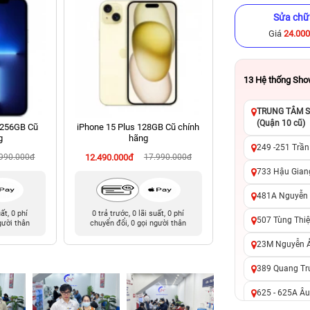
Sửa chữ
Giá
24.00
13
Hệ thống Sh
TRUNG TÂM SỬ
(Quận 10 cũ)
 256GB Cũ
iPhone 15 Plus 128GB Cũ chính
iPhone 15 Pro Ma
g
hãng
chính hã
249 -251 Trần
.990.000đ
12.490.000đ
17.990.000đ
17.490.000đ
23
733 Hậu Giang
481A Nguyễn T
uất, 0 phí
0 trả trước, 0 lãi suất, 0 phí
0 trả trước, 0 lãi 
507 Tùng Thiệ
gười thân
chuyển đổi, 0 gọi người thân
chuyển đổi, 0 gọi 
23M Nguyễn Ản
389 Quang Tru
625 - 625A Âu