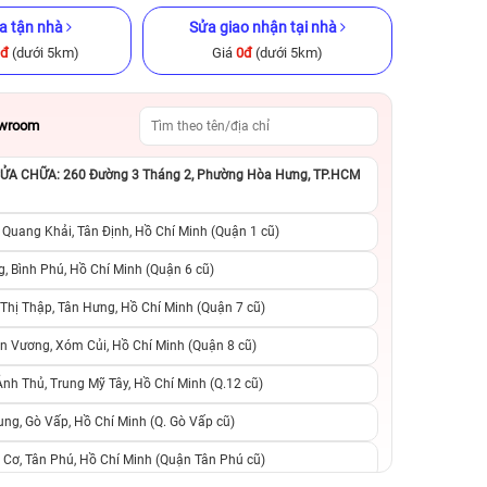
a tận nhà
Sửa giao nhận tại nhà
0đ
(dưới 5km)
Giá
0đ
(dưới 5km)
owroom
A CHỮA: 260 Đường 3 Tháng 2, Phường Hòa Hưng, TP.HCM
x 256GB Cũ
iPhone 8 Plus 64GB Cũ chính
iPhone 14 Pro M
ng
hãng
chính h
 Quang Khải, Tân Định, Hồ Chí Minh (Quận 1 cũ)
.990.000đ
2.590.000đ
8.290.000đ
14.990.000đ
2
, Bình Phú, Hồ Chí Minh (Quận 6 cũ)
hị Thập, Tân Hưng, Hồ Chí Minh (Quận 7 cũ)
suất, 0 phí
0 trả trước, 0 lãi suất, 0 phí
0 trả trước, 0 lãi
n Vương, Xóm Củi, Hồ Chí Minh (Quận 8 cũ)
người thân
chuyển đổi, 0 gọi người thân
chuyển đổi, 0 gọi
h Thủ, Trung Mỹ Tây, Hồ Chí Minh (Q.12 cũ)
ng, Gò Vấp, Hồ Chí Minh (Q. Gò Vấp cũ)
 Cơ, Tân Phú, Hồ Chí Minh (Quận Tân Phú cũ)