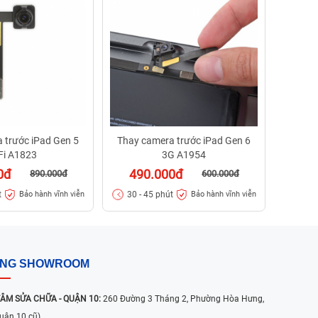
49
30 - 
 trước iPad Gen 5
Thay camera trước iPad Gen 6
Fi A1823
3G A1954
0đ
490.000đ
890.000đ
600.000đ
t
30 - 45 phút
Bảo hành vĩnh viễn
Bảo hành vĩnh viễn
ỐNG SHOWROOM
ÂM SỬA CHỮA - QUẬN 10:
260 Đường 3 Tháng 2, Phường Hòa Hưng,
uận 10 cũ)