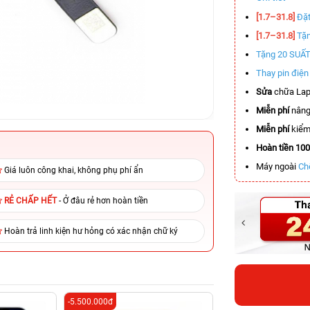
[1.7–31.8]
Đặt
[1.7–31.8]
Tặn
Tặng 20 SUẤ
Thay pin điệ
Sửa
chữa Lap
Miễn phí
nâng
Miễn phí
kiểm 
Hoàn tiền 10
Máy ngoài
Ch
Giá luôn công khai, không phụ phí ẩn
RẺ CHẤP HẾT
- Ở đâu rẻ hơn hoàn tiền
Hoàn trả linh kiện hư hỏng có xác nhận chữ ký
-5.500.000đ
-6.500.000đ