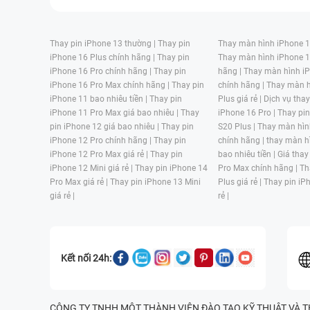
Thay pin iPhone 13 thường |
Thay pin
Thay màn hình iPhone 15
iPhone 16 Plus chính hãng |
Thay pin
Thay màn hình iPhone 1
iPhone 16 Pro chính hãng |
Thay pin
hãng |
Thay màn hình iP
iPhone 16 Pro Max chính hãng |
Thay pin
chính hãng |
Thay màn h
iPhone 11 bao nhiêu tiền |
Thay pin
Plus giá rẻ |
Dịch vụ tha
iPhone 11 Pro Max giá bao nhiêu |
Thay
iPhone 16 Pro |
Thay pi
pin iPhone 12 giá bao nhiêu |
Thay pin
S20 Plus |
Thay màn hìn
iPhone 12 Pro chính hãng |
Thay pin
chính hãng |
thay màn h
iPhone 12 Pro Max giá rẻ |
Thay pin
bao nhiêu tiền |
Giá thay
iPhone 12 Mini giá rẻ |
Thay pin iPhone 14
Pro Max chính hãng |
Th
Pro Max giá rẻ |
Thay pin iPhone 13 Mini
Plus giá rẻ |
Thay pin iP
giá rẻ |
rẻ |
Kết nối 24h:
CÔNG TY TNHH MỘT THÀNH VIÊN ĐÀO TẠO KỸ THUẬT VÀ THƯƠN