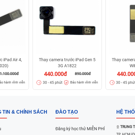
 iPad Air 4,
Thay camera trước iPad Gen 5
Thay camera
2020)
3G A1822
Wi
440.000đ
440.00
1.100.000đ
890.000đ
30 - 45 phút
30 - 45 phú
ảo hành vĩnh viễn
Bảo hành vĩnh viễn
 TIN & CHÍNH SÁCH
ĐÀO TẠO
HỆ TH
TRUNG T
u
Đăng ký học thử MIỄN PHÍ
TP. HCM
(Q