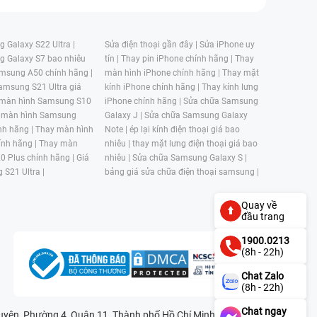
 Galaxy S22 Ultra |
Sửa điện thoại gần đây |
Sửa iPhone uy
g Galaxy S7 bao nhiêu
tín |
Thay pin iPhone chính hãng |
Thay
msung A50 chính hãng |
màn hình iPhone chính hãng |
Thay mặt
amsung S21 Ultra giá
kính iPhone chính hãng |
Thay kính lưng
 màn hình Samsung S10
iPhone chính hãng |
Sửa chữa Samsung
 màn hình Samsung
Galaxy J |
Sửa chữa Samsung Galaxy
nh hãng |
Thay màn hình
Note |
ép lại kính điện thoại giá bao
nh hãng |
Thay màn
nhiêu |
thay mặt lưng điện thoại giá bao
0 Plus chính hãng |
Giá
nhiêu |
Sửa chữa Samsung Galaxy S |
 S21 Ultra |
bảng giá sửa chữa điện thoại samsung |
Quay về
đầu trang
1900.0213
(8h - 22h)
Chat Zalo
(8h - 22h)
Chat ngay
n, Phường 4, Quận 11, Thành phố Hồ Chí Minh, Việt Nam