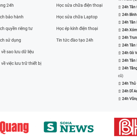
ụng 24h
Học sửa chữa điện thoại
24h Tân 
24h Bình
ách bảo hành
Học sửa chữa Laptop
24h Tân
ch quyền riêng tư
Học ép kính điện thoại
24h Xóm
24h Trun
ách sử dụng
Tin tức đào tạo 24h
24h Tân 
 về sao lưu dữ liệu
24h Gò 
24h Tân
về việc lưu trữ thiết bị
24h Tăn
cũ)
24h Thủ
24h Dĩ A
24h Vũn