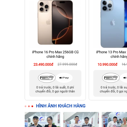
 512GB Cũ
iPhone 16 Pro Max 256GB Cũ
iPhone 13 Pro Max
chính hãng
chính hãn
990.000đ
23.490.000đ
27.999.000đ
10.990.000đ
16
t, 0 phí
0 trả trước, 0 lãi suất, 0 phí
0 trả trước, 0 lãi s
ười thân
chuyển đổi, 0 gọi người thân
chuyển đổi, 0 gọi n
HÌNH ẢNH KHÁCH HÀNG