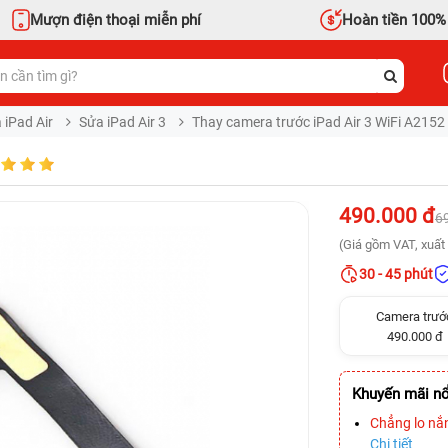
Mượn điện thoại miễn phí
Hoàn tiền 100%
 iPad Air
Sửa iPad Air 3
Thay camera trước iPad Air 3 WiFi A2152
490.000 đ
6
(Giá gồm VAT, xuất 
30 - 45 phút
Camera trướ
490.000 đ
Khuyến mãi nổ
Chẳng lo nắ
Chi tiết