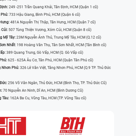
Định:
249 -251 Trần Quang Khải, Tân Định, HCM (Quận 1 cũ)
 Phú:
733 Hậu Giang, Bình Phú, HCM (Quận 6 cũ)
 Hưng:
481A Nguyễn Thị Thập, Tân Hưng, HCM (Quận 7 cũ)
 Củi:
507 Tùng Thiện Vương, Xóm Củi, HCM (Quận 8 cũ)
g Mỹ Tây:
23M Nguyễn Ảnh Thủ, Trung Mỹ Tây, HCM (Q.12 cũ)
Sơn Nhất:
198 Hoàng Văn Thụ, Tân Sơn Nhất, HCM (Tân Bình cũ)
Vấp:
389 Quang Trung, Gò Vấp, HCM (Q. Gò Vấp cũ)
 Phú:
625 - 625A Âu Cơ, Tân Phú, HCM (Quận Tân Phú cũ)
g Nhơn Phú:
326 Lê Văn Việt, Tăng Nhơn Phú, HCM (Q.9 TP. Thủ Đức
 Đức:
256 Võ Văn Ngân, Thủ Đức, HCM (Bình Thọ, TP. Thủ Đức Cũ)
n:
70 Nguyễn An Ninh, Dĩ An, HCM (Bình Dương Cũ)
g Tàu:
162A Ba Cu, Vũng Tàu, HCM (TP. Vũng Tàu cũ)