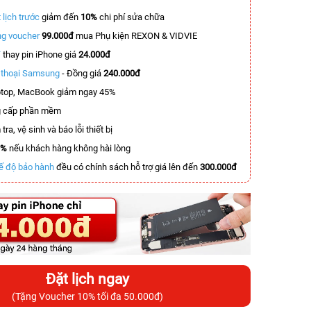
 lịch trước
giảm đến
10%
chi phí sửa chữa
g voucher
99.000đ
mua Phụ kiện REXON & VIDVIE
T
thay pin iPhone giá
24.000đ
n thoại Samsung
- Đồng giá
240.000đ
top, MacBook giảm ngay 45%
 cấp phần mềm
tra, vệ sinh và báo lỗi thiết bị
0%
nếu khách hàng không hài lòng
ế độ bảo hành
đều có chính sách hỗ trợ giá lên đến
300.000đ
Đặt lịch ngay
(Tặng Voucher 10% tối đa 50.000đ)
-5.700.000đ
-6.000.000đ