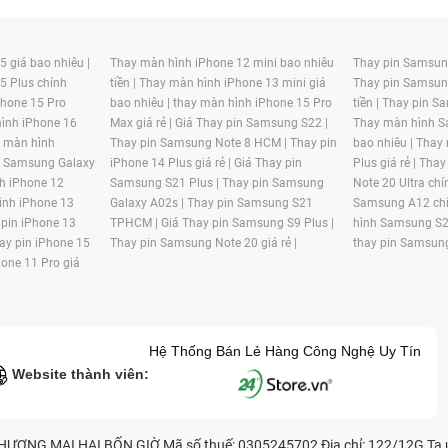
 giá bao nhiêu |
Thay màn hình iPhone 12 mini bao nhiêu
Thay pin Samsung
5 Plus chính
tiền |
Thay màn hình iPhone 13 mini giá
Thay pin Samsun
hone 15 Pro
bao nhiêu |
thay màn hình iPhone 15 Pro
tiền |
Thay pin Sa
ình iPhone 16
Max giá rẻ |
Giá Thay pin Samsung S22 |
Thay màn hình S
y màn hình
Thay pin Samsung Note 8 HCM |
Thay pin
bao nhiêu |
Thay
n Samsung Galaxy
iPhone 14 Plus giá rẻ |
Giá Thay pin
Plus giá rẻ |
Thay
h iPhone 12
Samsung S21 Plus |
Thay pin Samsung
Note 20 Ultra chí
ình iPhone 13
Galaxy A02s |
Thay pin Samsung S21
Samsung A12 chí
 pin iPhone 13
TPHCM |
Giá Thay pin Samsung S9 Plus |
hình Samsung S2
ay pin iPhone 15
Thay pin Samsung Note 20 giá rẻ |
thay pin Samsung
hone 11 Pro giá
Hệ Thống Bán Lẻ Hàng Công Nghệ Uy Tín
Website thành viên:
G MẠI HAI BỐN GIỜ Mã số thuế: 0305245702 Địa chỉ: 122/12G Tạ uyê