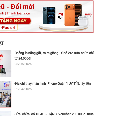
ệt, Tăng Nhơn Phú, Hồ Chí Minh (Q.9 TP. Thủ Đức cũ)
ân, Thủ Đức, Hồ Chí Minh (Bình Thọ, TP. Thủ Đức Cũ)
Ninh, Dĩ An, Hồ Chí Minh (Bình Dương Cũ)
 162A Ba Cu, Vũng Tàu, Hồ Chí Minh (TP. Vũng Tàu cũ)
 Thụ, Tân Sơn Nhất, Hồ Chí Minh (Tân Bình cũ)
ẬT
Chẳng lo nắng gắt, mưa giông - Ghé 24h sửa chữa chỉ
từ 24.000đ!
28/06/2026
Địa chỉ thay màn hình iPhone Quận 1 UY TÍN, lấy liền
02/04/2025
Sửa chữa có DEAL - TẶNG Voucher 200.000đ mua