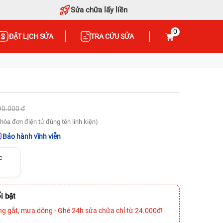
Sửa chữa lấy liền
0
ĐẶT LỊCH SỬA
TRA CỨU SỬA
90.000 đ
hóa đơn điện tử đúng tên linh kiện)
Bảo hành vĩnh viễn
c
i bật
ng gắt, mưa dông - Ghé 24h sửa chữa chỉ từ 24.000đ!