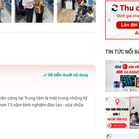
326 Lê Văn Vi
256 Võ Văn Ng
70 Nguyễn An 
24h Vũng Tàu:
198 Hoàng Văn
TIN TỨC NỔI B
Đã kiểm duyệt nội dung
Phần cứng tại Trung tâm là một trong những kỹ
 hơn 15 năm kinh nghiệm đào tạo - sửa chữa