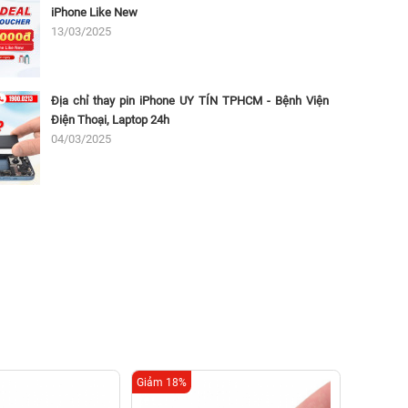
iPhone Like New
13/03/2025
Địa chỉ thay pin iPhone UY TÍN TPHCM - Bệnh Viện
Điện Thoại, Laptop 24h
04/03/2025
Giảm 18%
Giảm 18%
Thay c