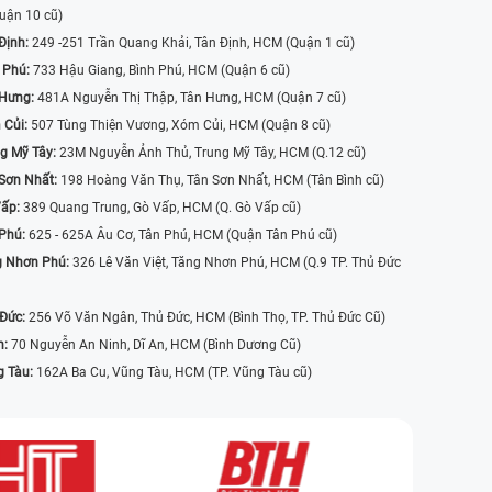
uận 10 cũ)
Định:
249 -251 Trần Quang Khải, Tân Định, HCM (Quận 1 cũ)
 Phú:
733 Hậu Giang, Bình Phú, HCM (Quận 6 cũ)
 Hưng:
481A Nguyễn Thị Thập, Tân Hưng, HCM (Quận 7 cũ)
 Củi:
507 Tùng Thiện Vương, Xóm Củi, HCM (Quận 8 cũ)
g Mỹ Tây:
23M Nguyễn Ảnh Thủ, Trung Mỹ Tây, HCM (Q.12 cũ)
Sơn Nhất:
198 Hoàng Văn Thụ, Tân Sơn Nhất, HCM (Tân Bình cũ)
Vấp:
389 Quang Trung, Gò Vấp, HCM (Q. Gò Vấp cũ)
 Phú:
625 - 625A Âu Cơ, Tân Phú, HCM (Quận Tân Phú cũ)
g Nhơn Phú:
326 Lê Văn Việt, Tăng Nhơn Phú, HCM (Q.9 TP. Thủ Đức
 Đức:
256 Võ Văn Ngân, Thủ Đức, HCM (Bình Thọ, TP. Thủ Đức Cũ)
n:
70 Nguyễn An Ninh, Dĩ An, HCM (Bình Dương Cũ)
g Tàu:
162A Ba Cu, Vũng Tàu, HCM (TP. Vũng Tàu cũ)