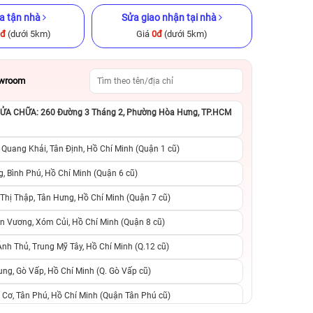
a tận nhà
Sửa giao nhận tại nhà
0đ
(dưới 5km)
Giá
0đ
(dưới 5km)
owroom
A CHỮA: 260 Đường 3 Tháng 2, Phường Hòa Hưng, TP.HCM
ũ chính hãng
iPhone 11 128GB Cũ chính hãng
iPad Pro M1 202
Wi‑Fi 256GB Cũ 
 Quang Khải, Tân Định, Hồ Chí Minh (Quận 1 cũ)
.990.000đ
4.590.000đ
7.990.000đ
10.990.000đ
1
, Bình Phú, Hồ Chí Minh (Quận 6 cũ)
hị Thập, Tân Hưng, Hồ Chí Minh (Quận 7 cũ)
suất, 0 phí
0 trả trước, 0 lãi suất, 0 phí
0 trả trước, 0 lãi
n Vương, Xóm Củi, Hồ Chí Minh (Quận 8 cũ)
người thân
chuyển đổi, 0 gọi người thân
chuyển đổi, 0 gọi
h Thủ, Trung Mỹ Tây, Hồ Chí Minh (Q.12 cũ)
ng, Gò Vấp, Hồ Chí Minh (Q. Gò Vấp cũ)
 Cơ, Tân Phú, Hồ Chí Minh (Quận Tân Phú cũ)