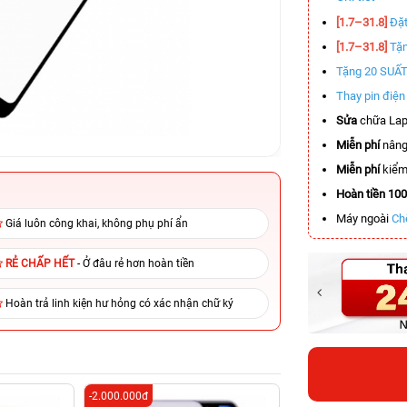
[1.7–31.8]
Đặt
[1.7–31.8]
Tặn
Tặng 20 SUẤ
Thay pin điệ
Sửa
chữa Lap
Miễn phí
nâng
Miễn phí
kiểm 
Hoàn tiền 10
Máy ngoài
Ch
Giá luôn công khai, không phụ phí ẩn
RẺ CHẤP HẾT
- Ở đâu rẻ hơn hoàn tiền
Hoàn trả linh kiện hư hỏng có xác nhận chữ ký
-2.000.000đ
-5.900.000đ