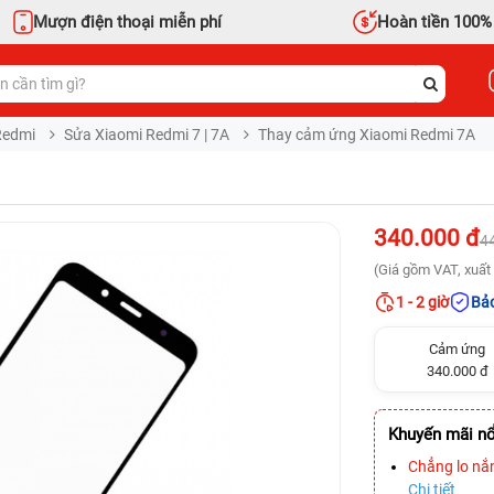
Mượn điện thoại miễn phí
Hoàn tiền 100%
Redmi
Sửa Xiaomi Redmi 7 | 7A
Thay cảm ứng Xiaomi Redmi 7A
340.000 đ
4
(Giá gồm VAT, xuất 
1 - 2 giờ
Bảo
Cảm ứng
340.000 đ
Khuyến mãi nổ
Chẳng lo nắ
Chi tiết