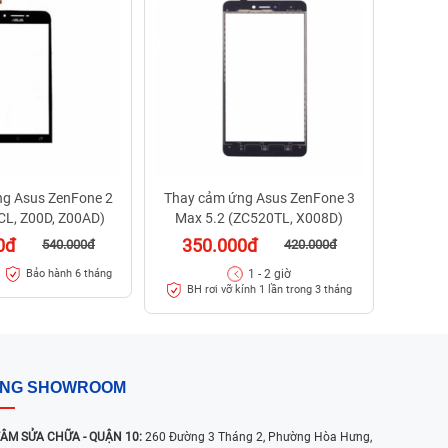
34
1 - 
g Asus ZenFone 2
Thay cảm ứng Asus ZenFone 3
CL, Z00D, Z00AD)
Max 5.2 (ZC520TL, X008D)
0đ
350.000đ
540.000đ
420.000đ
1 - 2 giờ
Bảo hành 6 tháng
BH rơi vỡ kính 1 lần trong 3 tháng
ỐNG SHOWROOM
ÂM SỬA CHỮA - QUẬN 10:
260 Đường 3 Tháng 2, Phường Hòa Hưng,