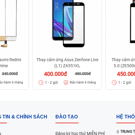
aomi Redmi
Thay cảm ứng Asus Zenfone Live
Thay cảm ứn
rime
(L1) ZA551KL
5.0 (ZE500
400.000đ
450.00
340.000đ
480.000đ
1 - 2 giờ
1 - 2 giờ
ảo hành 6 tháng
Bảo hành 6 tháng
 TIN & CHÍNH SÁCH
ĐÀO TẠO
HỆ TH
TRUNG T
u
Đăng ký học thử MIỄN PHÍ