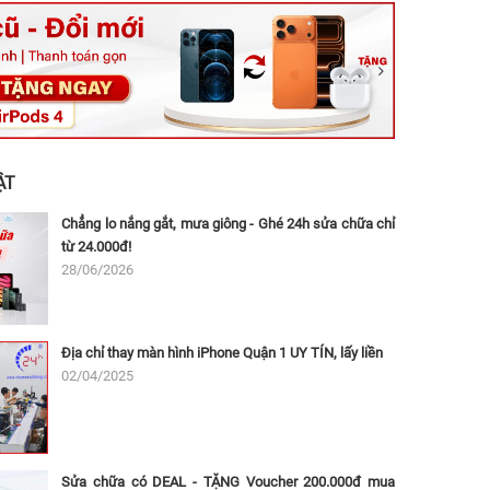
ệt, Tăng Nhơn Phú, Hồ Chí Minh (Q.9 TP. Thủ Đức cũ)
ân, Thủ Đức, Hồ Chí Minh (Bình Thọ, TP. Thủ Đức Cũ)
Ninh, Dĩ An, Hồ Chí Minh (Bình Dương Cũ)
 162A Ba Cu, Vũng Tàu, Hồ Chí Minh (TP. Vũng Tàu cũ)
 Thụ, Tân Sơn Nhất, Hồ Chí Minh (Tân Bình cũ)
ẬT
Chẳng lo nắng gắt, mưa giông - Ghé 24h sửa chữa chỉ
từ 24.000đ!
28/06/2026
Địa chỉ thay màn hình iPhone Quận 1 UY TÍN, lấy liền
02/04/2025
Sửa chữa có DEAL - TẶNG Voucher 200.000đ mua