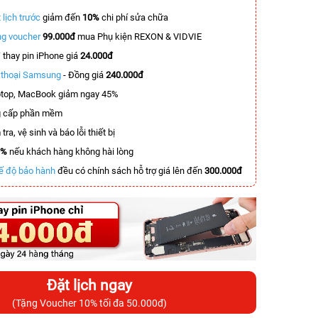
 lịch trước
giảm đến
10%
chi phí sửa chữa
g voucher
99.000đ
mua Phụ kiện REXON & VIDVIE
T
thay pin iPhone giá
24.000đ
n thoại Samsung
- Đồng giá
240.000đ
top, MacBook giảm ngay 45%
 cấp phần mềm
tra, vệ sinh và báo lỗi thiết bị
0%
nếu khách hàng không hài lòng
ế độ bảo hành
đều có chính sách hỗ trợ giá lên đến
300.000đ
Đặt lịch ngay
(Tặng Voucher 10% tối đa 50.000đ)
-3.400.000đ
-7.000.000đ