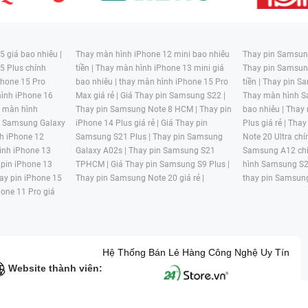
 giá bao nhiêu |
Thay màn hình iPhone 12 mini bao nhiêu
Thay pin Samsung
5 Plus chính
tiền |
Thay màn hình iPhone 13 mini giá
Thay pin Samsun
hone 15 Pro
bao nhiêu |
thay màn hình iPhone 15 Pro
tiền |
Thay pin Sa
ình iPhone 16
Max giá rẻ |
Giá Thay pin Samsung S22 |
Thay màn hình S
y màn hình
Thay pin Samsung Note 8 HCM |
Thay pin
bao nhiêu |
Thay
n Samsung Galaxy
iPhone 14 Plus giá rẻ |
Giá Thay pin
Plus giá rẻ |
Thay
h iPhone 12
Samsung S21 Plus |
Thay pin Samsung
Note 20 Ultra chí
ình iPhone 13
Galaxy A02s |
Thay pin Samsung S21
Samsung A12 chí
 pin iPhone 13
TPHCM |
Giá Thay pin Samsung S9 Plus |
hình Samsung S2
ay pin iPhone 15
Thay pin Samsung Note 20 giá rẻ |
thay pin Samsung
hone 11 Pro giá
Hệ Thống Bán Lẻ Hàng Công Nghệ Uy Tín
Website thành viên: