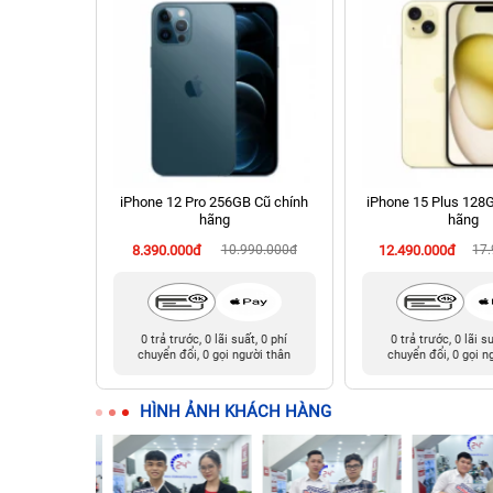
 256GB Cũ
iPhone 12 Pro 256GB Cũ chính
iPhone 15 Plus 128
hãng
hãng
990.000đ
8.390.000đ
10.990.000đ
12.490.000đ
17
t, 0 phí
0 trả trước, 0 lãi suất, 0 phí
0 trả trước, 0 lãi s
ười thân
chuyển đổi, 0 gọi người thân
chuyển đổi, 0 gọi n
HÌNH ẢNH KHÁCH HÀNG