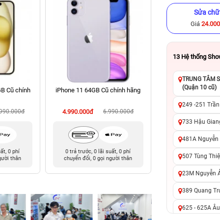
Sửa chữ
Giá
24.00
13
Hệ thống Sh
TRUNG TÂM SỬ
(Quận 10 cũ)
GB Cũ chính
iPhone 11 64GB Cũ chính hãng
iPhone XS 256GB C
249 -251 Trần
.990.000đ
4.990.000đ
6.990.000đ
4.090.000đ
9
733 Hậu Giang
481A Nguyễn T
uất, 0 phí
0 trả trước, 0 lãi suất, 0 phí
0 trả trước, 0 lãi 
507 Tùng Thiệ
gười thân
chuyển đổi, 0 gọi người thân
chuyển đổi, 0 gọi 
23M Nguyễn Ản
389 Quang Tru
625 - 625A Âu