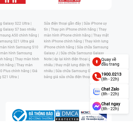
 Galaxy S22 Ultra |
Sửa điện thoại gần đây |
Sửa iPhone uy
g Galaxy S7 bao nhiêu
tín |
Thay pin iPhone chính hãng |
Thay
msung A50 chính hãng |
màn hình iPhone chính hãng |
Thay mặt
amsung S21 Ultra giá
kính iPhone chính hãng |
Thay kính lưng
 màn hình Samsung S10
iPhone chính hãng |
Sửa chữa Samsung
 màn hình Samsung
Galaxy J |
Sửa chữa Samsung Galaxy
nh hãng |
Thay màn hình
Note |
ép lại kính điện thoại giá bao
Quay về
đầu trang
nh hãng |
Thay màn
nhiêu |
thay mặt lưng điện thoại giá bao
0 Plus chính hãng |
Giá
nhiêu |
Sửa chữa Samsung Galaxy S |
1900.0213
 S21 Ultra |
bảng giá sửa chữa điện thoại samsung |
(8h - 22h)
Chat Zalo
(8h - 22h)
Chat ngay
(8h - 22h)