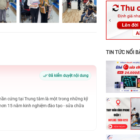
326 Lê Văn Vi
256 Võ Văn Ng
70 Nguyễn An 
24h Vũng Tàu:
198 Hoàng Văn
TIN TỨC NỔI B
Đã kiểm duyệt nội dung
Phần cứng tại Trung tâm là một trong những kỹ
 hơn 15 năm kinh nghiệm đào tạo - sửa chữa