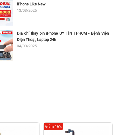
iPhone Like New
13/03/2025
Địa chỉ thay pin iPhone UY TÍN TPHCM - Bệnh Viện
Điện Thoại, Laptop 24h
04/03/2025
Giảm 16%
Giảm 16%
Thay 