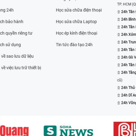
TP. HCM
(Q
ụng 24h
Học sửa chữa điện thoại
24h Tân 
24h Bình
ách bảo hành
Học sửa chữa Laptop
24h Tân
ch quyền riêng tư
Học ép kính điện thoại
24h Xóm
24h Trun
ách sử dụng
Tin tức đào tạo 24h
24h Tân 
 về sao lưu dữ liệu
24h Gò 
24h Tân
về việc lưu trữ thiết bị
24h Tăn
cũ)
24h Thủ
24h Dĩ A
24h Vũn