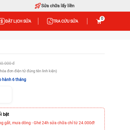
Sửa chữa lấy liền
0
ĐẶT LỊCH SỬA
TRA CỨU SỬA
40.000 đ
hóa đơn điện tử đúng tên linh kiện)
 hành 6 tháng
i bật
ng gắt, mưa dông - Ghé 24h sửa chữa chỉ từ 24.000đ!