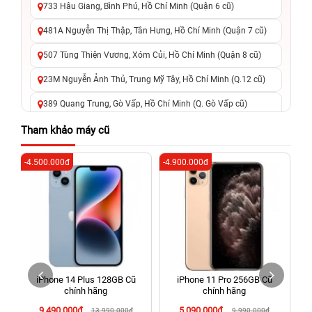
733 Hậu Giang, Bình Phú, Hồ Chí Minh (Quận 6 cũ)
481A Nguyễn Thị Thập, Tân Hưng, Hồ Chí Minh (Quận 7 cũ)
507 Tùng Thiện Vương, Xóm Củi, Hồ Chí Minh (Quận 8 cũ)
23M Nguyễn Ảnh Thủ, Trung Mỹ Tây, Hồ Chí Minh (Q.12 cũ)
389 Quang Trung, Gò Vấp, Hồ Chí Minh (Q. Gò Vấp cũ)
625 - 625A Âu Cơ, Tân Phú, Hồ Chí Minh (Quận Tân Phú cũ)
Tham khảo máy cũ
326 Lê Văn Việt, Tăng Nhơn Phú, Hồ Chí Minh (Q.9 TP. Thủ
-4.500.000đ
-4.900.000đ
-6
Đức cũ)
256 Võ Văn Ngân, Thủ Đức, Hồ Chí Minh (Bình Thọ, TP. Thủ
Đức Cũ)
70 Nguyễn An Ninh, Dĩ An, Hồ Chí Minh (Bình Dương Cũ)
24h Vũng Tàu: 162A Ba Cu, Vũng Tàu, Hồ Chí Minh (TP. Vũng
Tàu cũ)
iPhone 14 Plus 128GB Cũ
iPhone 11 Pro 256GB Cũ
198 Hoàng Văn Thụ, Tân Sơn Nhất, Hồ Chí Minh (Tân Bình
chính hãng
chính hãng
cũ)
9.490.000đ
5.090.000đ
13.990.000đ
9.990.000đ