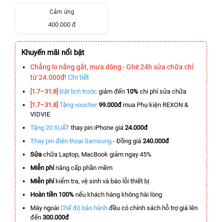
Cảm ứng
400.000 đ
Khuyến mãi nổi bật
Chẳng lo nắng gắt, mưa dông - Ghé 24h sửa chữa chỉ
từ 24.000đ!
Chi tiết
[1.7–31.8]
Đặt lịch trước
giảm đến
10%
chi phí sửa chữa
[1.7–31.8]
Tặng voucher
99.000đ
mua Phụ kiện REXON &
VIDVIE
Tặng 20 SUẤT
thay pin iPhone giá
24.000đ
Thay pin điện thoại Samsung
- Đồng giá
240.000đ
Sửa
chữa Laptop, MacBook giảm ngay 45%
Miễn phí
nâng cấp phần mềm
Miễn phí
kiểm tra, vệ sinh và báo lỗi thiết bị
Hoàn tiền 100%
nếu khách hàng không hài lòng
Máy ngoài
Chế độ bảo hành
đều có chính sách hỗ trợ giá lên
đến
300.000đ