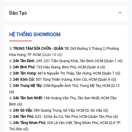
Đào Tạo
HỆ THỐNG SHOWROOM
TRUNG TÂM SỬA CHỮA - QUẬN 10:
260 Đường 3 Tháng 2, Phường
Hòa Hưng, TP. HCM
(Quận 10 cũ)
24h Tân Định:
249 -251 Trần Quang Khải, Tân Định, HCM (Quận 1 cũ)
24h Bình Phú:
733 Hậu Giang, Bình Phú, HCM (Quận 6 cũ)
24h Tân Hưng:
481A Nguyễn Thị Thập, Tân Hưng, HCM (Quận 7 cũ)
24h Xóm Củi:
507 Tùng Thiện Vương, Xóm Củi, HCM (Quận 8 cũ)
24h Trung Mỹ Tây:
23M Nguyễn Ảnh Thủ, Trung Mỹ Tây, HCM (Q.12
cũ)
24h Tân Sơn Nhất:
198 Hoàng Văn Thụ, Tân Sơn Nhất, HCM (Tân
Bình cũ)
24h Gò Vấp:
389 Quang Trung, Gò Vấp, HCM (Q. Gò Vấp cũ)
24h Tân Phú:
625 - 625A Âu Cơ, Tân Phú, HCM (Quận Tân Phú cũ)
24h Tăng Nhơn Phú:
326 Lê Văn Việt, Tăng Nhơn Phú, HCM (Q.9 TP.
Thủ Đức cũ)