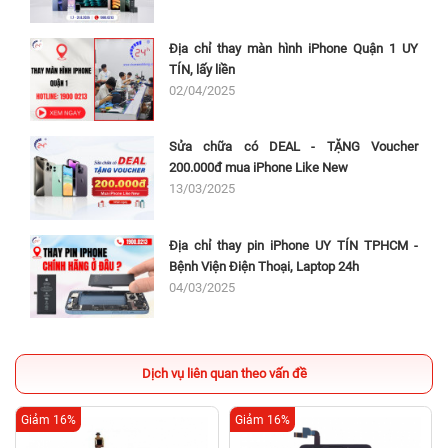
Địa chỉ thay màn hình iPhone Quận 1 UY
TÍN, lấy liền
02/04/2025
Sửa chữa có DEAL - TẶNG Voucher
200.000đ mua iPhone Like New
13/03/2025
Địa chỉ thay pin iPhone UY TÍN TPHCM -
Bệnh Viện Điện Thoại, Laptop 24h
04/03/2025
Dịch vụ liên quan theo vấn đề
Giảm 16%
Giảm 16%