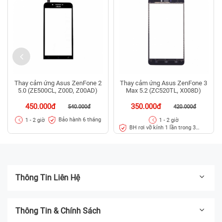
Thay cảm ứng Asus ZenFone 2
Thay cảm ứng Asus ZenFone 3
5.0 (ZE500CL, Z00D, Z00AD)
Max 5.2 (ZC520TL, X008D)
450.000đ
350.000đ
540.000đ
420.000đ
Bảo hành 6 tháng
1 - 2 giờ
1 - 2 giờ
BH rơi vỡ kính 1 lần trong 3
tháng
Thông Tin Liên Hệ
Thông Tin & Chính Sách