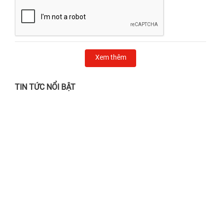
Xem thêm
TIN TỨC NỔI BẬT
Chẳng lo nắng gắt, mưa giông - Ghé 24h
sửa chữa chỉ từ 24.000đ!
28/06/2026
Địa chỉ thay màn hình iPhone Quận 1 UY
TÍN, lấy liền