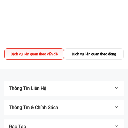
02/04/2025
Sửa chữa có DEAL - TẶNG Voucher
200.000đ mua iPhone Like New
13/03/2025
Địa chỉ thay pin iPhone UY TÍN TPHCM -
Bệnh Viện Điện Thoại, Laptop 24h
Dịch vụ liên quan theo vấn đề
Dịch vụ liên quan theo dòng
04/03/2025
Thông Tin Liên Hệ
Thông Tin & Chính Sách
Đào Tạo