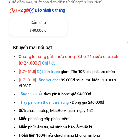
(Giá gồm VAT, xuất hóa đơn điện tử đúng tên linh kiện)
1 - 2 giờ
Bảo hành 6 tháng
Cảm ứng
340.000 đ
Khuyến mãi nổi bật
Chẳng lo nắng gắt, mưa dông - Ghé 24h sửa chữa chỉ
từ 24.000đ!
Chi tiết
[1.7–31.8]
Đặt lịch trước
giảm đến
10%
chi phí sửa chữa
[1.7–31.8]
Tặng voucher
99.000đ
mua Phụ kiện REXON &
VIDVIE
Tặng 20 SUẤT
thay pin iPhone giá
24.000đ
Thay pin điện thoại Samsung
- Đồng giá
240.000đ
Sửa
chữa Laptop, MacBook giảm ngay 45%
Miễn phí
nâng cấp phần mềm
Miễn phí
kiểm tra, vệ sinh và báo lỗi thiết bị
Hoàn tiền 100%
nếu khách hàng không hài lòng