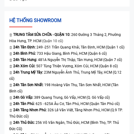
HỆ THỐNG SHOWROOM
TRUNG TÂM SỬA CHỮA - QUẬN 10:
260 Đường 3 Tháng 2, Phường
Hòa Hưng, TP. HCM
(Quận 10 cũ)
24h Tân Định:
249 -251 Trần Quang Khải, Tân Định, HCM (Quận 1 cũ)
24h Bình Phú:
733 Hậu Giang, Bình Phú, HCM (Quận 6 cũ)
24h Tân Hưng:
481A Nguyễn Thị Thập, Tân Hưng, HCM (Quận 7 cũ)
24h Xóm Củi:
507 Tùng Thiện Vương, Xóm Củi, HCM (Quận 8 cũ)
24h Trung Mỹ Tây:
23M Nguyễn Ảnh Thủ, Trung Mỹ Tây, HCM (Q.12
cũ)
24h Tân Sơn Nhất:
198 Hoàng Văn Thụ, Tân Sơn Nhất, HCM (Tân
Bình cũ)
24h Gò Vấp:
389 Quang Trung, Gò Vấp, HCM (Q. Gò Vấp cũ)
24h Tân Phú:
625 - 625A Âu Cơ, Tân Phú, HCM (Quận Tân Phú cũ)
24h Tăng Nhơn Phú:
326 Lê Văn Việt, Tăng Nhơn Phú, HCM (Q.9 TP.
Thủ Đức cũ)
24h Thủ Đức:
256 Võ Văn Ngân, Thủ Đức, HCM (Bình Thọ, TP. Thủ
Đức Cũ)