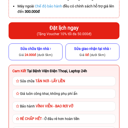
Máy ngoài
Chế độ bảo hành
đều có chính sách hỗ trợ giá lên
đến
300.000đ
Đặt lịch ngay
(Tặng Voucher 10% tối đa 50.000đ)
Sửa chữa tận nhà
Sửa giao nhận tại nhà
Giá
24.000đ
(dưới 5km)
Giá
0đ
(dưới 5km)
Cam Kết
Tại Bệnh Viện Điện Thoại, Laptop 24h
Sửa chữa
TẬN NƠI - LẤY LIỀN
Giá luôn công khai, không phụ phí ẩn
Bảo hành
VĨNH VIỄN - BAO RƠI VỠ
RẺ CHẤP HẾT
- Ở đâu rẻ hơn hoàn tiền