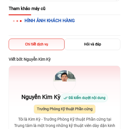
625 - 625A Âu Cơ, Tân Phú, Hồ Chí Minh (Quận Tân Phú cũ)
Tham khảo máy cũ
326 Lê Văn Việt, Tăng Nhơn Phú, Hồ Chí Minh (Q.9 TP. Thủ
HÌNH ẢNH KHÁCH HÀNG
Đức cũ)
256 Võ Văn Ngân, Thủ Đức, Hồ Chí Minh (Bình Thọ, TP. Thủ
Đức Cũ)
Chi tiết dịch vụ
Hỏi và đáp
70 Nguyễn An Ninh, Dĩ An, Hồ Chí Minh (Bình Dương Cũ)
24h Vũng Tàu: 162A Ba Cu, Vũng Tàu, Hồ Chí Minh (TP. Vũng
Viết bởi: Nguyễn Kim Kỳ
Tàu cũ)
198 Hoàng Văn Thụ, Tân Sơn Nhất, Hồ Chí Minh (Tân Bình
cũ)
Nguyễn Kim Kỳ
Đã kiểm duyệt nội dung
Trưởng Phòng Kỹ thuật Phần cứng
Tôi là Kim Kỳ - Trưởng Phòng Kỹ thuật Phần cứng tại
Trung tâm là một trong những kỹ thuật viên dày dặn kinh