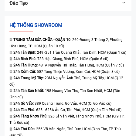
Đào Tạo
HỆ THỐNG SHOWROOM
TRUNG TÂM SỬA CHỮA - QUẬN 10:
260 Đường 3 Tháng 2, Phường
Hòa Hưng, TP. HCM
(Quận 10 cũ)
24h Tân Định:
249 -251 Trần Quang Khải, Tân Định, HCM (Quận 1 cũ)
24h Bình Phú:
733 Hậu Giang, Bình Phú, HCM (Quận 6 cũ)
24h Tân Hưng:
481A Nguyễn Thị Thập, Tân Hưng, HCM (Quận 7 cũ)
24h Xóm Củi:
507 Tùng Thiện Vương, Xóm Củi, HCM (Quận 8 cũ)
24h Trung Mỹ Tây:
23M Nguyễn Ảnh Thủ, Trung Mỹ Tây, HCM (Q.12
cũ)
24h Tân Sơn Nhất:
198 Hoàng Văn Thụ, Tân Sơn Nhất, HCM (Tân
Bình cũ)
24h Gò Vấp:
389 Quang Trung, Gò Vấp, HCM (Q. Gò Vấp cũ)
24h Tân Phú:
625 - 625A Âu Cơ, Tân Phú, HCM (Quận Tân Phú cũ)
24h Tăng Nhơn Phú:
326 Lê Văn Việt, Tăng Nhơn Phú, HCM (Q.9 TP.
Thủ Đức cũ)
24h Thủ Đức:
256 Võ Văn Ngân, Thủ Đức, HCM (Bình Thọ, TP. Thủ
Đức Cũ)