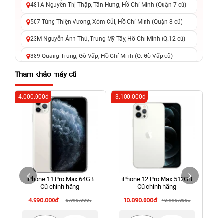
481A Nguyễn Thị Thập, Tân Hưng, Hồ Chí Minh (Quận 7 cũ)
507 Tùng Thiện Vương, Xóm Củi, Hồ Chí Minh (Quận 8 cũ)
23M Nguyễn Ảnh Thủ, Trung Mỹ Tây, Hồ Chí Minh (Q.12 cũ)
389 Quang Trung, Gò Vấp, Hồ Chí Minh (Q. Gò Vấp cũ)
625 - 625A Âu Cơ, Tân Phú, Hồ Chí Minh (Quận Tân Phú cũ)
Tham khảo máy cũ
326 Lê Văn Việt, Tăng Nhơn Phú, Hồ Chí Minh (Q.9 TP. Thủ
-4.000.000đ
-3.100.000đ
-2
Đức cũ)
256 Võ Văn Ngân, Thủ Đức, Hồ Chí Minh (Bình Thọ, TP. Thủ
Đức Cũ)
70 Nguyễn An Ninh, Dĩ An, Hồ Chí Minh (Bình Dương Cũ)
24h Vũng Tàu: 162A Ba Cu, Vũng Tàu, Hồ Chí Minh (TP. Vũng
Tàu cũ)
h
iPhone 11 Pro Max 64GB
iPhone 12 Pro Max 512GB
198 Hoàng Văn Thụ, Tân Sơn Nhất, Hồ Chí Minh (Tân Bình
Cũ chính hãng
Cũ chính hãng
cũ)
4.990.000đ
10.890.000đ
8.990.000đ
13.990.000đ