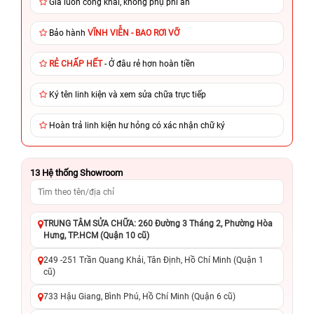
Giá luôn công khai, không phụ phí ẩn
Bảo hành
VĨNH VIỄN - BAO RƠI VỠ
RẺ CHẤP HẾT
- Ở đâu rẻ hơn hoàn tiền
Ký tên linh kiện và xem sửa chữa trực tiếp
Hoàn trả linh kiện hư hỏng có xác nhận chữ ký
13
Hệ thống Showroom
TRUNG TÂM SỬA CHỮA: 260 Đường 3 Tháng 2, Phường Hòa
Hưng, TP.HCM (Quận 10 cũ)
249 -251 Trần Quang Khải, Tân Định, Hồ Chí Minh (Quận 1
cũ)
733 Hậu Giang, Bình Phú, Hồ Chí Minh (Quận 6 cũ)