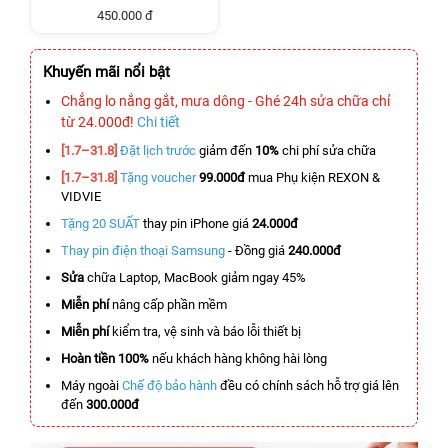
450.000 đ
Khuyến mãi nổi bật
Chẳng lo nắng gắt, mưa dông - Ghé 24h sửa chữa chỉ
từ 24.000đ!
Chi tiết
[1.7–31.8]
Đặt lịch trước
giảm đến
10%
chi phí sửa chữa
[1.7–31.8]
Tặng voucher
99.000đ
mua Phụ kiện REXON &
VIDVIE
Tặng 20 SUẤT
thay pin iPhone giá
24.000đ
Thay pin điện thoại Samsung
- Đồng giá
240.000đ
Sửa
chữa Laptop, MacBook giảm ngay 45%
Miễn phí
nâng cấp phần mềm
Miễn phí
kiểm tra, vệ sinh và báo lỗi thiết bị
Hoàn tiền 100%
nếu khách hàng không hài lòng
Máy ngoài
Chế độ bảo hành
đều có chính sách hỗ trợ giá lên
đến
300.000đ