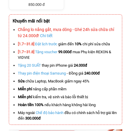
850.000 đ
Khuyến mãi nổi bật
Chẳng lo nắng gắt, mưa dông - Ghé 24h sửa chữa chỉ
từ 24.000đ!
Chi tiết
[1.7–31.8]
Đặt lịch trước
giảm đến
10%
chi phí sửa chữa
[1.7–31.8]
Tặng voucher
99.000đ
mua Phụ kiện REXON &
VIDVIE
Tặng 20 SUẤT
thay pin iPhone giá
24.000đ
Thay pin điện thoại Samsung
- Đồng giá
240.000đ
Sửa
chữa Laptop, MacBook giảm ngay 45%
Miễn phí
nâng cấp phần mềm
Miễn phí
kiểm tra, vệ sinh và báo lỗi thiết bị
Hoàn tiền 100%
nếu khách hàng không hài lòng
Máy ngoài
Chế độ bảo hành
đều có chính sách hỗ trợ giá lên
đến
300.000đ