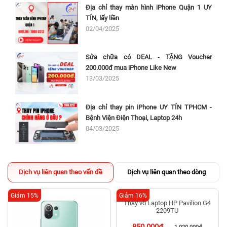
Địa chỉ thay màn hình iPhone Quận 1 UY
TÍN, lấy liền
02/04/2025
Sửa chữa có DEAL - TẶNG Voucher
200.000đ mua iPhone Like New
13/03/2025
Địa chỉ thay pin iPhone UY TÍN TPHCM -
Bệnh Viện Điện Thoại, Laptop 24h
04/03/2025
Dịch vụ liên quan theo vấn đề
Dịch vụ liên quan theo dòng
Giảm 15%
Giảm 16%
Thay vỏ Laptop HP Pavilion G4
2209TU
850.000đ