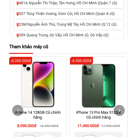
481A Nguyễn Thị Thập, Tân Hưng, Hồ Chí Minh (Quận 7 cũ)
507 Tùng Thiện Vương, Xóm Củi, Hồ Chí Minh (Quận 8 cũ)
23M Nguyễn Ảnh Thủ, Trung Mỹ Tây, Hồ Chí Minh (Q.12 cũ)
389 Quang Trung, Gò Vấp, Hồ Chí Minh (Q. Gò Vấp cũ)
625 - 625A Âu Cơ, Tân Phú, Hồ Chí Minh (Quận Tân Phú cũ)
Tham khảo máy cũ
326 Lê Văn Việt, Tăng Nhơn Phú, Hồ Chí Minh (Q.9 TP. Thủ
-8.300.000đ
-6.500.000đ
-2
Đức cũ)
256 Võ Văn Ngân, Thủ Đức, Hồ Chí Minh (Bình Thọ, TP. Thủ
Đức Cũ)
70 Nguyễn An Ninh, Dĩ An, Hồ Chí Minh (Bình Dương Cũ)
24h Vũng Tàu: 162A Ba Cu, Vũng Tàu, Hồ Chí Minh (TP. Vũng
Tàu cũ)
iPhone 14 128GB Cũ chính
iPhone 13 Pro Max 512GB
198 Hoàng Văn Thụ, Tân Sơn Nhất, Hồ Chí Minh (Tân Bình
hãng
Cũ chính hãng
cũ)
8.090.000đ
11.490.000đ
16.390.000đ
17.990.000đ