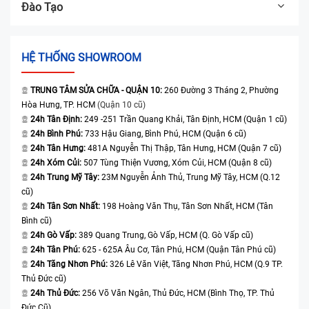
Đào Tạo
HỆ THỐNG SHOWROOM
TRUNG TÂM SỬA CHỮA - QUẬN 10:
260 Đường 3 Tháng 2, Phường
Hòa Hưng, TP. HCM
(Quận 10 cũ)
24h Tân Định:
249 -251 Trần Quang Khải, Tân Định, HCM (Quận 1 cũ)
24h Bình Phú:
733 Hậu Giang, Bình Phú, HCM (Quận 6 cũ)
24h Tân Hưng:
481A Nguyễn Thị Thập, Tân Hưng, HCM (Quận 7 cũ)
24h Xóm Củi:
507 Tùng Thiện Vương, Xóm Củi, HCM (Quận 8 cũ)
24h Trung Mỹ Tây:
23M Nguyễn Ảnh Thủ, Trung Mỹ Tây, HCM (Q.12
cũ)
24h Tân Sơn Nhất:
198 Hoàng Văn Thụ, Tân Sơn Nhất, HCM (Tân
Bình cũ)
24h Gò Vấp:
389 Quang Trung, Gò Vấp, HCM (Q. Gò Vấp cũ)
24h Tân Phú:
625 - 625A Âu Cơ, Tân Phú, HCM (Quận Tân Phú cũ)
24h Tăng Nhơn Phú:
326 Lê Văn Việt, Tăng Nhơn Phú, HCM (Q.9 TP.
Thủ Đức cũ)
24h Thủ Đức:
256 Võ Văn Ngân, Thủ Đức, HCM (Bình Thọ, TP. Thủ
Đức Cũ)