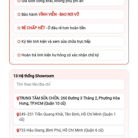
Giá luôn công khai, không phụ phí ẩn
Bảo hành
VĨNH VIỄN - BAO RƠI VỠ
RẺ CHẤP HẾT
- Ở đâu rẻ hơn hoàn tiền
Ký tên linh kiện và xem sửa chữa trực tiếp
Hoàn trả linh kiện hư hỏng có xác nhận chữ ký
13
Hệ thống Showroom
TRUNG TÂM SỬA CHỮA: 260 Đường 3 Tháng 2, Phường Hòa
Hưng, TP.HCM (Quận 10 cũ)
249 -251 Trần Quang Khải, Tân Định, Hồ Chí Minh (Quận 1
cũ)
733 Hậu Giang, Bình Phú, Hồ Chí Minh (Quận 6 cũ)