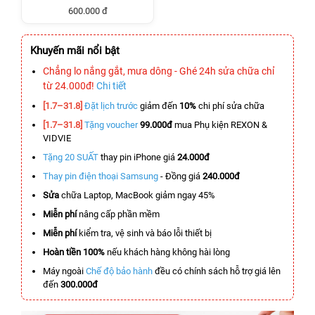
600.000 đ
Khuyến mãi nổi bật
Chẳng lo nắng gắt, mưa dông - Ghé 24h sửa chữa chỉ
từ 24.000đ!
Chi tiết
[1.7–31.8]
Đặt lịch trước
giảm đến
10%
chi phí sửa chữa
[1.7–31.8]
Tặng voucher
99.000đ
mua Phụ kiện REXON &
VIDVIE
Tặng 20 SUẤT
thay pin iPhone giá
24.000đ
Thay pin điện thoại Samsung
- Đồng giá
240.000đ
Sửa
chữa Laptop, MacBook giảm ngay 45%
Miễn phí
nâng cấp phần mềm
Miễn phí
kiểm tra, vệ sinh và báo lỗi thiết bị
Hoàn tiền 100%
nếu khách hàng không hài lòng
Máy ngoài
Chế độ bảo hành
đều có chính sách hỗ trợ giá lên
đến
300.000đ