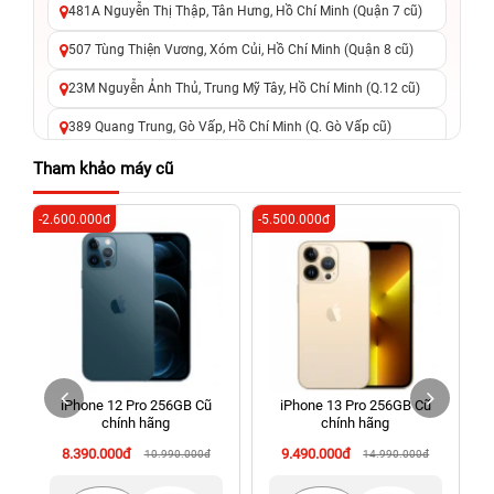
481A Nguyễn Thị Thập, Tân Hưng, Hồ Chí Minh (Quận 7 cũ)
507 Tùng Thiện Vương, Xóm Củi, Hồ Chí Minh (Quận 8 cũ)
23M Nguyễn Ảnh Thủ, Trung Mỹ Tây, Hồ Chí Minh (Q.12 cũ)
389 Quang Trung, Gò Vấp, Hồ Chí Minh (Q. Gò Vấp cũ)
625 - 625A Âu Cơ, Tân Phú, Hồ Chí Minh (Quận Tân Phú cũ)
Tham khảo máy cũ
326 Lê Văn Việt, Tăng Nhơn Phú, Hồ Chí Minh (Q.9 TP. Thủ
-2.600.000đ
-5.500.000đ
-6
Đức cũ)
256 Võ Văn Ngân, Thủ Đức, Hồ Chí Minh (Bình Thọ, TP. Thủ
Đức Cũ)
70 Nguyễn An Ninh, Dĩ An, Hồ Chí Minh (Bình Dương Cũ)
24h Vũng Tàu: 162A Ba Cu, Vũng Tàu, Hồ Chí Minh (TP. Vũng
Tàu cũ)
iPhone 12 Pro 256GB Cũ
iPhone 13 Pro 256GB Cũ
198 Hoàng Văn Thụ, Tân Sơn Nhất, Hồ Chí Minh (Tân Bình
chính hãng
chính hãng
cũ)
8.390.000đ
9.490.000đ
10.990.000đ
14.990.000đ