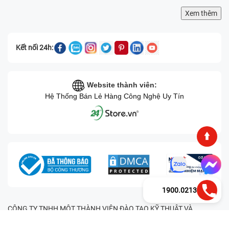
Xem thêm
Kết nối 24h:
Website thành viên:
Hệ Thống Bán Lẻ Hàng Công Nghệ Uy Tín
1900.0213
CÔNG TY TNHH MỘT THÀNH VIÊN ĐÀO TẠO KỸ THUẬT VÀ
THƯƠNG MẠI HAI BỐN GIỜ Mã số thuế: 0305245702 Địa chỉ:
122/12G Tạ uyên, Phường 4, Quận 11, Thành phố Hồ Chí Minh, Việt