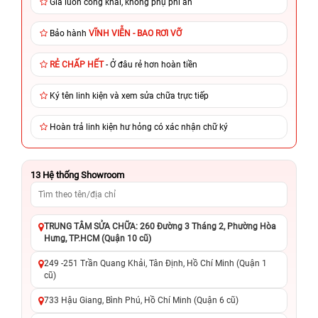
Giá luôn công khai, không phụ phí ẩn
Bảo hành
VĨNH VIỄN - BAO RƠI VỠ
RẺ CHẤP HẾT
- Ở đâu rẻ hơn hoàn tiền
Ký tên linh kiện và xem sửa chữa trực tiếp
Hoàn trả linh kiện hư hỏng có xác nhận chữ ký
13
Hệ thống Showroom
TRUNG TÂM SỬA CHỮA: 260 Đường 3 Tháng 2, Phường Hòa
Hưng, TP.HCM (Quận 10 cũ)
249 -251 Trần Quang Khải, Tân Định, Hồ Chí Minh (Quận 1
cũ)
733 Hậu Giang, Bình Phú, Hồ Chí Minh (Quận 6 cũ)