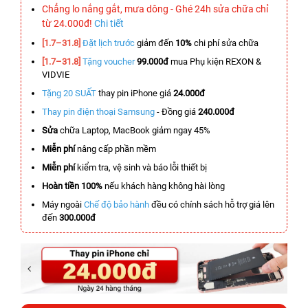
Chẳng lo nắng gắt, mưa dông - Ghé 24h sửa chữa chỉ
từ 24.000đ!
Chi tiết
[1.7–31.8]
Đặt lịch trước
giảm đến
10%
chi phí sửa chữa
[1.7–31.8]
Tặng voucher
99.000đ
mua Phụ kiện REXON &
VIDVIE
Tặng 20 SUẤT
thay pin iPhone giá
24.000đ
Thay pin điện thoại Samsung
- Đồng giá
240.000đ
Sửa
chữa Laptop, MacBook giảm ngay 45%
Miễn phí
nâng cấp phần mềm
Miễn phí
kiểm tra, vệ sinh và báo lỗi thiết bị
Hoàn tiền 100%
nếu khách hàng không hài lòng
Máy ngoài
Chế độ bảo hành
đều có chính sách hỗ trợ giá lên
đến
300.000đ