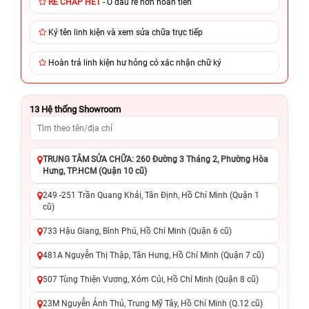
RẺ CHẤP HẾT
- Ở đâu rẻ hơn hoàn tiền
Ký tên linh kiện và xem sửa chữa trực tiếp
Hoàn trả linh kiện hư hỏng có xác nhận chữ ký
13
Hệ thống Showroom
TRUNG TÂM SỬA CHỮA: 260 Đường 3 Tháng 2, Phường Hòa
Hưng, TP.HCM (Quận 10 cũ)
249 -251 Trần Quang Khải, Tân Định, Hồ Chí Minh (Quận 1
cũ)
733 Hậu Giang, Bình Phú, Hồ Chí Minh (Quận 6 cũ)
481A Nguyễn Thị Thập, Tân Hưng, Hồ Chí Minh (Quận 7 cũ)
507 Tùng Thiện Vương, Xóm Củi, Hồ Chí Minh (Quận 8 cũ)
23M Nguyễn Ảnh Thủ, Trung Mỹ Tây, Hồ Chí Minh (Q.12 cũ)