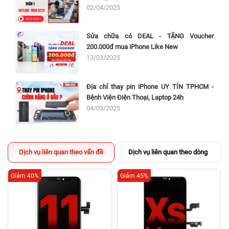
Màn hình bị chảy mực, xuất hiện nhiều điểm chết.
02/04/2025
Màn hình điện thoại của bạn có nhiều vết sọc, nhòe hoặc bị nhiễu
màu.
Sửa chữa có DEAL - TẶNG Voucher
200.000đ mua iPhone Like New
13/03/2025
Địa chỉ thay pin iPhone UY TÍN TPHCM -
Bệnh Viện Điện Thoại, Laptop 24h
04/03/2025
Dịch vụ liên quan theo vấn đề
Dịch vụ liên quan theo dòng
Nguyên nhân khiến iPhone 6s bị hư màn hình?
Giảm 40%
Giảm 45%
Trong quá trình sử dụng sẽ không tránh khỏi những lần bất cẩn khiến
màn hình iPhone 6s bị hư màn hình và bạn có thể tham khảo một số
nguyên nhân thường gặp dưới đây:
iPhone 6s bị rơi rớt va đập làm cho màn hình bị hư hỏng.