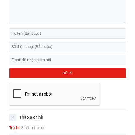
hiện. Đặc biệt, bạn có thể thử nghiệm một số điểm chết.
Màn hình bị chảy mực, khiến hình ảnh bị nhoè hoặc không thấy
đầy đủ thông tin hình ảnh.
Thay màn hình iPhone 6s khi xuất hiện các sọc màn hình. Một số
sọc dọc hoặc sọc ngang khiến chất lượng hình ảnh giảm sút.
Sửa không cảm biến xoay iPhone 12 Pro
hiệu quả và chất
lượng tại HCM
Xem thêm: Tìm
cửa hàng thay màn hình iPhone chính
hãng
với chất lượng đảm bảo.
Nếu bạn cần thêm tư vấn các vấn đề liên quan đến
thay màn hình
điện thoại
hoặc linh kiện điện tử laptop có thể liên hệ với Bệnh Viện
Điện Thoại, Laptop 24h . Chúng tôi sẵn sàng hỗ trợ và tư vấn qua
hotline: 1900.0213
Thào a chinh
Trả lời
3 năm trước