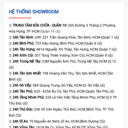
iPhone 6s của bạn mặt kính bị vỡ, trầy xước nhưng cảm ứng vẫn
mượt, để tiết kiệm chi phí thì bạn chỉ cần thay hoặc ép kính iPhone
HỆ THỐNG SHOWROOM
6s thôi nhé!
TRUNG TÂM SỬA CHỮA - QUẬN 10:
260 Đường 3 Tháng 2, Phường
Địa chỉ thay màn IP 6s uy tín tại TPHCM
Hòa Hưng, TP. HCM
(Quận 10 cũ)
24h Tân Định:
249 -251 Trần Quang Khải, Tân Định, HCM (Quận 1 cũ)
Nếu bạn cần tìm một đơn vị uy tín để thay màn hình cho iPhone 6s
24h Bình Phú:
733 Hậu Giang, Bình Phú, HCM (Quận 6 cũ)
của mình thì hãy đến ngay với chúng tôi - Bệnh Viện Điện Thoại,
Laptop 24h - đơn vị với hơn 15 năm kinh nghiệm trong lĩnh vực
dịch
24h Tân Hưng:
481A Nguyễn Thị Thập, Tân Hưng, HCM (Quận 7 cũ)
vụ sửa điện thoại
, laptop, máy tính bảng, macbook,...
24h Xóm Củi:
507 Tùng Thiện Vương, Xóm Củi, HCM (Quận 8 cũ)
24h Trung Mỹ Tây:
23M Nguyễn Ảnh Thủ, Trung Mỹ Tây, HCM (Q.12
Khi đến với Bệnh Viện Điện Thoại, Laptop 24h bạn sẽ được:
cũ)
Đội ngũ chuyên viên kĩ thuật viên nhiều năm kinh nghiệm, trung
24h Tân Sơn Nhất:
198 Hoàng Văn Thụ, Tân Sơn Nhất, HCM (Tân
thực tư vấn, trực tiếp sửa chữa.
Bình cũ)
Linh kiện hoàn toàn chính hãng, khách hàng có thể kiểm tra trước
24h Gò Vấp:
389 Quang Trung, Gò Vấp, HCM (Q. Gò Vấp cũ)
khi thay cho điện thoại của mình.
24h Tân Phú:
625 - 625A Âu Cơ, Tân Phú, HCM (Quận Tân Phú cũ)
Chính sách giá cạnh tranh nhất tại TPHCM.
24h Tăng Nhơn Phú:
326 Lê Văn Việt, Tăng Nhơn Phú, HCM (Q.9 TP.
Bảo hành lên đến 12 tháng với dịch vụ thay màn hình iPhone 6s.
Thủ Đức cũ)
Hỗ trợ 1 đổi 1 trong vòng 7 ngày, hoàn tiền 100% nếu không hài
24h Thủ Đức:
256 Võ Văn Ngân, Thủ Đức, HCM (Bình Thọ, TP. Thủ
lòng với tất cả dịch vụ
sửa chữa iPhone
.
Đức Cũ)
Khách hàng có thể quan sát trực tiếp quá trình sửa chữa tránh
24h Dĩ An:
70 Nguyễn An Ninh, Dĩ An, HCM (Bình Dương Cũ)
tình trạng bị luộc đồ.
24h Vũng Tàu:
162A Ba Cu, Vũng Tàu, HCM (TP. Vũng Tàu cũ)