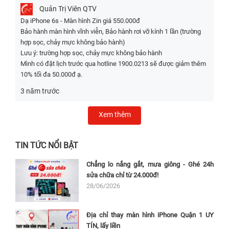
Quản Trị Viên
QTV
Dạ iPhone 6s - Màn hình Zin giá 550.000đ
Bảo hành màn hình vĩnh viễn, Bảo hành rơi vỡ kính 1 lần (trường
hợp sọc, chảy mực không bảo hành)
Lưu ý: trường hợp sọc, chảy mực không bảo hành
Mình có đặt lịch trước qua hotline 1900.0213 sẽ được giảm thêm
10% tối đa 50.000đ ạ.
3 năm trước
Xem thêm
Khi nào cần phải thay màn iPhone 6s?
TIN TỨC NỔI BẬT
Màn hình là một bộ phận không thể thiếu của chiếc điện thoại và thay
Chẳng lo nắng gắt, mưa giông - Ghé 24h
mới là phương án cuối cùng và dưới đây Bệnh Viện Điện Thoại,
sửa chữa chỉ từ 24.000đ!
Laptop 24h sẽ liệt kê một số dấu hiệu bắt buộc bạn phải thay mới
28/06/2026
màn hình cho iPhone 6s:
Màn hình bị vỡ nát, cảm ứng không hoạt động được.
Địa chỉ thay màn hình iPhone Quận 1 UY
Màn hình iPhone 6s bị liệt cảm ứng, đây được xem là dấu hiệu dễ
TÍN, lấy liền
nhận biết nhất.