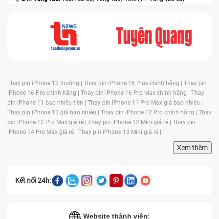
Thay màn hình iP 6s siêu tốc chỉ mất khoảng 15 - 30 phút là chiếc
điện thoại của bạn sẽ như mới.
Nhiều chương trình khuyến mãi cực hấp dẫn.
Thay pin iPhone 13 thường |
Thay pin iPhone 16 Plus chính hãng |
Thay pin
iPhone 16 Pro chính hãng |
Thay pin iPhone 16 Pro Max chính hãng |
Thay
pin iPhone 11 bao nhiêu tiền |
Thay pin iPhone 11 Pro Max giá bao nhiêu |
Thay pin iPhone 12 giá bao nhiêu |
Thay pin iPhone 12 Pro chính hãng |
Thay
pin iPhone 12 Pro Max giá rẻ |
Thay pin iPhone 12 Mini giá rẻ |
Thay pin
iPhone 14 Pro Max giá rẻ |
Thay pin iPhone 13 Mini giá rẻ |
Xem thêm
Kết nối 24h:
Quy trình thay màn hình iP 6s chuyên nghiệp tại
Bệnh Viện Điện Thoại, Laptop 24h
Website thành viên: