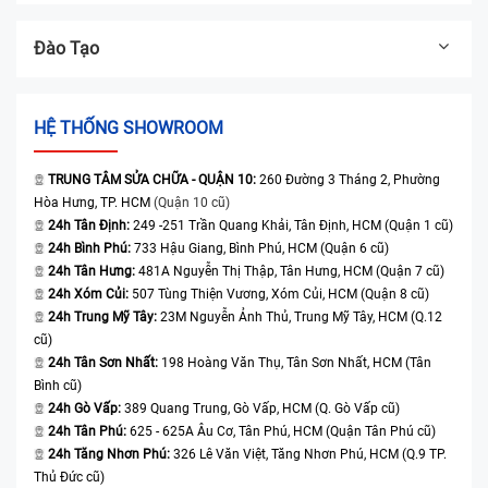
Đào Tạo
HỆ THỐNG SHOWROOM
TRUNG TÂM SỬA CHỮA - QUẬN 10:
260 Đường 3 Tháng 2, Phường
Hòa Hưng, TP. HCM
(Quận 10 cũ)
24h Tân Định:
249 -251 Trần Quang Khải, Tân Định, HCM (Quận 1 cũ)
24h Bình Phú:
733 Hậu Giang, Bình Phú, HCM (Quận 6 cũ)
24h Tân Hưng:
481A Nguyễn Thị Thập, Tân Hưng, HCM (Quận 7 cũ)
24h Xóm Củi:
507 Tùng Thiện Vương, Xóm Củi, HCM (Quận 8 cũ)
24h Trung Mỹ Tây:
23M Nguyễn Ảnh Thủ, Trung Mỹ Tây, HCM (Q.12
cũ)
24h Tân Sơn Nhất:
198 Hoàng Văn Thụ, Tân Sơn Nhất, HCM (Tân
Bình cũ)
24h Gò Vấp:
389 Quang Trung, Gò Vấp, HCM (Q. Gò Vấp cũ)
24h Tân Phú:
625 - 625A Âu Cơ, Tân Phú, HCM (Quận Tân Phú cũ)
24h Tăng Nhơn Phú:
326 Lê Văn Việt, Tăng Nhơn Phú, HCM (Q.9 TP.
Thủ Đức cũ)