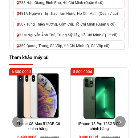
733 Hậu Giang, Bình Phú, Hồ Chí Minh (Quận 6 cũ)
481A Nguyễn Thị Thập, Tân Hưng, Hồ Chí Minh (Quận 7 cũ)
507 Tùng Thiện Vương, Xóm Củi, Hồ Chí Minh (Quận 8 cũ)
23M Nguyễn Ảnh Thủ, Trung Mỹ Tây, Hồ Chí Minh (Q.12 cũ)
389 Quang Trung, Gò Vấp, Hồ Chí Minh (Q. Gò Vấp cũ)
625 - 625A Âu Cơ, Tân Phú, Hồ Chí Minh (Quận Tân Phú cũ)
Tham khảo máy cũ
326 Lê Văn Việt, Tăng Nhơn Phú, Hồ Chí Minh (Q.9 TP. Thủ
-6.800.000đ
-5.500.000đ
-6
Đức cũ)
256 Võ Văn Ngân, Thủ Đức, Hồ Chí Minh (Bình Thọ, TP. Thủ
Đức Cũ)
70 Nguyễn An Ninh, Dĩ An, Hồ Chí Minh (Bình Dương Cũ)
24h Vũng Tàu: 162A Ba Cu, Vũng Tàu, Hồ Chí Minh (TP. Vũng
Tàu cũ)
iPhone XS Max 512GB Cũ
iPhone 13 Pro 128GB Cũ
198 Hoàng Văn Thụ, Tân Sơn Nhất, Hồ Chí Minh (Tân Bình
chính hãng
chính hãng
cũ)
6.490.000đ
8.490.000đ
13.290.000đ
13.990.000đ