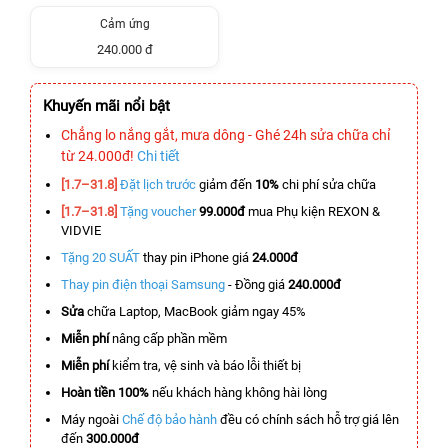
Cảm ứng
240.000 đ
Khuyến mãi nổi bật
Chẳng lo nắng gắt, mưa dông - Ghé 24h sửa chữa chỉ
từ 24.000đ!
Chi tiết
[1.7–31.8]
Đặt lịch trước
giảm đến
10%
chi phí sửa chữa
[1.7–31.8]
Tặng voucher
99.000đ
mua Phụ kiện REXON &
VIDVIE
Tặng 20 SUẤT
thay pin iPhone giá
24.000đ
Thay pin điện thoại Samsung
- Đồng giá
240.000đ
Sửa
chữa Laptop, MacBook giảm ngay 45%
Miễn phí
nâng cấp phần mềm
Miễn phí
kiểm tra, vệ sinh và báo lỗi thiết bị
Hoàn tiền 100%
nếu khách hàng không hài lòng
Máy ngoài
Chế độ bảo hành
đều có chính sách hỗ trợ giá lên
đến
300.000đ