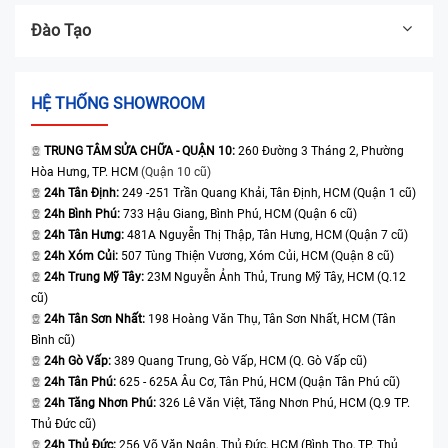
Đào Tạo
HỆ THỐNG SHOWROOM
TRUNG TÂM SỬA CHỮA - QUẬN 10:
260 Đường 3 Tháng 2, Phường
Hòa Hưng, TP. HCM
(Quận 10 cũ)
24h Tân Định:
249 -251 Trần Quang Khải, Tân Định, HCM (Quận 1 cũ)
24h Bình Phú:
733 Hậu Giang, Bình Phú, HCM (Quận 6 cũ)
24h Tân Hưng:
481A Nguyễn Thị Thập, Tân Hưng, HCM (Quận 7 cũ)
24h Xóm Củi:
507 Tùng Thiện Vương, Xóm Củi, HCM (Quận 8 cũ)
24h Trung Mỹ Tây:
23M Nguyễn Ảnh Thủ, Trung Mỹ Tây, HCM (Q.12
cũ)
24h Tân Sơn Nhất:
198 Hoàng Văn Thụ, Tân Sơn Nhất, HCM (Tân
Bình cũ)
24h Gò Vấp:
389 Quang Trung, Gò Vấp, HCM (Q. Gò Vấp cũ)
24h Tân Phú:
625 - 625A Âu Cơ, Tân Phú, HCM (Quận Tân Phú cũ)
24h Tăng Nhơn Phú:
326 Lê Văn Việt, Tăng Nhơn Phú, HCM (Q.9 TP.
Thủ Đức cũ)
24h Thủ Đức:
256 Võ Văn Ngân, Thủ Đức, HCM (Bình Thọ, TP. Thủ