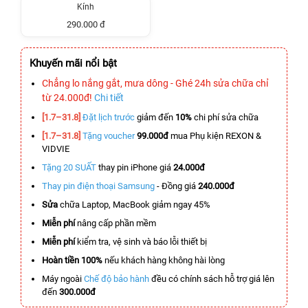
Kính
290.000 đ
Khuyến mãi nổi bật
Chẳng lo nắng gắt, mưa dông - Ghé 24h sửa chữa chỉ
từ 24.000đ!
Chi tiết
[1.7–31.8]
Đặt lịch trước
giảm đến
10%
chi phí sửa chữa
[1.7–31.8]
Tặng voucher
99.000đ
mua Phụ kiện REXON &
VIDVIE
Tặng 20 SUẤT
thay pin iPhone giá
24.000đ
Thay pin điện thoại Samsung
- Đồng giá
240.000đ
Sửa
chữa Laptop, MacBook giảm ngay 45%
Miễn phí
nâng cấp phần mềm
Miễn phí
kiểm tra, vệ sinh và báo lỗi thiết bị
Hoàn tiền 100%
nếu khách hàng không hài lòng
Máy ngoài
Chế độ bảo hành
đều có chính sách hỗ trợ giá lên
đến
300.000đ