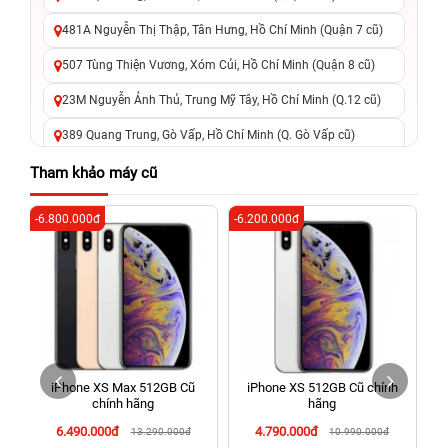
481A Nguyễn Thị Thập, Tân Hưng, Hồ Chí Minh (Quận 7 cũ)
507 Tùng Thiện Vương, Xóm Củi, Hồ Chí Minh (Quận 8 cũ)
23M Nguyễn Ảnh Thủ, Trung Mỹ Tây, Hồ Chí Minh (Q.12 cũ)
389 Quang Trung, Gò Vấp, Hồ Chí Minh (Q. Gò Vấp cũ)
625 - 625A Âu Cơ, Tân Phú, Hồ Chí Minh (Quận Tân Phú cũ)
Tham khảo máy cũ
326 Lê Văn Việt, Tăng Nhơn Phú, Hồ Chí Minh (Q.9 TP. Thủ
-6.800.000đ
-6.200.000đ
-4
Đức cũ)
256 Võ Văn Ngân, Thủ Đức, Hồ Chí Minh (Bình Thọ, TP. Thủ
Đức Cũ)
70 Nguyễn An Ninh, Dĩ An, Hồ Chí Minh (Bình Dương Cũ)
24h Vũng Tàu: 162A Ba Cu, Vũng Tàu, Hồ Chí Minh (TP. Vũng
Tàu cũ)
iPhone XS Max 512GB Cũ
iPhone XS 512GB Cũ chính
198 Hoàng Văn Thụ, Tân Sơn Nhất, Hồ Chí Minh (Tân Bình
chính hãng
hãng
cũ)
6.490.000đ
4.790.000đ
13.290.000đ
10.990.000đ