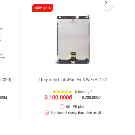
Giảm 16 %
Giảm
 (2020)
Thay màn hình iPad Air 3 WiFi A2152
0 đánh giá
3.100.000đ
000đ
3.700.000đ
60 - 90 phút
Bảo hành 6 tháng, Bảo hành rơi vỡ