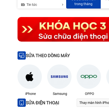
350.000đ
MacBook - 45%
trong tháng
Tin tức
SỬA THEO DÒNG MÁY
iPhone
Samsung
OPPO
SỬA ĐIỆN THOẠI
Thay màn hình iPh