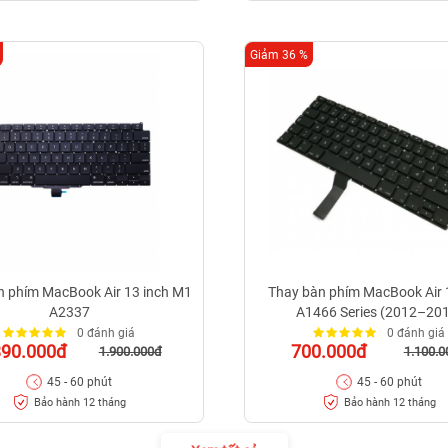
Giảm 36 %
n phím MacBook Air 13 inch M1
Thay bàn phím MacBook Air 
A2337
A1466 Series (2012–20
0 đánh giá
0 đánh giá
390.000đ
700.000đ
1.900.000đ
1.100.0
45 - 60 phút
45 - 60 phút
Bảo hành 12 tháng
Bảo hành 12 tháng