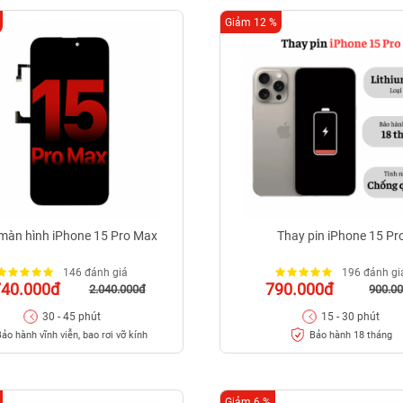
Giảm 12 %
màn hình iPhone 15 Pro Max
Thay pin iPhone 15 Pr
146 đánh giá
196 đánh gi
740.000đ
790.000đ
2.040.000đ
900.0
30 - 45 phút
15 - 30 phút
ảo hành vĩnh viễn, bao rơi vỡ kính
Bảo hành 18 tháng
Giảm 6 %