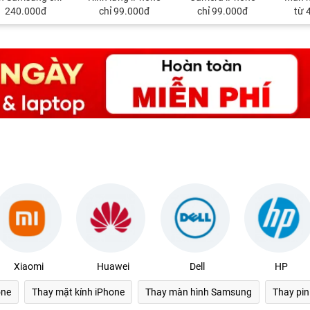
240.000đ
chỉ 99.000đ
chỉ 99.000đ
từ 
Xiaomi
Huawei
Dell
HP
one
Thay mặt kính iPhone
Thay màn hình Samsung
Thay pi