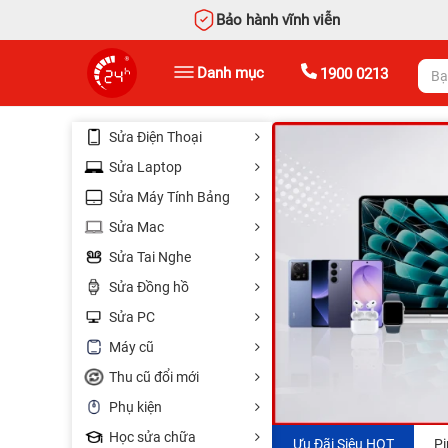
Bảo hành vĩnh viễn
Danh mục
1900 0213
Sửa Điện Thoại
Sửa Laptop
Sửa Máy Tính Bảng
Sửa Mac
Sửa Tai Nghe
Sửa Đồng hồ
Sửa PC
Máy cũ
Thu cũ đổi mới
Phụ kiện
Học sửa chữa
Thay RAM chỉ
Bàn phím
Ưu Đãi Siêu HOT
Pi