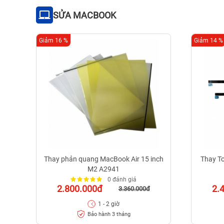
SỬA MACBOOK
Giảm 16 %
Giảm 14 %
Thay phản quang MacBook Air 15 inch
Thay T
M2 A2941
0 đánh giá
2.800.000đ
2.
3.360.000đ
1 - 2 giờ
Bảo hành 3 tháng