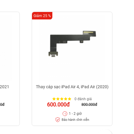
Giảm 25 %
Giảm
 2021
Thay cáp sạc iPad Air 4, iPad Air (2020)
0 đánh giá
600.000đ
00đ
800.000đ
1 - 2 giờ
Bảo hành vĩnh viễn