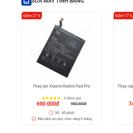
SỬA MÁY TÍNH BẢNG
Giảm 27 %
Giảm 17 %
Thay pin Xiaomi Redmi Pad Pro
Thay cáp
0 đánh giá
690.000đ
7
950.000đ
30 - 45 phút
Bảo hành pin phù, chức năng 6 tháng