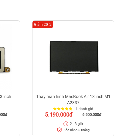
Giảm 20 %
Giảm
3 inch
Thay màn hình MacBook Air 13 inch M1
A2337
1 đánh giá
5.190.000đ
000đ
6.500.000đ
2 - 3 giờ
Bảo hành 6 tháng