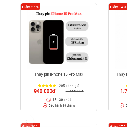
Giảm 27 %
Giảm 14 %
Thay pin iPhone 15 Pro Max
Thay 
205 đánh giá
940.000đ
1.
1.300.000đ
15 - 30 phút
Bảo hành 18 tháng
B
Giảm 20 %
Giảm 37 %