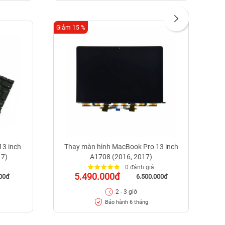
Giảm 15 %
Giảm
13 inch
Thay màn hình MacBook Pro 13 inch
T
17)
A1708 (2016, 2017)
0 đánh giá
5.490.000đ
00đ
6.500.000đ
2 - 3 giờ
Bảo hành 6 tháng