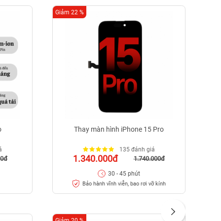
Giảm 22 %
Giảm
o
Thay màn hình iPhone 15 Pro
á
135 đánh giá
1.340.000đ
00đ
1.740.000đ
30 - 45 phút
Bảo hành vĩnh viễn, bao rơi vỡ kính
Giảm 20 %
Giảm