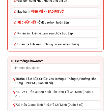
Giá luôn công khai, không phụ phí ẩn
Bảo hành
VĨNH VIỄN - BAO RƠI VỠ
RẺ CHẤP HẾT
- Ở đâu rẻ hơn hoàn tiền
Ký tên linh kiện và xem sửa chữa trực tiếp
Hoàn trả linh kiện hư hỏng có xác nhận chữ ký
13
Hệ thống Showroom
TRUNG TÂM SỬA CHỮA: 260 Đường 3 Tháng 2, Phường Hòa
Hưng, TP.HCM (Quận 10 cũ)
249 -251 Trần Quang Khải, Tân Định, Hồ Chí Minh (Quận 1
cũ)
733 Hậu Giang, Bình Phú, Hồ Chí Minh (Quận 6 cũ)