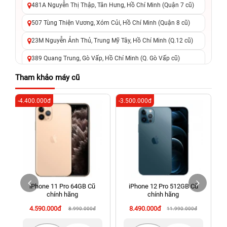
481A Nguyễn Thị Thập, Tân Hưng, Hồ Chí Minh (Quận 7 cũ)
507 Tùng Thiện Vương, Xóm Củi, Hồ Chí Minh (Quận 8 cũ)
23M Nguyễn Ảnh Thủ, Trung Mỹ Tây, Hồ Chí Minh (Q.12 cũ)
389 Quang Trung, Gò Vấp, Hồ Chí Minh (Q. Gò Vấp cũ)
625 - 625A Âu Cơ, Tân Phú, Hồ Chí Minh (Quận Tân Phú cũ)
Tham khảo máy cũ
326 Lê Văn Việt, Tăng Nhơn Phú, Hồ Chí Minh (Q.9 TP. Thủ
-4.400.000đ
-3.500.000đ
-6
Đức cũ)
256 Võ Văn Ngân, Thủ Đức, Hồ Chí Minh (Bình Thọ, TP. Thủ
Đức Cũ)
70 Nguyễn An Ninh, Dĩ An, Hồ Chí Minh (Bình Dương Cũ)
24h Vũng Tàu: 162A Ba Cu, Vũng Tàu, Hồ Chí Minh (TP. Vũng
Tàu cũ)
iPhone 11 Pro 64GB Cũ
iPhone 12 Pro 512GB Cũ
198 Hoàng Văn Thụ, Tân Sơn Nhất, Hồ Chí Minh (Tân Bình
chính hãng
chính hãng
cũ)
4.590.000đ
8.490.000đ
8.990.000đ
11.990.000đ