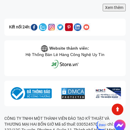
Xem thêm
Kết nối 24h:
Website thành viên:
Hệ Thống Bán Lẻ Hàng Công Nghệ Uy Tín
CÔNG TY TNHH MỘT THÀNH VIÊN ĐÀO TẠO KỸ THUẬT VÀ
THƯƠNG MẠI HAI BỐN GIỜ Mã số thuế: 0305245702 Địa chỉ:
122/12G Tạ uyên, Phường 4, Quận 11, Thành phố Hồ Chí Minh, Việt