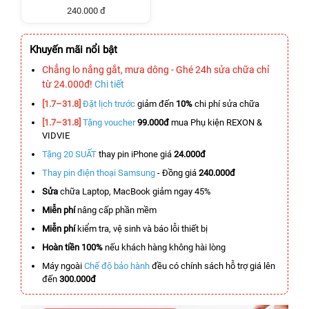
240.000 đ
Khuyến mãi nổi bật
Chẳng lo nắng gắt, mưa dông - Ghé 24h sửa chữa chỉ
từ 24.000đ!
Chi tiết
[1.7–31.8]
Đặt lịch trước
giảm đến
10%
chi phí sửa chữa
[1.7–31.8]
Tặng voucher
99.000đ
mua Phụ kiện REXON &
VIDVIE
Tặng 20 SUẤT
thay pin iPhone giá
24.000đ
Thay pin điện thoại Samsung
- Đồng giá
240.000đ
Sửa
chữa Laptop, MacBook giảm ngay 45%
Miễn phí
nâng cấp phần mềm
Miễn phí
kiểm tra, vệ sinh và báo lỗi thiết bị
Hoàn tiền 100%
nếu khách hàng không hài lòng
Máy ngoài
Chế độ bảo hành
đều có chính sách hỗ trợ giá lên
đến
300.000đ