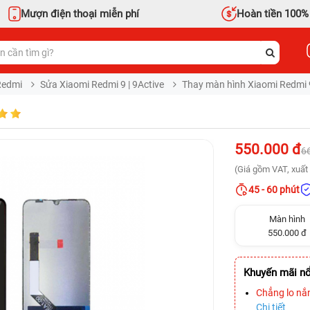
Mượn điện thoại miễn phí
Hoàn tiền 100%
Redmi
Sửa Xiaomi Redmi 9 | 9Active
Thay màn hình Xiaomi Redmi 9
550.000 đ
6
(Giá gồm VAT, xuất 
45 - 60 phút
Màn hình
550.000 đ
Khuyến mãi nổ
Chẳng lo nắ
Chi tiết