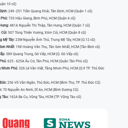
uận 10 cũ)
Định:
249 -251 Trần Quang Khải, Tân Định, HCM (Quận 1 cũ)
 Phú:
733 Hậu Giang, Bình Phú, HCM (Quận 6 cũ)
 Hưng:
481A Nguyễn Thị Thập, Tân Hưng, HCM (Quận 7 cũ)
 Củi:
507 Tùng Thiện Vương, Xóm Củi, HCM (Quận 8 cũ)
g Mỹ Tây:
23M Nguyễn Ảnh Thủ, Trung Mỹ Tây, HCM (Q.12 cũ)
Sơn Nhất:
198 Hoàng Văn Thụ, Tân Sơn Nhất, HCM (Tân Bình cũ)
Vấp:
389 Quang Trung, Gò Vấp, HCM (Q. Gò Vấp cũ)
 Phú:
625 - 625A Âu Cơ, Tân Phú, HCM (Quận Tân Phú cũ)
g Nhơn Phú:
326 Lê Văn Việt, Tăng Nhơn Phú, HCM (Q.9 TP. Thủ Đức
 Đức:
256 Võ Văn Ngân, Thủ Đức, HCM (Bình Thọ, TP. Thủ Đức Cũ)
n:
70 Nguyễn An Ninh, Dĩ An, HCM (Bình Dương Cũ)
g Tàu:
162A Ba Cu, Vũng Tàu, HCM (TP. Vũng Tàu cũ)