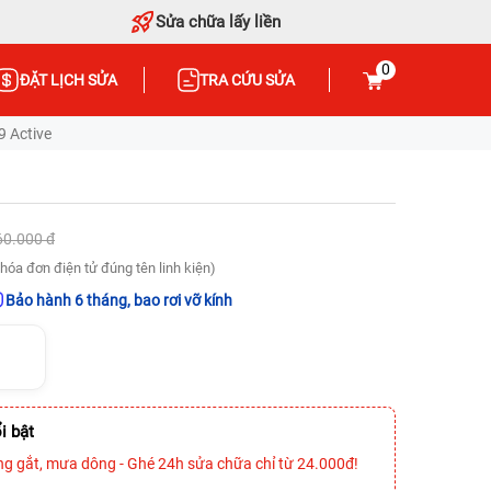
Sửa chữa lấy liền
0
ĐẶT LỊCH SỬA
TRA CỨU SỬA
 Active
60.000 đ
hóa đơn điện tử đúng tên linh kiện)
Bảo hành 6 tháng, bao rơi vỡ kính
i bật
ng gắt, mưa dông - Ghé 24h sửa chữa chỉ từ 24.000đ!