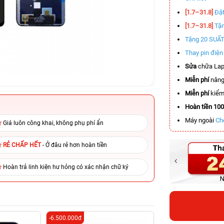
[1.7–31.8]
Đặt
[1.7–31.8]
Tặn
Tặng 20 SUẤ
Thay pin điệ
Sửa
chữa Lap
Miễn phí
nâng
Miễn phí
kiểm 
Hoàn tiền 10
Máy ngoài
Ch
Giá luôn công khai, không phụ phí ẩn
RẺ CHẤP HẾT
- Ở đâu rẻ hơn hoàn tiền
Hoàn trả linh kiện hư hỏng có xác nhận chữ ký
-6.500.000đ
-6.500.000đ