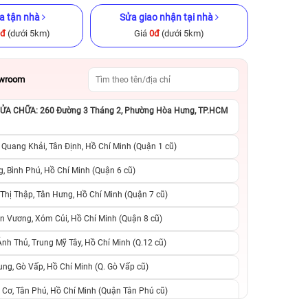
a tận nhà
Sửa giao nhận tại nhà
0đ
(dưới 5km)
Giá
0đ
(dưới 5km)
owroom
A CHỮA: 260 Đường 3 Tháng 2, Phường Hòa Hưng, TP.HCM
GB Cũ chính
iPhone 12 128GB Cũ chính hãng
iPhone 11 128GB C
 Quang Khải, Tân Định, Hồ Chí Minh (Quận 1 cũ)
.990.000đ
6.390.000đ
8.990.000đ
4.590.000đ
7
, Bình Phú, Hồ Chí Minh (Quận 6 cũ)
hị Thập, Tân Hưng, Hồ Chí Minh (Quận 7 cũ)
suất, 0 phí
0 trả trước, 0 lãi suất, 0 phí
0 trả trước, 0 lãi
n Vương, Xóm Củi, Hồ Chí Minh (Quận 8 cũ)
người thân
chuyển đổi, 0 gọi người thân
chuyển đổi, 0 gọi
h Thủ, Trung Mỹ Tây, Hồ Chí Minh (Q.12 cũ)
ng, Gò Vấp, Hồ Chí Minh (Q. Gò Vấp cũ)
 Cơ, Tân Phú, Hồ Chí Minh (Quận Tân Phú cũ)