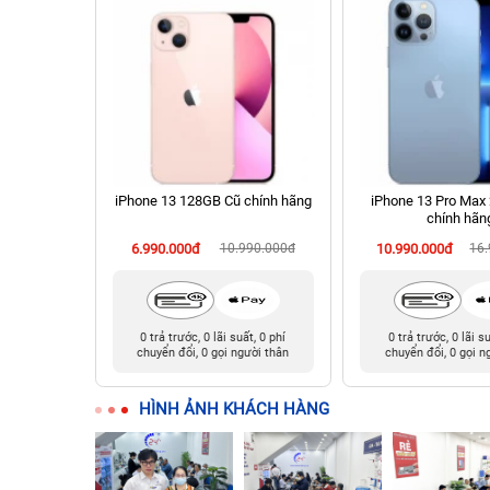
 256GB Cũ
iPhone 13 128GB Cũ chính hãng
iPhone 13 Pro Max
chính hãn
90.000đ
6.990.000đ
10.990.000đ
10.990.000đ
16
t, 0 phí
0 trả trước, 0 lãi suất, 0 phí
0 trả trước, 0 lãi s
ười thân
chuyển đổi, 0 gọi người thân
chuyển đổi, 0 gọi n
HÌNH ẢNH KHÁCH HÀNG