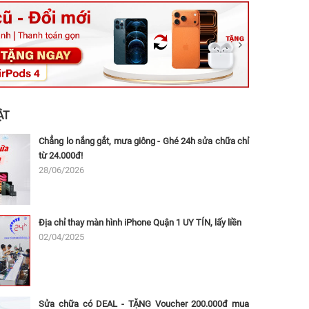
ệt, Tăng Nhơn Phú, Hồ Chí Minh (Q.9 TP. Thủ Đức cũ)
ân, Thủ Đức, Hồ Chí Minh (Bình Thọ, TP. Thủ Đức Cũ)
Ninh, Dĩ An, Hồ Chí Minh (Bình Dương Cũ)
 162A Ba Cu, Vũng Tàu, Hồ Chí Minh (TP. Vũng Tàu cũ)
 Thụ, Tân Sơn Nhất, Hồ Chí Minh (Tân Bình cũ)
ẬT
Chẳng lo nắng gắt, mưa giông - Ghé 24h sửa chữa chỉ
từ 24.000đ!
28/06/2026
Địa chỉ thay màn hình iPhone Quận 1 UY TÍN, lấy liền
02/04/2025
Sửa chữa có DEAL - TẶNG Voucher 200.000đ mua