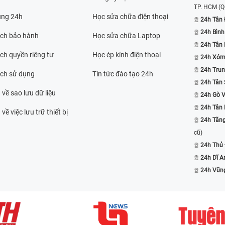
TP. HCM
(Q
ụng 24h
Học sửa chữa điện thoại
24h Tân 
24h Bình
ách bảo hành
Học sửa chữa Laptop
24h Tân
ch quyền riêng tư
Học ép kính điện thoại
24h Xóm
24h Trun
ách sử dụng
Tin tức đào tạo 24h
24h Tân 
 về sao lưu dữ liệu
24h Gò 
24h Tân
về việc lưu trữ thiết bị
24h Tăn
cũ)
24h Thủ
24h Dĩ A
24h Vũn