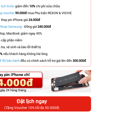
 lịch trước
giảm đến
10%
chi phí sửa chữa
g voucher
99.000đ
mua Phụ kiện REXON & VIDVIE
T
thay pin iPhone giá
24.000đ
n thoại Samsung
- Đồng giá
240.000đ
top, MacBook giảm ngay 45%
 cấp phần mềm
tra, vệ sinh và báo lỗi thiết bị
0%
nếu khách hàng không hài lòng
ế độ bảo hành
đều có chính sách hỗ trợ giá lên đến
300.000đ
Đặt lịch ngay
(Tặng Voucher 10% tối đa 50.000đ)
-2.600.000đ
-3.400.000đ