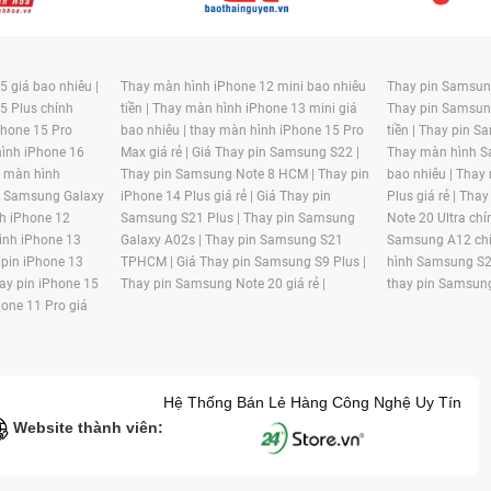
 giá bao nhiêu |
Thay màn hình iPhone 12 mini bao nhiêu
Thay pin Samsung
5 Plus chính
tiền |
Thay màn hình iPhone 13 mini giá
Thay pin Samsun
hone 15 Pro
bao nhiêu |
thay màn hình iPhone 15 Pro
tiền |
Thay pin Sa
ình iPhone 16
Max giá rẻ |
Giá Thay pin Samsung S22 |
Thay màn hình S
y màn hình
Thay pin Samsung Note 8 HCM |
Thay pin
bao nhiêu |
Thay
n Samsung Galaxy
iPhone 14 Plus giá rẻ |
Giá Thay pin
Plus giá rẻ |
Thay
h iPhone 12
Samsung S21 Plus |
Thay pin Samsung
Note 20 Ultra chí
ình iPhone 13
Galaxy A02s |
Thay pin Samsung S21
Samsung A12 chí
 pin iPhone 13
TPHCM |
Giá Thay pin Samsung S9 Plus |
hình Samsung S2
ay pin iPhone 15
Thay pin Samsung Note 20 giá rẻ |
thay pin Samsung
hone 11 Pro giá
Hệ Thống Bán Lẻ Hàng Công Nghệ Uy Tín
Website thành viên: