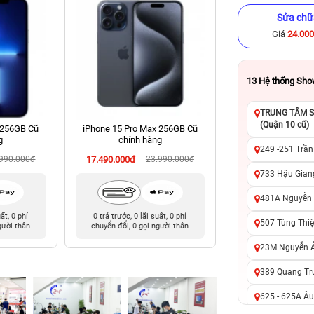
Sửa chữ
Giá
24.00
13
Hệ thống Sh
TRUNG TÂM SỬ
(Quận 10 cũ)
 256GB Cũ
iPhone 15 Pro Max 256GB Cũ
iPhone XS Max 64
g
chính hãng
hãng
249 -251 Trần
.990.000đ
17.490.000đ
23.990.000đ
4.490.000đ
10
733 Hậu Giang
481A Nguyễn T
uất, 0 phí
0 trả trước, 0 lãi suất, 0 phí
0 trả trước, 0 lãi 
507 Tùng Thiệ
gười thân
chuyển đổi, 0 gọi người thân
chuyển đổi, 0 gọi 
23M Nguyễn Ản
389 Quang Tru
625 - 625A Âu