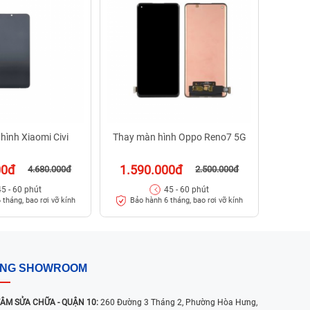
1.5
Bảo
hình Xiaomi Civi
Thay màn hình Oppo Reno7 5G
00đ
1.590.000đ
4.680.000đ
2.500.000đ
45 - 60 phút
45 - 60 phút
 tháng, bao rơi vỡ kính
Bảo hành 6 tháng, bao rơi vỡ kính
ỐNG SHOWROOM
ÂM SỬA CHỮA - QUẬN 10:
260 Đường 3 Tháng 2, Phường Hòa Hưng,