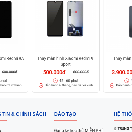
omi Redmi 9A
Thay màn hình Xiaomi Redmi 9i
Thay màn 
Sport
500.000đ
3.900.0
600.000đ
600.000đ
 phút
45 - 60 phút
bao rơi vỡ kính
Bảo hành 6 tháng, bao rơi vỡ kính
Bảo hành 6
 TIN & CHÍNH SÁCH
ĐÀO TẠO
HỆ TH
TRUNG T
u
Đăng ký học thử MIỄN PHÍ