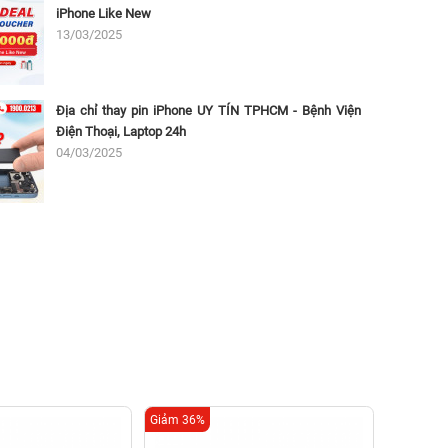
iPhone Like New
13/03/2025
Địa chỉ thay pin iPhone UY TÍN TPHCM - Bệnh Viện
Điện Thoại, Laptop 24h
04/03/2025
Giảm 36%
Giảm 16%
Thay 