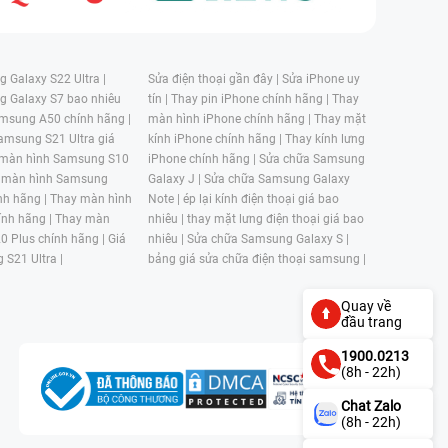
 Galaxy S22 Ultra |
Sửa điện thoại gần đây |
Sửa iPhone uy
g Galaxy S7 bao nhiêu
tín |
Thay pin iPhone chính hãng |
Thay
msung A50 chính hãng |
màn hình iPhone chính hãng |
Thay mặt
amsung S21 Ultra giá
kính iPhone chính hãng |
Thay kính lưng
 màn hình Samsung S10
iPhone chính hãng |
Sửa chữa Samsung
 màn hình Samsung
Galaxy J |
Sửa chữa Samsung Galaxy
nh hãng |
Thay màn hình
Note |
ép lại kính điện thoại giá bao
nh hãng |
Thay màn
nhiêu |
thay mặt lưng điện thoại giá bao
0 Plus chính hãng |
Giá
nhiêu |
Sửa chữa Samsung Galaxy S |
 S21 Ultra |
bảng giá sửa chữa điện thoại samsung |
Quay về
đầu trang
1900.0213
(8h - 22h)
Chat Zalo
(8h - 22h)