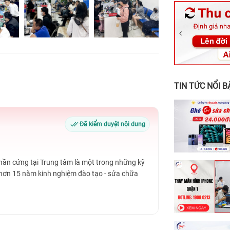
326 Lê Văn Vi
256 Võ Văn Ng
70 Nguyễn An 
24h Vũng Tàu:
198 Hoàng Văn
TIN TỨC NỔI B
Đã kiểm duyệt nội dung
Phần cứng tại Trung tâm là một trong những kỹ
 hơn 15 năm kinh nghiệm đào tạo - sửa chữa