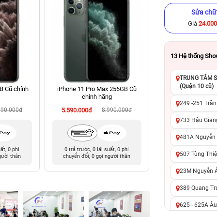
Sửa chữ
Giá
24.00
13
Hệ thống Sh
TRUNG TÂM SỬ
(Quận 10 cũ)
B Cũ chính
iPhone 11 Pro Max 256GB Cũ
iPhone 15 Plus 128
chính hãng
hãng
249 -251 Trần
990.000đ
5.590.000đ
8.990.000đ
12.490.000đ
17
733 Hậu Giang
481A Nguyễn T
uất, 0 phí
0 trả trước, 0 lãi suất, 0 phí
0 trả trước, 0 lãi 
507 Tùng Thiệ
gười thân
chuyển đổi, 0 gọi người thân
chuyển đổi, 0 gọi 
23M Nguyễn Ản
389 Quang Tru
625 - 625A Âu