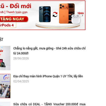
ệt, Tăng Nhơn Phú, Hồ Chí Minh (Q.9 TP. Thủ Đức cũ)
ân, Thủ Đức, Hồ Chí Minh (Bình Thọ, TP. Thủ Đức Cũ)
Ninh, Dĩ An, Hồ Chí Minh (Bình Dương Cũ)
 162A Ba Cu, Vũng Tàu, Hồ Chí Minh (TP. Vũng Tàu cũ)
 Thụ, Tân Sơn Nhất, Hồ Chí Minh (Tân Bình cũ)
ẬT
Chẳng lo nắng gắt, mưa giông - Ghé 24h sửa chữa chỉ
từ 24.000đ!
28/06/2026
Địa chỉ thay màn hình iPhone Quận 1 UY TÍN, lấy liền
02/04/2025
Sửa chữa có DEAL - TẶNG Voucher 200.000đ mua