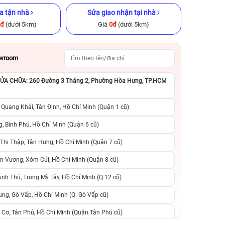
a tận nhà
Sửa giao nhận tại nhà
0đ
(dưới 5km)
Giá
0đ
(dưới 5km)
owroom
A CHỮA: 260 Đường 3 Tháng 2, Phường Hòa Hưng, TP.HCM
GB Cũ chính
iPhone 16 128GB Cũ chính hãng
iPhone 12 Pro M
chính h
 Quang Khải, Tân Định, Hồ Chí Minh (Quận 1 cũ)
.990.000đ
14.790.000đ
22.490.000đ
10.890.000đ
1
, Bình Phú, Hồ Chí Minh (Quận 6 cũ)
hị Thập, Tân Hưng, Hồ Chí Minh (Quận 7 cũ)
suất, 0 phí
0 trả trước, 0 lãi suất, 0 phí
0 trả trước, 0 lãi
n Vương, Xóm Củi, Hồ Chí Minh (Quận 8 cũ)
người thân
chuyển đổi, 0 gọi người thân
chuyển đổi, 0 gọi
h Thủ, Trung Mỹ Tây, Hồ Chí Minh (Q.12 cũ)
ng, Gò Vấp, Hồ Chí Minh (Q. Gò Vấp cũ)
 Cơ, Tân Phú, Hồ Chí Minh (Quận Tân Phú cũ)