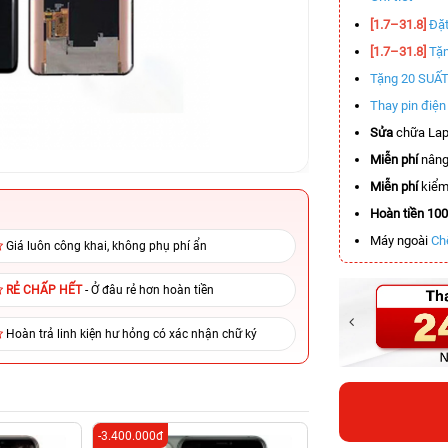
[1.7–31.8]
Đặt
[1.7–31.8]
Tặn
Tặng 20 SUẤ
Thay pin điệ
Sửa
chữa Lap
Miễn phí
nâng
Miễn phí
kiểm 
Hoàn tiền 10
Máy ngoài
Ch
Giá luôn công khai, không phụ phí ẩn
RẺ CHẤP HẾT
- Ở đâu rẻ hơn hoàn tiền
Hoàn trả linh kiện hư hỏng có xác nhận chữ ký
-3.400.000đ
-5.500.000đ