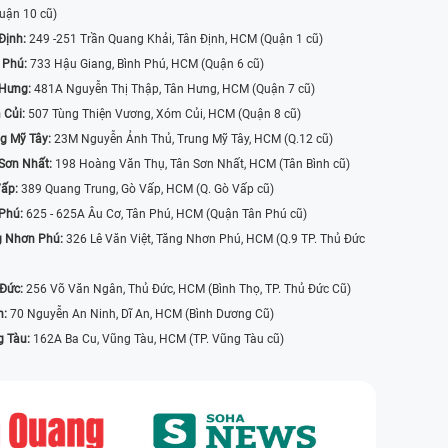
uận 10 cũ)
Định:
249 -251 Trần Quang Khải, Tân Định, HCM (Quận 1 cũ)
 Phú:
733 Hậu Giang, Bình Phú, HCM (Quận 6 cũ)
 Hưng:
481A Nguyễn Thị Thập, Tân Hưng, HCM (Quận 7 cũ)
 Củi:
507 Tùng Thiện Vương, Xóm Củi, HCM (Quận 8 cũ)
g Mỹ Tây:
23M Nguyễn Ảnh Thủ, Trung Mỹ Tây, HCM (Q.12 cũ)
Sơn Nhất:
198 Hoàng Văn Thụ, Tân Sơn Nhất, HCM (Tân Bình cũ)
Vấp:
389 Quang Trung, Gò Vấp, HCM (Q. Gò Vấp cũ)
 Phú:
625 - 625A Âu Cơ, Tân Phú, HCM (Quận Tân Phú cũ)
g Nhơn Phú:
326 Lê Văn Việt, Tăng Nhơn Phú, HCM (Q.9 TP. Thủ Đức
 Đức:
256 Võ Văn Ngân, Thủ Đức, HCM (Bình Thọ, TP. Thủ Đức Cũ)
n:
70 Nguyễn An Ninh, Dĩ An, HCM (Bình Dương Cũ)
g Tàu:
162A Ba Cu, Vũng Tàu, HCM (TP. Vũng Tàu cũ)