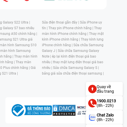
 Galaxy S22 Ultra |
Sửa điện thoại gần đây |
Sửa iPhone uy
g Galaxy S7 bao nhiêu
tín |
Thay pin iPhone chính hãng |
Thay
msung A50 chính hãng |
màn hình iPhone chính hãng |
Thay mặt
amsung S21 Ultra giá
kính iPhone chính hãng |
Thay kính lưng
 màn hình Samsung S10
iPhone chính hãng |
Sửa chữa Samsung
 màn hình Samsung
Galaxy J |
Sửa chữa Samsung Galaxy
nh hãng |
Thay màn hình
Note |
ép lại kính điện thoại giá bao
nh hãng |
Thay màn
nhiêu |
thay mặt lưng điện thoại giá bao
0 Plus chính hãng |
Giá
nhiêu |
Sửa chữa Samsung Galaxy S |
 S21 Ultra |
bảng giá sửa chữa điện thoại samsung |
Quay về
đầu trang
1900.0213
(8h - 22h)
Chat Zalo
(8h - 22h)