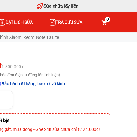
Sửa chữa lấy liền
0
ĐẶT LỊCH SỬA
TRA CỨU SỬA
ình Xiaomi Redmi Note 10 Lite
đ
1.800.000 đ
hóa đơn điện tử đúng tên linh kiện)
Bảo hành 6 tháng, bao rơi vỡ kính
i bật
ng gắt, mưa dông - Ghé 24h sửa chữa chỉ từ 24.000đ!