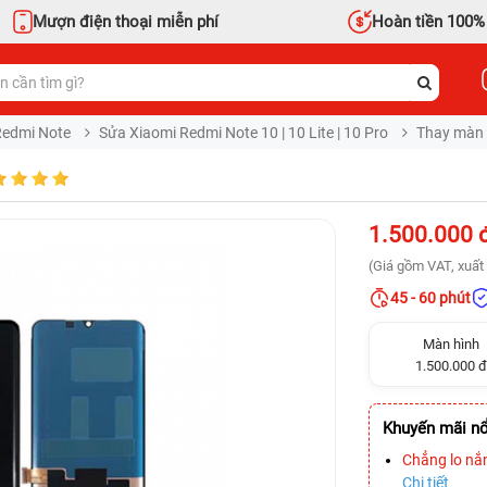
Mượn điện thoại miễn phí
Hoàn tiền 100%
Redmi Note
Sửa Xiaomi Redmi Note 10 | 10 Lite | 10 Pro
Thay màn h
1.500.000 
(Giá gồm VAT, xuất 
45 - 60 phút
Màn hình
1.500.000 đ
Khuyến mãi nổ
Chẳng lo nắ
Chi tiết