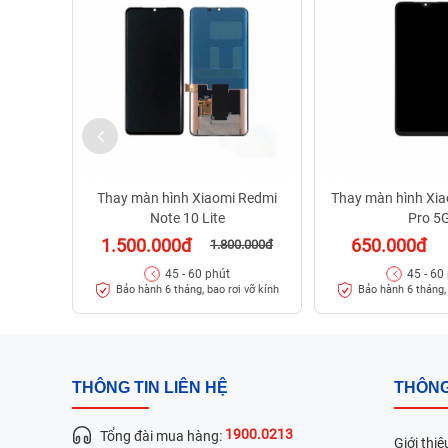
Thay màn hình Xiaomi Redmi
Thay màn hình Xi
Note 10 Lite
Pro 5
1.500.000đ
650.000đ
1.800.000đ
45 - 60 phút
45 - 60
Bảo hành 6 tháng, bao rơi vỡ kính
Bảo hành 6 tháng, 
THÔNG TIN LIÊN HỆ
THÔNG
1900.0213
Tổng đài mua hàng:
Giới thiệ