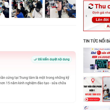
326 Lê Văn Vi
256 Võ Văn Ng
70 Nguyễn An 
24h Vũng Tàu:
198 Hoàng Văn
TIN TỨC NỔI B
Đã kiểm duyệt nội dung
Phần cứng tại Trung tâm là một trong những kỹ
 hơn 15 năm kinh nghiệm đào tạo - sửa chữa