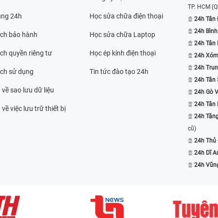
TP. HCM
(Q
ụng 24h
Học sửa chữa điện thoại
24h Tân 
24h Bình
ách bảo hành
Học sửa chữa Laptop
24h Tân
ch quyền riêng tư
Học ép kính điện thoại
24h Xóm
24h Trun
ách sử dụng
Tin tức đào tạo 24h
24h Tân 
 về sao lưu dữ liệu
24h Gò 
24h Tân
về việc lưu trữ thiết bị
24h Tăn
cũ)
24h Thủ
24h Dĩ A
24h Vũn