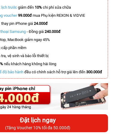
 lịch trước
giảm đến
10%
chi phí sửa chữa
g voucher
99.000đ
mua Phụ kiện REXON & VIDVIE
T
thay pin iPhone giá
24.000đ
n thoại Samsung
- Đồng giá
240.000đ
top, MacBook giảm ngay 45%
 cấp phần mềm
tra, vệ sinh và báo lỗi thiết bị
0%
nếu khách hàng không hài lòng
ế độ bảo hành
đều có chính sách hỗ trợ giá lên đến
300.000đ
Đặt lịch ngay
(Tặng Voucher 10% tối đa 50.000đ)
-7.700.000đ
-3.100.000đ