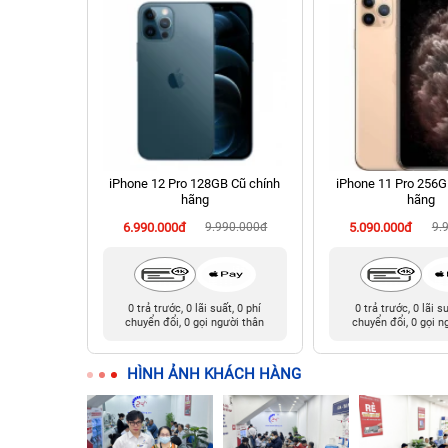
 128GB Cũ
iPhone 12 Pro 128GB Cũ chính
iPhone 11 Pro 256G
hãng
hãng
90.000đ
6.990.000đ
9.990.000đ
5.090.000đ
9.
t, 0 phí
0 trả trước, 0 lãi suất, 0 phí
0 trả trước, 0 lãi s
ười thân
chuyển đổi, 0 gọi người thân
chuyển đổi, 0 gọi n
HÌNH ẢNH KHÁCH HÀNG