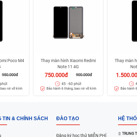
aomi Poco M4
Thay màn hình Xiaomi Redmi
Thay màn h
G
Note 11 4G
Not
750.000đ
1.500.0
950.000đ
900.000đ
 phút
45 - 60 phút
bao rơi vỡ kính
Bảo hành 6 tháng, bao rơi vỡ kính
Bảo hành 6
 TIN & CHÍNH SÁCH
ĐÀO TẠO
HỆ TH
TRUNG T
u
Đăng ký học thử MIỄN PHÍ