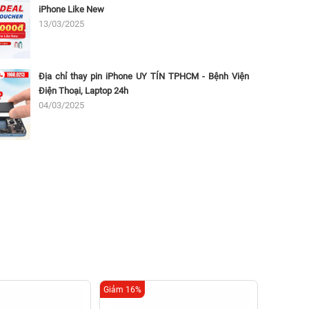
iPhone Like New
13/03/2025
Địa chỉ thay pin iPhone UY TÍN TPHCM - Bệnh Viện
Điện Thoại, Laptop 24h
04/03/2025
Giảm 16%
Giảm 26%
Thay 