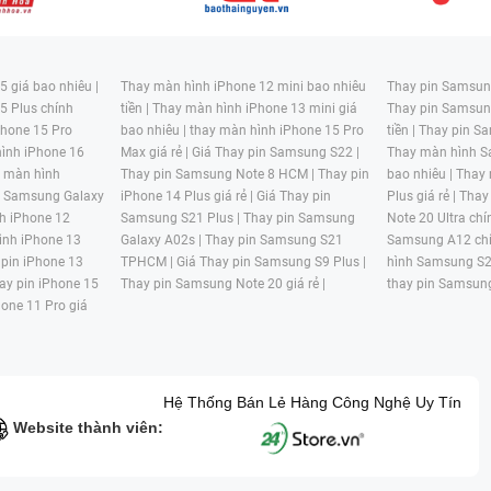
 giá bao nhiêu |
Thay màn hình iPhone 12 mini bao nhiêu
Thay pin Samsung
5 Plus chính
tiền |
Thay màn hình iPhone 13 mini giá
Thay pin Samsun
hone 15 Pro
bao nhiêu |
thay màn hình iPhone 15 Pro
tiền |
Thay pin Sa
ình iPhone 16
Max giá rẻ |
Giá Thay pin Samsung S22 |
Thay màn hình S
y màn hình
Thay pin Samsung Note 8 HCM |
Thay pin
bao nhiêu |
Thay
n Samsung Galaxy
iPhone 14 Plus giá rẻ |
Giá Thay pin
Plus giá rẻ |
Thay
h iPhone 12
Samsung S21 Plus |
Thay pin Samsung
Note 20 Ultra chí
ình iPhone 13
Galaxy A02s |
Thay pin Samsung S21
Samsung A12 chí
 pin iPhone 13
TPHCM |
Giá Thay pin Samsung S9 Plus |
hình Samsung S2
ay pin iPhone 15
Thay pin Samsung Note 20 giá rẻ |
thay pin Samsung
hone 11 Pro giá
Hệ Thống Bán Lẻ Hàng Công Nghệ Uy Tín
Website thành viên: