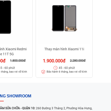
99
Bảo
ình Xiaomi Redmi
Thay màn hình Xiaomi 11i
e 11T 5G
00đ
1.900.000đ
1.800.000đ
2.280.000đ
45 - 60 phút
45 - 60 phút
 tháng, bao rơi vỡ kính
Bảo hành 6 tháng, bao rơi vỡ kính
ỐNG SHOWROOM
ÂM SỬA CHỮA - QUẬN 10:
260 Đường 3 Tháng 2, Phường Hòa Hưng,