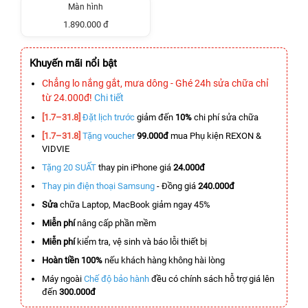
Màn hình
1.890.000 đ
Khuyến mãi nổi bật
Chẳng lo nắng gắt, mưa dông - Ghé 24h sửa chữa chỉ
từ 24.000đ!
Chi tiết
[1.7–31.8]
Đặt lịch trước
giảm đến
10%
chi phí sửa chữa
[1.7–31.8]
Tặng voucher
99.000đ
mua Phụ kiện REXON &
VIDVIE
Tặng 20 SUẤT
thay pin iPhone giá
24.000đ
Thay pin điện thoại Samsung
- Đồng giá
240.000đ
Sửa
chữa Laptop, MacBook giảm ngay 45%
Miễn phí
nâng cấp phần mềm
Miễn phí
kiểm tra, vệ sinh và báo lỗi thiết bị
Hoàn tiền 100%
nếu khách hàng không hài lòng
Máy ngoài
Chế độ bảo hành
đều có chính sách hỗ trợ giá lên
đến
300.000đ