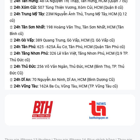
24h Tân Hưng:
481A Nguyễn Thị Thập, Tân Hưng, HCM (Quận 7 cũ)
di động đi lên với tiêu chuẩn ISO/QMS 9001 cùng đội ngũ nhân lực
24h Xóm Củi:
507 Tùng Thiện Vương, Xóm Củi, HCM (Quận 8 cũ)
giàu chuyên môn, để tạo dựng danh tiếng tốt với hơn 4000 lượt khách
24h Trung Mỹ Tây:
23M Nguyễn Ảnh Thủ, Trung Mỹ Tây, HCM (Q.12
ghé qua hằng tháng.
Nhận thấy nhiều thế hệ smartphone về sau
cũ)
được “trình làng” với kết cấu công phu hơn, điều này đã thôi thúc đội
24h Tân Sơn Nhất:
198 Hoàng Văn Thụ, Tân Sơn Nhất, HCM (Tân
ngũ kỹ thuật viên nơi đây liên tục tích lũy nhiều kiến thức công nghệ
Bình cũ)
để giúp khách khắc phục muôn sự cố của thiết bị trong thời gian
24h Gò Vấp:
389 Quang Trung, Gò Vấp, HCM (Q. Gò Vấp cũ)
ngắn nhất. Như vậy, bạn không phải phân vân quá lâu trong việc có
24h Tân Phú:
625 - 625A Âu Cơ, Tân Phú, HCM (Quận Tân Phú cũ)
nên đi đến trung tâm để chăm chút lại diện mạo cho điện thoại hay
24h Tăng Nhơn Phú:
326 Lê Văn Việt, Tăng Nhơn Phú, HCM (Q.9 TP.
không.
Thủ Đức cũ)
24h Thủ Đức:
256 Võ Văn Ngân, Thủ Đức, HCM (Bình Thọ, TP. Thủ
Đức Cũ)
24h Dĩ An:
70 Nguyễn An Ninh, Dĩ An, HCM (Bình Dương Cũ)
24h Vũng Tàu:
162A Ba Cu, Vũng Tàu, HCM (TP. Vũng Tàu cũ)
Thay pin iPhone 13 thường |
Thay pin iPhone 16 Plus chính hãng |
Thay pin