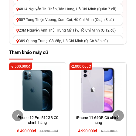
481A Nguyễn Thị Thập, Tân Hưng, Hồ Chí Minh (Quận 7 cũ)
507 Tùng Thiện Vương, Xóm Củi, Hồ Chí Minh (Quận 8 cũ)
23M Nguyễn Ảnh Thủ, Trung Mỹ Tây, Hồ Chí Minh (Q.12 cũ)
389 Quang Trung, Gò Vấp, Hồ Chí Minh (Q. Gò Vấp cũ)
625 - 625A Âu Cơ, Tân Phú, Hồ Chí Minh (Quận Tân Phú cũ)
Tham khảo máy cũ
326 Lê Văn Việt, Tăng Nhơn Phú, Hồ Chí Minh (Q.9 TP. Thủ
-3.500.000đ
-2.000.000đ
-2
Đức cũ)
256 Võ Văn Ngân, Thủ Đức, Hồ Chí Minh (Bình Thọ, TP. Thủ
Đức Cũ)
70 Nguyễn An Ninh, Dĩ An, Hồ Chí Minh (Bình Dương Cũ)
24h Vũng Tàu: 162A Ba Cu, Vũng Tàu, Hồ Chí Minh (TP. Vũng
Tàu cũ)
iPhone 12 Pro 512GB Cũ
iPhone 11 64GB Cũ chính
198 Hoàng Văn Thụ, Tân Sơn Nhất, Hồ Chí Minh (Tân Bình
chính hãng
hãng
cũ)
8.490.000đ
4.990.000đ
11.990.000đ
6.990.000đ