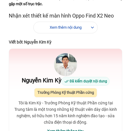
gặp một số trục trặc.
Nhận xét thiết kế màn hình Oppo Find X2 Neo
Oppo Find X2 Neo được thiết lập bằng một màn hình
AMOLED
cùng
Xem thêm nội dung
độ phân giải 1080 x 2400 pixels
, với kích thước đường chéo tương
đối lớn 6,5 inch.Tỷ lệ khung hình của
sản phẩm là 20
:9
, kèm mật độ
Viết bởi: Nguyễn Kim Kỳ
điểm ảnh đạt 402 ppi, và sở hữu tốc độ làm tươi lên đến 90Hz.
Ngoài
ra, thiết bị có thể cho phép điều chỉnh độ sáng màn hình ở mức 500
nits. Hết thảy những
trang bị này đủ khả năng đưa bạn khám phá
những khoảng khắc hình ảnh với màu sắc rạng rỡ, hấp dẫn.
Nguyễn Kim Kỳ
Đã kiểm duyệt nội dung
Trưởng Phòng Kỹ thuật Phần cứng
Tôi là Kim Kỳ - Trưởng Phòng Kỹ thuật Phần cứng tại
Trung tâm là một trong những kỹ thuật viên dày dặn kinh
nghiệm, sở hữu hơn 15 năm kinh nghiệm đào tạo - sửa
chữa điện thoại di động.