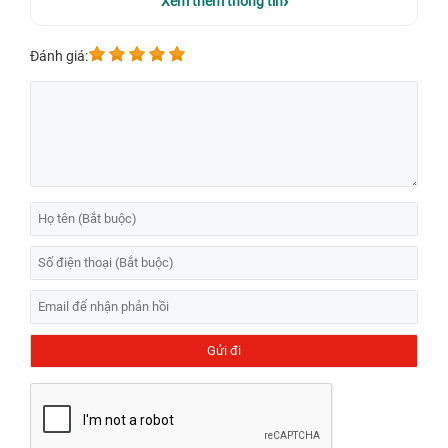
Xem thêm thông tin
Đánh giá:
Phần cạnh viền màn hình không qua dày dặn khi hãng đã lựa chọn
thiết kế “nốt ruồi” để lắp đặt camera selfie trên sản phẩm. Bằng việc
sử dụng khung nhôm để gắn kết với màn hình cùng mặt kính lưng,
nhà sản xuất đã tạo nên diện mạo tổng thể của chiếc Find X2 Neo
trông khá thanh lịch.
Gorilla Glass 5 là loại kính cường lực tích hợp
trên sản phẩm với vai trò làm giảm thiểu sự trầy xước tốt nhất có thể.
Tuy vậy, bạn vẫn sẽ không thể lường trước được bất kỳ rủi ro nào tác
động mạnh mẽ đến vẻ ngoài của "dế yêu".
Đâu là biểu hiện và nguyên nhân khiến màn hình
Oppo Find X2 Neo dễ bị hỏng?
Chiếc
Oppo Find X2 Neo
sẽ mất “ngoại hình” nhã nhặn ban đầu khi
mặt trước hình thành không ít các đốm đen, vệt xanh, vàng, sọc dọc
ngang… Sự hiện diện của chúng còn kiểm soát độ nhạy của bộ phận
cảm ứng và có thể tạo ra tác động xấu đến thị giác của người dùng.
Các biểu hiện này thường nảy sinh bởi những nguyên nhân sau đây.
Hiện tượng màn hình bị ám vàng, ám xanh hay nổi đốm đen có thể