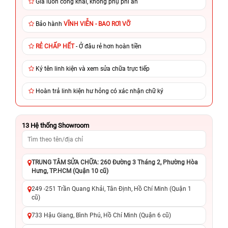
Giá luôn công khai, không phụ phí ẩn
Bảo hành
VĨNH VIỄN - BAO RƠI VỠ
RẺ CHẤP HẾT
- Ở đâu rẻ hơn hoàn tiền
Ký tên linh kiện và xem sửa chữa trực tiếp
Hoàn trả linh kiện hư hỏng có xác nhận chữ ký
13
Hệ thống Showroom
TRUNG TÂM SỬA CHỮA: 260 Đường 3 Tháng 2, Phường Hòa
Hưng, TP.HCM (Quận 10 cũ)
249 -251 Trần Quang Khải, Tân Định, Hồ Chí Minh (Quận 1
cũ)
733 Hậu Giang, Bình Phú, Hồ Chí Minh (Quận 6 cũ)