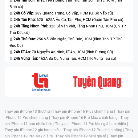
24h Tân Sơn Nhất:
198 Hoàng Văn Thụ, Tân Sơn Nhất, HCM (Tân
Bình cũ)
24h Gò Vấp:
389 Quang Trung, Gò Vấp, HCM (Q. Gò Vấp cũ)
24h Tân Phú:
625 - 625A Âu Cơ, Tân Phú, HCM (Quận Tân Phú cũ)
24h Tăng Nhơn Phú:
326 Lê Văn Việt, Tăng Nhơn Phú, HCM (Q.9 TP.
Thủ Đức cũ)
24h Thủ Đức:
256 Võ Văn Ngân, Thủ Đức, HCM (Bình Thọ, TP. Thủ
Đức Cũ)
24h Dĩ An:
70 Nguyễn An Ninh, Dĩ An, HCM (Bình Dương Cũ)
24h Vũng Tàu:
162A Ba Cu, Vũng Tàu, HCM (TP. Vũng Tàu cũ)
Thay pin iPhone 13 thường |
Thay pin iPhone 16 Plus chính hãng |
Thay pin
iPhone 16 Pro chính hãng |
Thay pin iPhone 16 Pro Max chính hãng |
Thay
pin iPhone 11 bao nhiêu tiền |
Thay pin iPhone 11 Pro Max giá bao nhiêu |
Thay pin iPhone 12 giá bao nhiêu |
Thay pin iPhone 12 Pro chính hãng |
Thay
pin iPhone 12 Pro Max giá rẻ |
Thay pin iPhone 12 Mini giá rẻ |
Thay pin