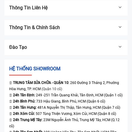
Thông Tin Liên Hệ
Thông Tin & Chính Sách
Đào Tạo
HỆ THỐNG SHOWROOM
TRUNG TÂM SỬA CHỮA - QUẬN 10:
260 Đường 3 Tháng 2, Phường
Hòa Hưng, TP. HCM
(Quận 10 cũ)
24h Tân Định:
249 -251 Trần Quang Khải, Tân Định, HCM (Quận 1 cũ)
24h Bình Phú:
733 Hậu Giang, Bình Phú, HCM (Quận 6 cũ)
24h Tân Hưng:
481A Nguyễn Thị Thập, Tân Hưng, HCM (Quận 7 cũ)
24h Xóm Củi:
507 Tùng Thiện Vương, Xóm Củi, HCM (Quận 8 cũ)
24h Trung Mỹ Tây:
23M Nguyễn Ảnh Thủ, Trung Mỹ Tây, HCM (Q.12
cũ)