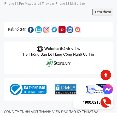
iPhone 14 Pro Max giá rẻ |
Thay pin iPhone 13 Mini giá rẻ |
Xem thêm
Kết nối 24h:
Website thành viên:
Hệ Thống Bán Lẻ Hàng Công Nghệ Uy Tín
1900.0213
CÔNG TY TNHH MỘT THÀNH VIÊN ĐÀO TẠO KỸ THUẬT VÀ
THƯƠNG MẠI HAI BỐN GIỜ Mã số thuế: 0305245702 Địa chỉ: