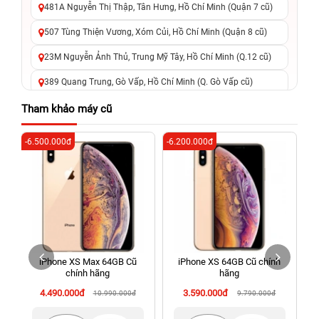
481A Nguyễn Thị Thập, Tân Hưng, Hồ Chí Minh (Quận 7 cũ)
507 Tùng Thiện Vương, Xóm Củi, Hồ Chí Minh (Quận 8 cũ)
23M Nguyễn Ảnh Thủ, Trung Mỹ Tây, Hồ Chí Minh (Q.12 cũ)
389 Quang Trung, Gò Vấp, Hồ Chí Minh (Q. Gò Vấp cũ)
625 - 625A Âu Cơ, Tân Phú, Hồ Chí Minh (Quận Tân Phú cũ)
Tham khảo máy cũ
326 Lê Văn Việt, Tăng Nhơn Phú, Hồ Chí Minh (Q.9 TP. Thủ
-6.500.000đ
-6.200.000đ
-6
Đức cũ)
256 Võ Văn Ngân, Thủ Đức, Hồ Chí Minh (Bình Thọ, TP. Thủ
Đức Cũ)
70 Nguyễn An Ninh, Dĩ An, Hồ Chí Minh (Bình Dương Cũ)
24h Vũng Tàu: 162A Ba Cu, Vũng Tàu, Hồ Chí Minh (TP. Vũng
Tàu cũ)
iPhone XS Max 64GB Cũ
iPhone XS 64GB Cũ chính
198 Hoàng Văn Thụ, Tân Sơn Nhất, Hồ Chí Minh (Tân Bình
chính hãng
hãng
cũ)
4.490.000đ
3.590.000đ
10.990.000đ
9.790.000đ