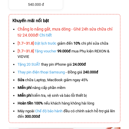
540.000 đ
Khuyến mãi nổi bật
Chẳng lo nắng gắt, mưa dông - Ghé 24h sửa chữa chỉ
từ 24.000đ!
Chi tiết
[1.7–31.8]
Đặt lịch trước
giảm đến
10%
chi phí sửa chữa
[1.7–31.8]
Tặng voucher
99.000đ
mua Phụ kiện REXON &
VIDVIE
Tặng 20 SUẤT
thay pin iPhone giá
24.000đ
Thay pin điện thoại Samsung
- Đồng giá
240.000đ
Sửa
chữa Laptop, MacBook giảm ngay 45%
Miễn phí
nâng cấp phần mềm
Miễn phí
kiểm tra, vệ sinh và báo lỗi thiết bị
Hoàn tiền 100%
nếu khách hàng không hài lòng
Máy ngoài
Chế độ bảo hành
đều có chính sách hỗ trợ giá lên
đến
300.000đ