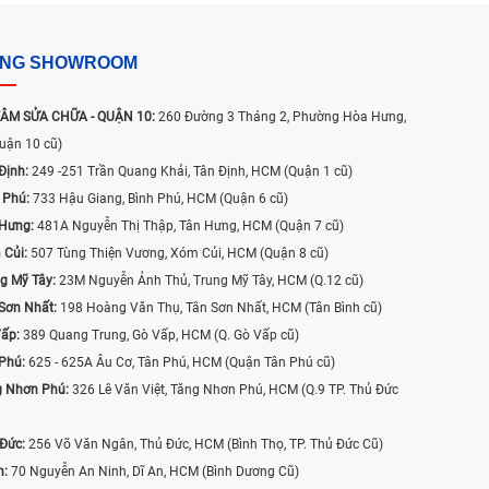
ỐNG SHOWROOM
ÂM SỬA CHỮA - QUẬN 10:
260 Đường 3 Tháng 2, Phường Hòa Hưng,
uận 10 cũ)
Định:
249 -251 Trần Quang Khải, Tân Định, HCM (Quận 1 cũ)
 Phú:
733 Hậu Giang, Bình Phú, HCM (Quận 6 cũ)
 Hưng:
481A Nguyễn Thị Thập, Tân Hưng, HCM (Quận 7 cũ)
 Củi:
507 Tùng Thiện Vương, Xóm Củi, HCM (Quận 8 cũ)
g Mỹ Tây:
23M Nguyễn Ảnh Thủ, Trung Mỹ Tây, HCM (Q.12 cũ)
Sơn Nhất:
198 Hoàng Văn Thụ, Tân Sơn Nhất, HCM (Tân Bình cũ)
Vấp:
389 Quang Trung, Gò Vấp, HCM (Q. Gò Vấp cũ)
 Phú:
625 - 625A Âu Cơ, Tân Phú, HCM (Quận Tân Phú cũ)
g Nhơn Phú:
326 Lê Văn Việt, Tăng Nhơn Phú, HCM (Q.9 TP. Thủ Đức
 Đức:
256 Võ Văn Ngân, Thủ Đức, HCM (Bình Thọ, TP. Thủ Đức Cũ)
n:
70 Nguyễn An Ninh, Dĩ An, HCM (Bình Dương Cũ)