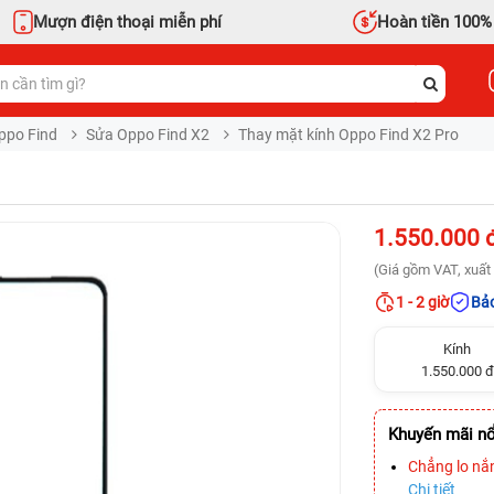
Mượn điện thoại miễn phí
Hoàn tiền 100%
ppo Find
Sửa Oppo Find X2
Thay mặt kính Oppo Find X2 Pro
1.550.000 
(Giá gồm VAT, xuất 
1 - 2 giờ
Bảo
Kính
1.550.000 đ
Khuyến mãi nổ
Chẳng lo nắ
Chi tiết