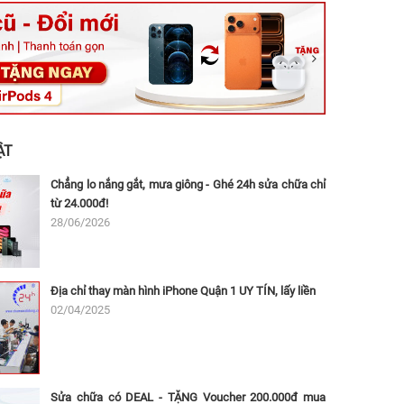
ệt, Tăng Nhơn Phú, Hồ Chí Minh (Q.9 TP. Thủ Đức cũ)
ân, Thủ Đức, Hồ Chí Minh (Bình Thọ, TP. Thủ Đức Cũ)
Ninh, Dĩ An, Hồ Chí Minh (Bình Dương Cũ)
 162A Ba Cu, Vũng Tàu, Hồ Chí Minh (TP. Vũng Tàu cũ)
 Thụ, Tân Sơn Nhất, Hồ Chí Minh (Tân Bình cũ)
ẬT
Chẳng lo nắng gắt, mưa giông - Ghé 24h sửa chữa chỉ
từ 24.000đ!
28/06/2026
Địa chỉ thay màn hình iPhone Quận 1 UY TÍN, lấy liền
02/04/2025
Sửa chữa có DEAL - TẶNG Voucher 200.000đ mua