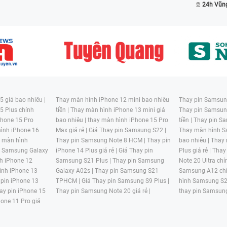
24h Vũn
 giá bao nhiêu |
Thay màn hình iPhone 12 mini bao nhiêu
Thay pin Samsung
5 Plus chính
tiền |
Thay màn hình iPhone 13 mini giá
Thay pin Samsun
hone 15 Pro
bao nhiêu |
thay màn hình iPhone 15 Pro
tiền |
Thay pin Sa
ình iPhone 16
Max giá rẻ |
Giá Thay pin Samsung S22 |
Thay màn hình S
y màn hình
Thay pin Samsung Note 8 HCM |
Thay pin
bao nhiêu |
Thay
n Samsung Galaxy
iPhone 14 Plus giá rẻ |
Giá Thay pin
Plus giá rẻ |
Thay
h iPhone 12
Samsung S21 Plus |
Thay pin Samsung
Note 20 Ultra chí
ình iPhone 13
Galaxy A02s |
Thay pin Samsung S21
Samsung A12 chí
 pin iPhone 13
TPHCM |
Giá Thay pin Samsung S9 Plus |
hình Samsung S2
ay pin iPhone 15
Thay pin Samsung Note 20 giá rẻ |
thay pin Samsung
hone 11 Pro giá