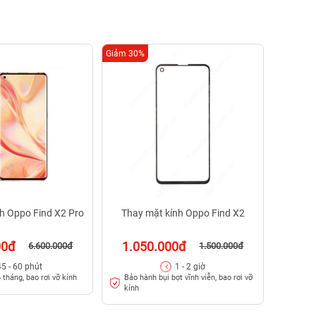
Giảm 30%
Giảm 26%
Th
37
Bảo h
h Oppo Find X2 Pro
Thay mặt kính Oppo Find X2
00đ
1.050.000đ
6.600.000đ
1.500.000đ
45 - 60 phút
1 - 2 giờ
Bảo hành bụi bọt vĩnh viễn, bao rơi vỡ
 tháng, bao rơi vỡ kính
kính