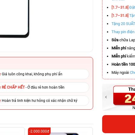
[1.7–31.8]
Đặt
[1.7–31.8]
Tặn
Tặng 20 SUẤ
Thay pin điệ
Sửa
chữa Lap
Miễn phí
nâng
Miễn phí
kiểm 
Hoàn tiền 10
Máy ngoài
Ch
Giá luôn công khai, không phụ phí ẩn
RẺ CHẤP HẾT
- Ở đâu rẻ hơn hoàn tiền
Hoàn trả linh kiện hư hỏng có xác nhận chữ ký
-2.000.000đ
-4.000.000đ