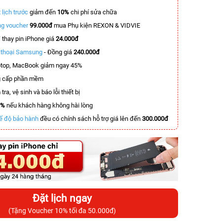
 lịch trước
giảm đến
10%
chi phí sửa chữa
g voucher
99.000đ
mua Phụ kiện REXON & VIDVIE
T
thay pin iPhone giá
24.000đ
n thoại Samsung
- Đồng giá
240.000đ
top, MacBook giảm ngay 45%
 cấp phần mềm
tra, vệ sinh và báo lỗi thiết bị
0%
nếu khách hàng không hài lòng
ế độ bảo hành
đều có chính sách hỗ trợ giá lên đến
300.000đ
Đặt lịch ngay
(Tặng Voucher 10% tối đa 50.000đ)
-8.300.000đ
-2.600.000đ