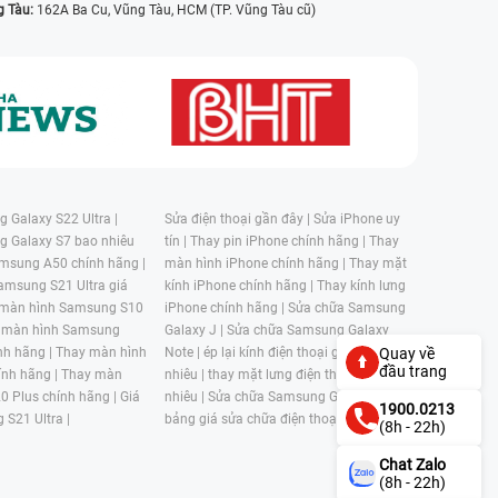
g Tàu:
162A Ba Cu, Vũng Tàu, HCM (TP. Vũng Tàu cũ)
 Galaxy S22 Ultra |
Sửa điện thoại gần đây |
Sửa iPhone uy
g Galaxy S7 bao nhiêu
tín |
Thay pin iPhone chính hãng |
Thay
msung A50 chính hãng |
màn hình iPhone chính hãng |
Thay mặt
amsung S21 Ultra giá
kính iPhone chính hãng |
Thay kính lưng
 màn hình Samsung S10
iPhone chính hãng |
Sửa chữa Samsung
 màn hình Samsung
Galaxy J |
Sửa chữa Samsung Galaxy
nh hãng |
Thay màn hình
Note |
ép lại kính điện thoại giá bao
Quay về
đầu trang
nh hãng |
Thay màn
nhiêu |
thay mặt lưng điện thoại giá bao
0 Plus chính hãng |
Giá
nhiêu |
Sửa chữa Samsung Galaxy S |
1900.0213
 S21 Ultra |
bảng giá sửa chữa điện thoại samsung |
(8h - 22h)
Chat Zalo
(8h - 22h)