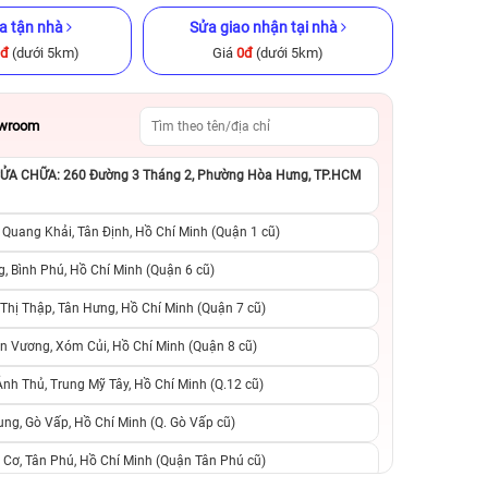
a tận nhà
Sửa giao nhận tại nhà
0đ
(dưới 5km)
Giá
0đ
(dưới 5km)
owroom
A CHỮA: 260 Đường 3 Tháng 2, Phường Hòa Hưng, TP.HCM
GB Cũ chính
iPhone 14 128GB Cũ chính hãng
iPhone 12 128GB C
 Quang Khải, Tân Định, Hồ Chí Minh (Quận 1 cũ)
.990.000đ
8.090.000đ
16.390.000đ
6.390.000đ
8
, Bình Phú, Hồ Chí Minh (Quận 6 cũ)
hị Thập, Tân Hưng, Hồ Chí Minh (Quận 7 cũ)
suất, 0 phí
0 trả trước, 0 lãi suất, 0 phí
0 trả trước, 0 lãi
n Vương, Xóm Củi, Hồ Chí Minh (Quận 8 cũ)
người thân
chuyển đổi, 0 gọi người thân
chuyển đổi, 0 gọi
h Thủ, Trung Mỹ Tây, Hồ Chí Minh (Q.12 cũ)
ng, Gò Vấp, Hồ Chí Minh (Q. Gò Vấp cũ)
 Cơ, Tân Phú, Hồ Chí Minh (Quận Tân Phú cũ)