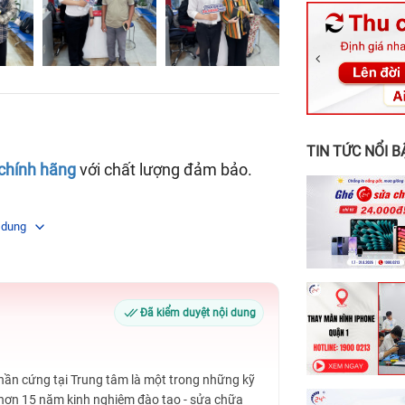
326 Lê Văn Vi
256 Võ Văn Ng
70 Nguyễn An 
24h Vũng Tàu:
198 Hoàng Văn
TIN TỨC NỔI B
 chính hãng
với chất lượng đảm bảo.
 dung
Đã kiểm duyệt nội dung
Phần cứng tại Trung tâm là một trong những kỹ
 hơn 15 năm kinh nghiệm đào tạo - sửa chữa