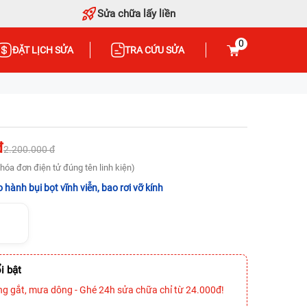
Sửa chữa lấy liền
0
ĐẶT LỊCH SỬA
TRA CỨU SỬA
đ
2.200.000 đ
hóa đơn điện tử đúng tên linh kiện)
 hành bụi bọt vĩnh viễn, bao rơi vỡ kính
i bật
ng gắt, mưa dông - Ghé 24h sửa chữa chỉ từ 24.000đ!