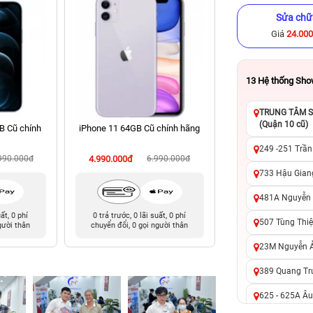
Sửa chữ
Giá
24.00
13
Hệ thống Sh
TRUNG TÂM SỬ
(Quận 10 cũ)
B Cũ chính
iPhone 11 64GB Cũ chính hãng
iPhone 14 Pro 256
hãng
249 -251 Trần
990.000đ
4.990.000đ
6.990.000đ
12.990.000đ
16
733 Hậu Giang
481A Nguyễn T
uất, 0 phí
0 trả trước, 0 lãi suất, 0 phí
0 trả trước, 0 lãi 
507 Tùng Thiệ
gười thân
chuyển đổi, 0 gọi người thân
chuyển đổi, 0 gọi 
23M Nguyễn Ản
389 Quang Tru
625 - 625A Âu