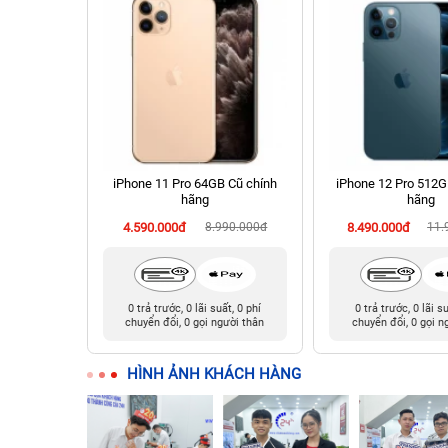
2.9 inch
iPhone 11 Pro 64GB Cũ chính
iPhone 12 Pro 512G
ính hãng
hãng
hãng
990.000đ
4.590.000đ
8.990.000đ
8.490.000đ
11.
t, 0 phí
0 trả trước, 0 lãi suất, 0 phí
0 trả trước, 0 lãi s
ười thân
chuyển đổi, 0 gọi người thân
chuyển đổi, 0 gọi n
HÌNH ẢNH KHÁCH HÀNG