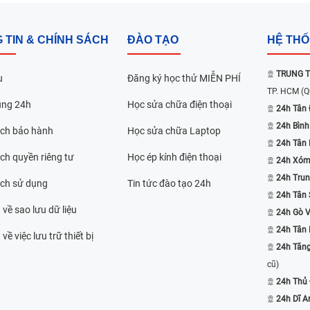
 TIN & CHÍNH SÁCH
ĐÀO TẠO
HỆ TH
TRUNG T
u
Đăng ký học thử MIỄN PHÍ
TP. HCM
(Q
ụng 24h
Học sửa chữa điện thoại
24h Tân 
24h Bình
ách bảo hành
Học sửa chữa Laptop
24h Tân
ch quyền riêng tư
Học ép kính điện thoại
24h Xóm
24h Trun
ách sử dụng
Tin tức đào tạo 24h
24h Tân 
 về sao lưu dữ liệu
24h Gò 
24h Tân
về việc lưu trữ thiết bị
24h Tăn
cũ)
24h Thủ
24h Dĩ A