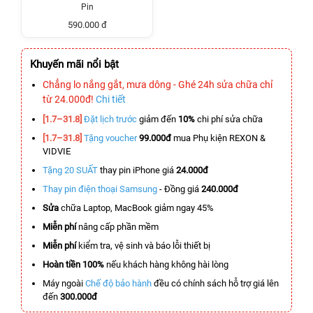
Pin
590.000 đ
Khuyến mãi nổi bật
Chẳng lo nắng gắt, mưa dông - Ghé 24h sửa chữa chỉ
từ 24.000đ!
Chi tiết
[1.7–31.8]
Đặt lịch trước
giảm đến
10%
chi phí sửa chữa
[1.7–31.8]
Tặng voucher
99.000đ
mua Phụ kiện REXON &
VIDVIE
Tặng 20 SUẤT
thay pin iPhone giá
24.000đ
Thay pin điện thoại Samsung
- Đồng giá
240.000đ
Sửa
chữa Laptop, MacBook giảm ngay 45%
Miễn phí
nâng cấp phần mềm
Miễn phí
kiểm tra, vệ sinh và báo lỗi thiết bị
Hoàn tiền 100%
nếu khách hàng không hài lòng
Máy ngoài
Chế độ bảo hành
đều có chính sách hỗ trợ giá lên
đến
300.000đ