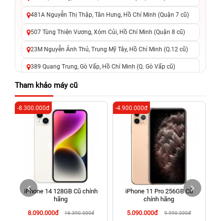
481A Nguyễn Thị Thập, Tân Hưng, Hồ Chí Minh (Quận 7 cũ)
507 Tùng Thiện Vương, Xóm Củi, Hồ Chí Minh (Quận 8 cũ)
23M Nguyễn Ảnh Thủ, Trung Mỹ Tây, Hồ Chí Minh (Q.12 cũ)
389 Quang Trung, Gò Vấp, Hồ Chí Minh (Q. Gò Vấp cũ)
625 - 625A Âu Cơ, Tân Phú, Hồ Chí Minh (Quận Tân Phú cũ)
Tham khảo máy cũ
326 Lê Văn Việt, Tăng Nhơn Phú, Hồ Chí Minh (Q.9 TP. Thủ
-8.300.000đ
-4.900.000đ
-6
Đức cũ)
256 Võ Văn Ngân, Thủ Đức, Hồ Chí Minh (Bình Thọ, TP. Thủ
Đức Cũ)
70 Nguyễn An Ninh, Dĩ An, Hồ Chí Minh (Bình Dương Cũ)
24h Vũng Tàu: 162A Ba Cu, Vũng Tàu, Hồ Chí Minh (TP. Vũng
Tàu cũ)
iPhone 14 128GB Cũ chính
iPhone 11 Pro 256GB Cũ
198 Hoàng Văn Thụ, Tân Sơn Nhất, Hồ Chí Minh (Tân Bình
hãng
chính hãng
cũ)
8.090.000đ
5.090.000đ
16.390.000đ
9.990.000đ