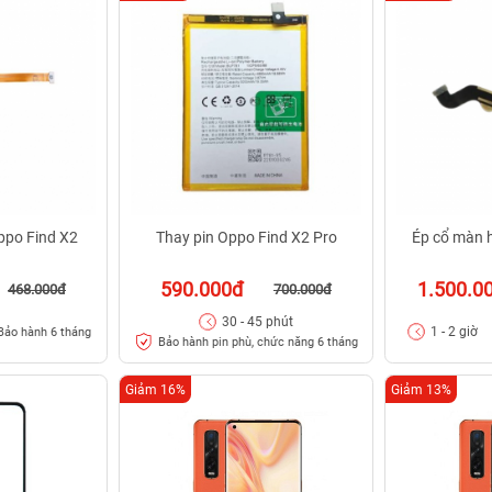
ppo Find X2
Thay pin Oppo Find X2 Pro
Ép cổ màn 
590.000đ
1.500.0
468.000đ
700.000đ
30 - 45 phút
1 - 2 giờ
Bảo hành 6 tháng
Bảo hành pin phù, chức năng 6 tháng
Giảm 16%
Giảm 13%