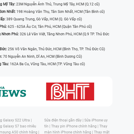
g Mỹ Tây:
23M Nguyễn Ảnh Thủ, Trung Mỹ Tây, HCM (Q.12 cũ)
Sơn Nhất:
198 Hoàng Văn Thụ, Tân Sơn Nhất, HCM (Tân Bình cũ)
Vấp:
389 Quang Trung, Gò Vấp, HCM (Q. Gò Vấp cũ)
 Phú:
625 - 625A Âu Cơ, Tân Phú, HCM (Quận Tân Phú cũ)
g Nhơn Phú:
326 Lê Văn Việt, Tăng Nhơn Phú, HCM (Q.9 TP. Thủ Đức
 Đức:
256 Võ Văn Ngân, Thủ Đức, HCM (Bình Thọ, TP. Thủ Đức Cũ)
n:
70 Nguyễn An Ninh, Dĩ An, HCM (Bình Dương Cũ)
g Tàu:
162A Ba Cu, Vũng Tàu, HCM (TP. Vũng Tàu cũ)
 Galaxy S22 Ultra |
Sửa điện thoại gần đây |
Sửa iPhone uy
g Galaxy S7 bao nhiêu
tín |
Thay pin iPhone chính hãng |
Thay
msung A50 chính hãng |
màn hình iPhone chính hãng |
Thay mặt