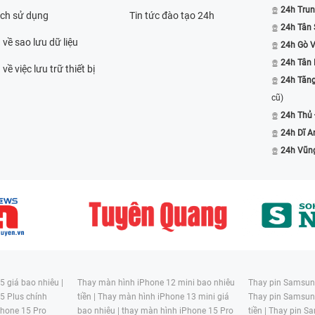
24h Trun
ách sử dụng
Tin tức đào tạo 24h
24h Tân 
 về sao lưu dữ liệu
24h Gò 
24h Tân
về việc lưu trữ thiết bị
24h Tăn
cũ)
24h Thủ
24h Dĩ A
24h Vũn
 giá bao nhiêu |
Thay màn hình iPhone 12 mini bao nhiêu
Thay pin Samsung
5 Plus chính
tiền |
Thay màn hình iPhone 13 mini giá
Thay pin Samsun
hone 15 Pro
bao nhiêu |
thay màn hình iPhone 15 Pro
tiền |
Thay pin Sa