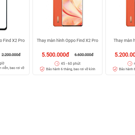
o Find X2 Pro
Thay màn hình Oppo Find X2 Pro
Thay màn h
5.500.000đ
5.200.0
2.200.000đ
6.600.000đ
giờ
45 - 60 phút
 viễn, bao rơi vỡ
Bảo hành 6 tháng, bao rơi vỡ kính
Bảo hành 6