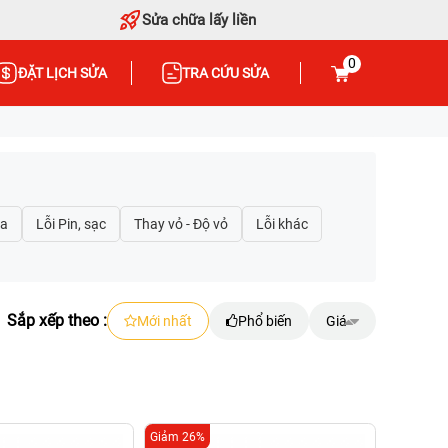
Sửa chữa lấy liền
0
ĐẶT LỊCH SỬA
TRA CỨU SỬA
Sắp xếp theo :
Mới nhất
Phổ biến
Giá
Giảm 26%