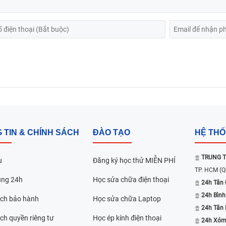
 TIN & CHÍNH SÁCH
ĐÀO TẠO
HỆ TH
TRUNG T
u
Đăng ký học thử MIỄN PHÍ
TP. HCM
(Q
ụng 24h
Học sửa chữa điện thoại
24h Tân 
24h Bình
ách bảo hành
Học sửa chữa Laptop
24h Tân
ch quyền riêng tư
Học ép kính điện thoại
24h Xóm