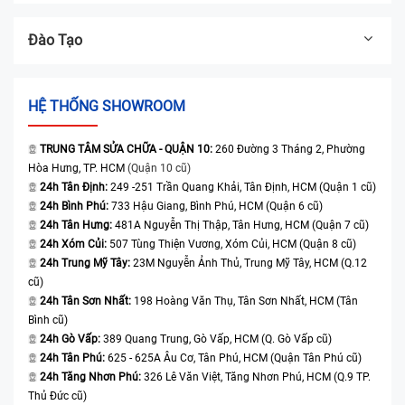
Đào Tạo
HỆ THỐNG SHOWROOM
TRUNG TÂM SỬA CHỮA - QUẬN 10:
260 Đường 3 Tháng 2, Phường
Hòa Hưng, TP. HCM
(Quận 10 cũ)
24h Tân Định:
249 -251 Trần Quang Khải, Tân Định, HCM (Quận 1 cũ)
24h Bình Phú:
733 Hậu Giang, Bình Phú, HCM (Quận 6 cũ)
24h Tân Hưng:
481A Nguyễn Thị Thập, Tân Hưng, HCM (Quận 7 cũ)
24h Xóm Củi:
507 Tùng Thiện Vương, Xóm Củi, HCM (Quận 8 cũ)
24h Trung Mỹ Tây:
23M Nguyễn Ảnh Thủ, Trung Mỹ Tây, HCM (Q.12
cũ)
24h Tân Sơn Nhất:
198 Hoàng Văn Thụ, Tân Sơn Nhất, HCM (Tân
Bình cũ)
24h Gò Vấp:
389 Quang Trung, Gò Vấp, HCM (Q. Gò Vấp cũ)
24h Tân Phú:
625 - 625A Âu Cơ, Tân Phú, HCM (Quận Tân Phú cũ)
24h Tăng Nhơn Phú:
326 Lê Văn Việt, Tăng Nhơn Phú, HCM (Q.9 TP.
Thủ Đức cũ)