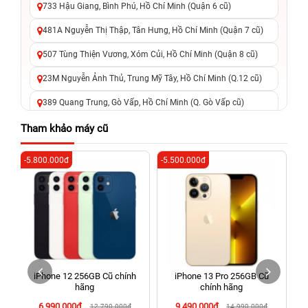
733 Hậu Giang, Bình Phú, Hồ Chí Minh (Quận 6 cũ)
481A Nguyễn Thị Thập, Tân Hưng, Hồ Chí Minh (Quận 7 cũ)
507 Tùng Thiện Vương, Xóm Củi, Hồ Chí Minh (Quận 8 cũ)
23M Nguyễn Ảnh Thủ, Trung Mỹ Tây, Hồ Chí Minh (Q.12 cũ)
389 Quang Trung, Gò Vấp, Hồ Chí Minh (Q. Gò Vấp cũ)
625 - 625A Âu Cơ, Tân Phú, Hồ Chí Minh (Quận Tân Phú cũ)
Tham khảo máy cũ
326 Lê Văn Việt, Tăng Nhơn Phú, Hồ Chí Minh (Q.9 TP. Thủ
-5.800.000đ
-5.500.000đ
-4
Đức cũ)
256 Võ Văn Ngân, Thủ Đức, Hồ Chí Minh (Bình Thọ, TP. Thủ
Đức Cũ)
70 Nguyễn An Ninh, Dĩ An, Hồ Chí Minh (Bình Dương Cũ)
24h Vũng Tàu: 162A Ba Cu, Vũng Tàu, Hồ Chí Minh (TP. Vũng
Tàu cũ)
iPhone 12 256GB Cũ chính
iPhone 13 Pro 256GB Cũ
198 Hoàng Văn Thụ, Tân Sơn Nhất, Hồ Chí Minh (Tân Bình
hãng
chính hãng
cũ)
6.990.000đ
9.490.000đ
12.790.000đ
14.990.000đ