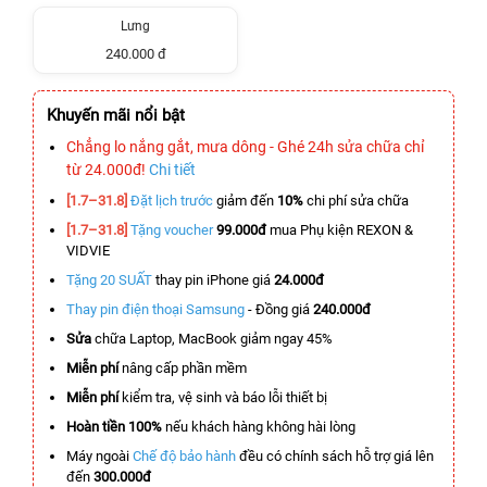
Lưng
240.000 đ
Khuyến mãi nổi bật
Chẳng lo nắng gắt, mưa dông - Ghé 24h sửa chữa chỉ
từ 24.000đ!
Chi tiết
[1.7–31.8]
Đặt lịch trước
giảm đến
10%
chi phí sửa chữa
[1.7–31.8]
Tặng voucher
99.000đ
mua Phụ kiện REXON &
VIDVIE
Tặng 20 SUẤT
thay pin iPhone giá
24.000đ
Thay pin điện thoại Samsung
- Đồng giá
240.000đ
Sửa
chữa Laptop, MacBook giảm ngay 45%
Miễn phí
nâng cấp phần mềm
Miễn phí
kiểm tra, vệ sinh và báo lỗi thiết bị
Hoàn tiền 100%
nếu khách hàng không hài lòng
Máy ngoài
Chế độ bảo hành
đều có chính sách hỗ trợ giá lên
đến
300.000đ