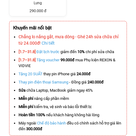
Lưng
290.000 đ
Khuyến mãi nổi bật
Chẳng lo nắng gắt, mưa dông - Ghé 24h sửa chữa chỉ
từ 24.000đ!
Chi tiết
[1.7–31.8]
Đặt lịch trước
giảm đến
10%
chi phí sửa chữa
[1.7–31.8]
Tặng voucher
99.000đ
mua Phụ kiện REXON &
VIDVIE
Tặng 20 SUẤT
thay pin iPhone giá
24.000đ
Thay pin điện thoại Samsung
- Đồng giá
240.000đ
Sửa
chữa Laptop, MacBook giảm ngay 45%
Miễn phí
nâng cấp phần mềm
Miễn phí
kiểm tra, vệ sinh và báo lỗi thiết bị
Hoàn tiền 100%
nếu khách hàng không hài lòng
Máy ngoài
Chế độ bảo hành
đều có chính sách hỗ trợ giá lên
đến
300.000đ