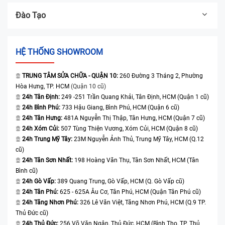
Đào Tạo
HỆ THỐNG SHOWROOM
TRUNG TÂM SỬA CHỮA - QUẬN 10:
260 Đường 3 Tháng 2, Phường
Hòa Hưng, TP. HCM
(Quận 10 cũ)
24h Tân Định:
249 -251 Trần Quang Khải, Tân Định, HCM (Quận 1 cũ)
24h Bình Phú:
733 Hậu Giang, Bình Phú, HCM (Quận 6 cũ)
24h Tân Hưng:
481A Nguyễn Thị Thập, Tân Hưng, HCM (Quận 7 cũ)
24h Xóm Củi:
507 Tùng Thiện Vương, Xóm Củi, HCM (Quận 8 cũ)
24h Trung Mỹ Tây:
23M Nguyễn Ảnh Thủ, Trung Mỹ Tây, HCM (Q.12
cũ)
24h Tân Sơn Nhất:
198 Hoàng Văn Thụ, Tân Sơn Nhất, HCM (Tân
Bình cũ)
24h Gò Vấp:
389 Quang Trung, Gò Vấp, HCM (Q. Gò Vấp cũ)
24h Tân Phú:
625 - 625A Âu Cơ, Tân Phú, HCM (Quận Tân Phú cũ)
24h Tăng Nhơn Phú:
326 Lê Văn Việt, Tăng Nhơn Phú, HCM (Q.9 TP.
Thủ Đức cũ)
24h Thủ Đức:
256 Võ Văn Ngân, Thủ Đức, HCM (Bình Thọ, TP. Thủ