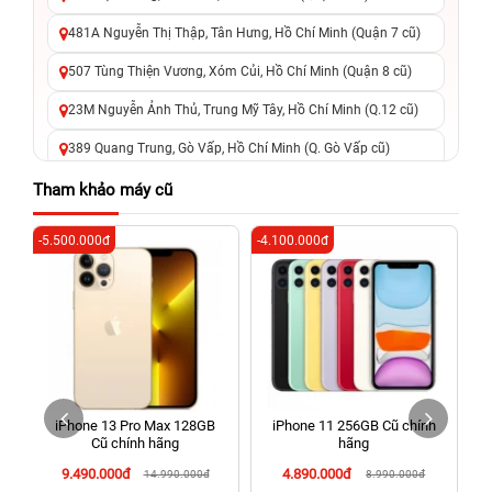
481A Nguyễn Thị Thập, Tân Hưng, Hồ Chí Minh (Quận 7 cũ)
507 Tùng Thiện Vương, Xóm Củi, Hồ Chí Minh (Quận 8 cũ)
23M Nguyễn Ảnh Thủ, Trung Mỹ Tây, Hồ Chí Minh (Q.12 cũ)
389 Quang Trung, Gò Vấp, Hồ Chí Minh (Q. Gò Vấp cũ)
625 - 625A Âu Cơ, Tân Phú, Hồ Chí Minh (Quận Tân Phú cũ)
Tham khảo máy cũ
326 Lê Văn Việt, Tăng Nhơn Phú, Hồ Chí Minh (Q.9 TP. Thủ
-5.500.000đ
-4.100.000đ
-2
Đức cũ)
256 Võ Văn Ngân, Thủ Đức, Hồ Chí Minh (Bình Thọ, TP. Thủ
Đức Cũ)
70 Nguyễn An Ninh, Dĩ An, Hồ Chí Minh (Bình Dương Cũ)
24h Vũng Tàu: 162A Ba Cu, Vũng Tàu, Hồ Chí Minh (TP. Vũng
Tàu cũ)
iPhone 13 Pro Max 128GB
iPhone 11 256GB Cũ chính
198 Hoàng Văn Thụ, Tân Sơn Nhất, Hồ Chí Minh (Tân Bình
Cũ chính hãng
hãng
cũ)
9.490.000đ
4.890.000đ
14.990.000đ
8.990.000đ