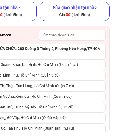
a tận nhà
Sửa giao nhận tại nhà
0đ
(dưới 5km)
Giá
0đ
(dưới 5km)
owroom
A CHỮA: 260 Đường 3 Tháng 2, Phường Hòa Hưng, TP.HCM
x 128GB cũ
iPhone 15 Pro Max 512GB Cũ
iPhone 14 Pro 12
ng
chính hãng
hãng
 Quang Khải, Tân Định, Hồ Chí Minh (Quận 1 cũ)
.990.000đ
18.990.000đ
29.990.000đ
11.990.000đ
1
, Bình Phú, Hồ Chí Minh (Quận 6 cũ)
hị Thập, Tân Hưng, Hồ Chí Minh (Quận 7 cũ)
suất, 0 phí
0 trả trước, 0 lãi suất, 0 phí
0 trả trước, 0 lãi
n Vương, Xóm Củi, Hồ Chí Minh (Quận 8 cũ)
người thân
chuyển đổi, 0 gọi người thân
chuyển đổi, 0 gọi
h Thủ, Trung Mỹ Tây, Hồ Chí Minh (Q.12 cũ)
ng, Gò Vấp, Hồ Chí Minh (Q. Gò Vấp cũ)
 Cơ, Tân Phú, Hồ Chí Minh (Quận Tân Phú cũ)