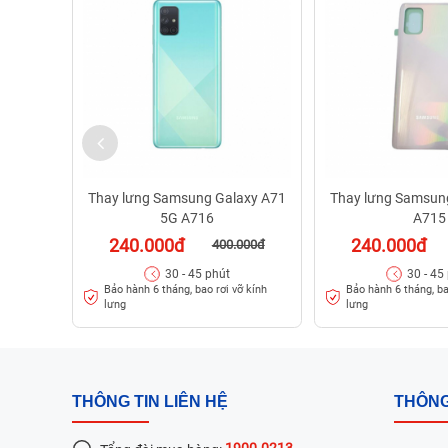
Thay lưng Samsung Galaxy A71
Thay lưng Samsun
5G A716
A715
240.000đ
240.000đ
400.000đ
30 - 45 phút
30 - 45
Bảo hành 6 tháng, bao rơi vỡ kính
Bảo hành 6 tháng, ba
lưng
lưng
THÔNG TIN LIÊN HỆ
THÔNG
1900.0213