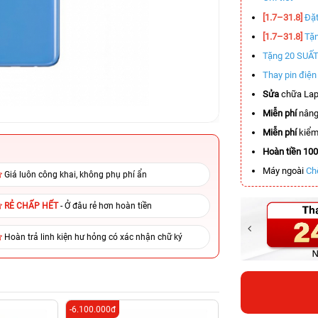
[1.7–31.8]
Đặt
[1.7–31.8]
Tặn
Tặng 20 SUẤ
Thay pin điệ
Sửa
chữa Lap
Miễn phí
nâng
Miễn phí
kiểm 
Hoàn tiền 10
Máy ngoài
Ch
Giá luôn công khai, không phụ phí ẩn
RẺ CHẤP HẾT
- Ở đâu rẻ hơn hoàn tiền
Hoàn trả linh kiện hư hỏng có xác nhận chữ ký
-6.100.000đ
-6.000.000đ