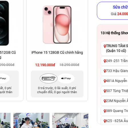
Sửa chữ
Giá
24.00
13
Hệ thống Sh
TRUNG TÂM SỬ
(Quận 10 cũ)
 512GB Cũ
iPhone 15 128GB Cũ chính hãng
iPhone 14 Pro Ma
g
chính hã
249 -251 Trần
.990.000đ
12.190.000đ
18.290.000đ
13.990.000đ
19
733 Hậu Giang
481A Nguyễn T
uất, 0 phí
0 trả trước, 0 lãi suất, 0 phí
0 trả trước, 0 lãi 
507 Tùng Thiệ
gười thân
chuyển đổi, 0 gọi người thân
chuyển đổi, 0 gọi 
23M Nguyễn Ản
389 Quang Tru
625 - 625A Âu