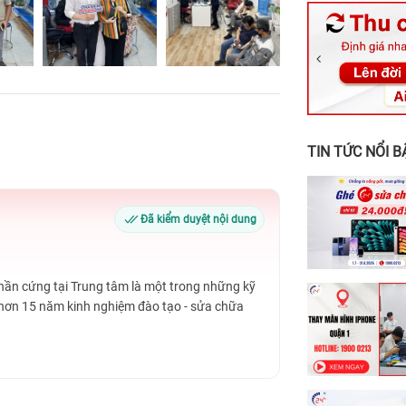
326 Lê Văn Vi
256 Võ Văn Ng
70 Nguyễn An 
24h Vũng Tàu:
198 Hoàng Văn
TIN TỨC NỔI B
Đã kiểm duyệt nội dung
Phần cứng tại Trung tâm là một trong những kỹ
 hơn 15 năm kinh nghiệm đào tạo - sửa chữa