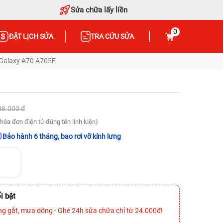
Sửa chữa lấy liền
0
ĐẶT LỊCH SỬA
TRA CỨU SỬA
Galaxy A70 A705F
48.000 đ
hóa đơn điện tử đúng tên linh kiện)
Bảo hành 6 tháng, bao rơi vỡ kính lưng
i bật
ng gắt, mưa dông - Ghé 24h sửa chữa chỉ từ 24.000đ!