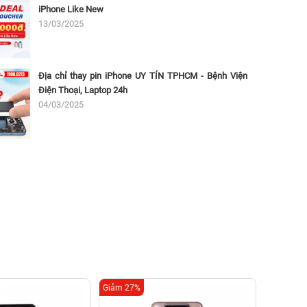
iPhone Like New
13/03/2025
Địa chỉ thay pin iPhone UY TÍN TPHCM - Bệnh Viện
Điện Thoại, Laptop 24h
04/03/2025
Giảm 27%
Giảm 16%
Thay 