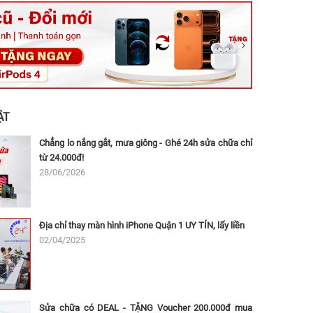
ệt, Tăng Nhơn Phú, Hồ Chí Minh (Q.9 TP. Thủ Đức cũ)
ân, Thủ Đức, Hồ Chí Minh (Bình Thọ, TP. Thủ Đức Cũ)
Ninh, Dĩ An, Hồ Chí Minh (Bình Dương Cũ)
 162A Ba Cu, Vũng Tàu, Hồ Chí Minh (TP. Vũng Tàu cũ)
 Thụ, Tân Sơn Nhất, Hồ Chí Minh (Tân Bình cũ)
ẬT
Chẳng lo nắng gắt, mưa giông - Ghé 24h sửa chữa chỉ
từ 24.000đ!
28/06/2026
Địa chỉ thay màn hình iPhone Quận 1 UY TÍN, lấy liền
02/04/2025
Sửa chữa có DEAL - TẶNG Voucher 200.000đ mua