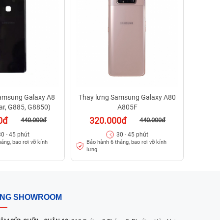
29
Bảo h
lưng
amsung Galaxy A8
Thay lưng Samsung Galaxy A80
tar, G885, G8850)
A805F
0đ
320.000đ
440.000đ
440.000đ
30 - 45 phút
30 - 45 phút
áng, bao rơi vỡ kính
Bảo hành 6 tháng, bao rơi vỡ kính
lưng
ỐNG SHOWROOM