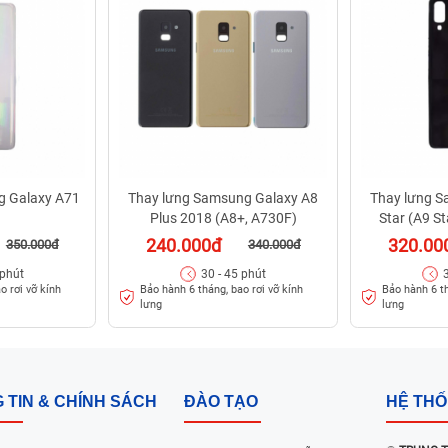
g Galaxy A71
Thay lưng Samsung Galaxy A8
Thay lưng S
Plus 2018 (A8+, A730F)
Star (A9 S
240.000đ
320.00
350.000đ
340.000đ
 phút
30 - 45 phút
o rơi vỡ kính
Bảo hành 6 tháng, bao rơi vỡ kính
Bảo hành 6 th
lưng
lưng
 TIN & CHÍNH SÁCH
ĐÀO TẠO
HỆ TH