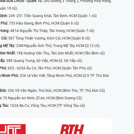
ÂM SỬA CHỮA - QUẬN 10:
260 Đường 3 Tháng 2, Phường Hòa Hưng,
uận 10 cũ)
Định:
249 -251 Trần Quang Khải, Tân Định, HCM (Quận 1 cũ)
 Phú:
733 Hậu Giang, Bình Phú, HCM (Quận 6 cũ)
 Hưng:
481A Nguyễn Thị Thập, Tân Hưng, HCM (Quận 7 cũ)
 Củi:
507 Tùng Thiện Vương, Xóm Củi, HCM (Quận 8 cũ)
g Mỹ Tây:
23M Nguyễn Ảnh Thủ, Trung Mỹ Tây, HCM (Q.12 cũ)
Sơn Nhất:
198 Hoàng Văn Thụ, Tân Sơn Nhất, HCM (Tân Bình cũ)
Vấp:
389 Quang Trung, Gò Vấp, HCM (Q. Gò Vấp cũ)
 Phú:
625 - 625A Âu Cơ, Tân Phú, HCM (Quận Tân Phú cũ)
g Nhơn Phú:
326 Lê Văn Việt, Tăng Nhơn Phú, HCM (Q.9 TP. Thủ Đức
 Đức:
256 Võ Văn Ngân, Thủ Đức, HCM (Bình Thọ, TP. Thủ Đức Cũ)
n:
70 Nguyễn An Ninh, Dĩ An, HCM (Bình Dương Cũ)
g Tàu:
162A Ba Cu, Vũng Tàu, HCM (TP. Vũng Tàu cũ)