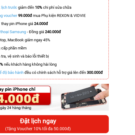
 lịch trước
giảm đến
10%
chi phí sửa chữa
g voucher
99.000đ
mua Phụ kiện REXON & VIDVIE
T
thay pin iPhone giá
24.000đ
n thoại Samsung
- Đồng giá
240.000đ
top, MacBook giảm ngay 45%
 cấp phần mềm
tra, vệ sinh và báo lỗi thiết bị
0%
nếu khách hàng không hài lòng
ế độ bảo hành
đều có chính sách hỗ trợ giá lên đến
300.000đ
Đặt lịch ngay
(Tặng Voucher 10% tối đa 50.000đ)
-11.000.000đ
-4.000.000đ