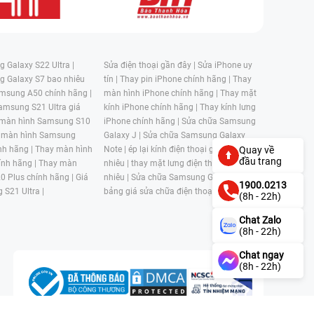
 Galaxy S22 Ultra |
Sửa điện thoại gần đây |
Sửa iPhone uy
g Galaxy S7 bao nhiêu
tín |
Thay pin iPhone chính hãng |
Thay
msung A50 chính hãng |
màn hình iPhone chính hãng |
Thay mặt
amsung S21 Ultra giá
kính iPhone chính hãng |
Thay kính lưng
 màn hình Samsung S10
iPhone chính hãng |
Sửa chữa Samsung
 màn hình Samsung
Galaxy J |
Sửa chữa Samsung Galaxy
nh hãng |
Thay màn hình
Note |
ép lại kính điện thoại giá bao
Quay về
đầu trang
nh hãng |
Thay màn
nhiêu |
thay mặt lưng điện thoại giá bao
0 Plus chính hãng |
Giá
nhiêu |
Sửa chữa Samsung Galaxy S |
1900.0213
 S21 Ultra |
bảng giá sửa chữa điện thoại samsung |
(8h - 22h)
Chat Zalo
(8h - 22h)
Chat ngay
(8h - 22h)