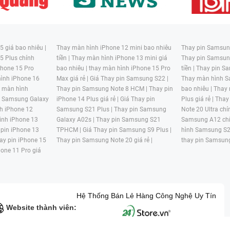
 giá bao nhiêu |
Thay màn hình iPhone 12 mini bao nhiêu
Thay pin Samsung
5 Plus chính
tiền |
Thay màn hình iPhone 13 mini giá
Thay pin Samsun
hone 15 Pro
bao nhiêu |
thay màn hình iPhone 15 Pro
tiền |
Thay pin Sa
ình iPhone 16
Max giá rẻ |
Giá Thay pin Samsung S22 |
Thay màn hình S
y màn hình
Thay pin Samsung Note 8 HCM |
Thay pin
bao nhiêu |
Thay
n Samsung Galaxy
iPhone 14 Plus giá rẻ |
Giá Thay pin
Plus giá rẻ |
Thay
h iPhone 12
Samsung S21 Plus |
Thay pin Samsung
Note 20 Ultra chí
ình iPhone 13
Galaxy A02s |
Thay pin Samsung S21
Samsung A12 chí
 pin iPhone 13
TPHCM |
Giá Thay pin Samsung S9 Plus |
hình Samsung S2
ay pin iPhone 15
Thay pin Samsung Note 20 giá rẻ |
thay pin Samsung
hone 11 Pro giá
Hệ Thống Bán Lẻ Hàng Công Nghệ Uy Tín
Website thành viên: