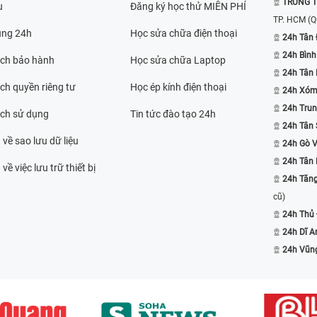
TRUNG T
u
Đăng ký học thử MIỄN PHÍ
TP. HCM
(Q
ụng 24h
Học sửa chữa điện thoại
24h Tân 
24h Bình
ách bảo hành
Học sửa chữa Laptop
24h Tân
ch quyền riêng tư
Học ép kính điện thoại
24h Xóm
24h Trun
ách sử dụng
Tin tức đào tạo 24h
24h Tân 
 về sao lưu dữ liệu
24h Gò 
24h Tân
về việc lưu trữ thiết bị
24h Tăn
cũ)
24h Thủ
24h Dĩ A
24h Vũn