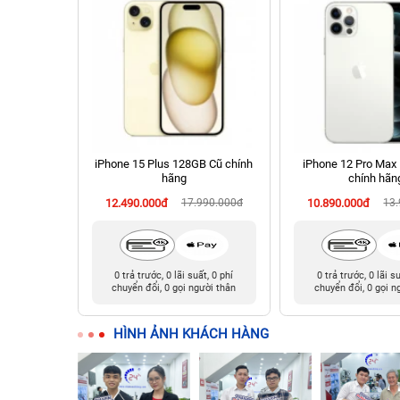
 256GB Cũ
iPhone 15 Plus 128GB Cũ chính
iPhone 12 Pro Max
hãng
chính hãn
990.000đ
12.490.000đ
17.990.000đ
10.890.000đ
13
t, 0 phí
0 trả trước, 0 lãi suất, 0 phí
0 trả trước, 0 lãi s
ười thân
chuyển đổi, 0 gọi người thân
chuyển đổi, 0 gọi n
HÌNH ẢNH KHÁCH HÀNG