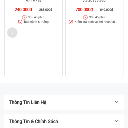
A71 A715
A9 2015 A900
240.000đ
700.000đ
288.000đ
840.000đ
30 - 45 phút
30 - 45 phút
Bảo hành 6 tháng
Kiểm tra dịch vụ khi nhận lại
máy
Thông Tin Liên Hệ
Thông Tin & Chính Sách