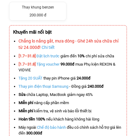
Thay khung benzen
200.000 đ
Khuyến mãi nổi bật
Chẳng lo nắng gắt, mưa dông - Ghé 24h sửa chữa chỉ
từ 24.000đ!
Chi tiết
[1.7–31.8]
Đặt lịch trước
giảm đến
10%
chi phí sửa chữa
[1.7–31.8]
Tặng voucher
99.000đ
mua Phụ kiện REXON &
VIDVIE
Tặng 20 SUẤT
thay pin iPhone giá
24.000đ
Thay pin điện thoại Samsung
- Đồng giá
240.000đ
Sửa
chữa Laptop, MacBook giảm ngay 45%
Miễn phí
nâng cấp phần mềm
Miễn phí
kiểm tra, vệ sinh và báo lỗi thiết bị
Hoàn tiền 100%
nếu khách hàng không hài lòng
Máy ngoài
Chế độ bảo hành
đều có chính sách hỗ trợ giá lên
đến
300.000đ