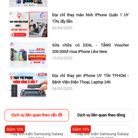
Địa chỉ thay màn hình iPhone Quận 1 UY
TÍN, lấy liền
02/04/2025
Sửa chữa có DEAL - TẶNG Voucher
200.000đ mua iPhone Like New
13/03/2025
Địa chỉ thay pin iPhone UY TÍN TPHCM -
Bệnh Viện Điện Thoại, Laptop 24h
04/03/2025
Dịch vụ liên quan theo vấn đề
Dịch vụ liên quan theo dòng
Giảm 16%
Giảm 16%
Thay linh kiện Samsung Galaxy
Thay linh kiện Samsung Galaxy