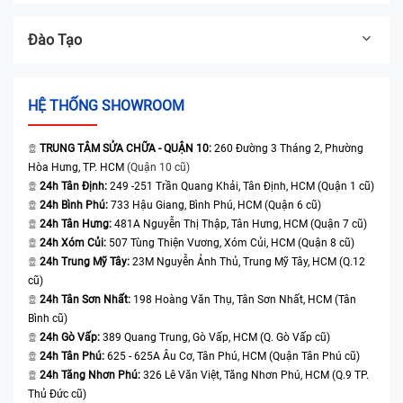
Đào Tạo
HỆ THỐNG SHOWROOM
TRUNG TÂM SỬA CHỮA - QUẬN 10:
260 Đường 3 Tháng 2, Phường
Hòa Hưng, TP. HCM
(Quận 10 cũ)
24h Tân Định:
249 -251 Trần Quang Khải, Tân Định, HCM (Quận 1 cũ)
24h Bình Phú:
733 Hậu Giang, Bình Phú, HCM (Quận 6 cũ)
24h Tân Hưng:
481A Nguyễn Thị Thập, Tân Hưng, HCM (Quận 7 cũ)
24h Xóm Củi:
507 Tùng Thiện Vương, Xóm Củi, HCM (Quận 8 cũ)
24h Trung Mỹ Tây:
23M Nguyễn Ảnh Thủ, Trung Mỹ Tây, HCM (Q.12
cũ)
24h Tân Sơn Nhất:
198 Hoàng Văn Thụ, Tân Sơn Nhất, HCM (Tân
Bình cũ)
24h Gò Vấp:
389 Quang Trung, Gò Vấp, HCM (Q. Gò Vấp cũ)
24h Tân Phú:
625 - 625A Âu Cơ, Tân Phú, HCM (Quận Tân Phú cũ)
24h Tăng Nhơn Phú:
326 Lê Văn Việt, Tăng Nhơn Phú, HCM (Q.9 TP.
Thủ Đức cũ)