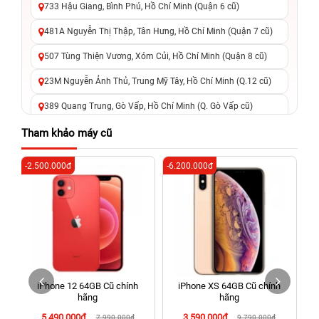
733 Hậu Giang, Bình Phú, Hồ Chí Minh (Quận 6 cũ)
481A Nguyễn Thị Thập, Tân Hưng, Hồ Chí Minh (Quận 7 cũ)
507 Tùng Thiện Vương, Xóm Củi, Hồ Chí Minh (Quận 8 cũ)
23M Nguyễn Ảnh Thủ, Trung Mỹ Tây, Hồ Chí Minh (Q.12 cũ)
389 Quang Trung, Gò Vấp, Hồ Chí Minh (Q. Gò Vấp cũ)
625 - 625A Âu Cơ, Tân Phú, Hồ Chí Minh (Quận Tân Phú cũ)
Tham khảo máy cũ
326 Lê Văn Việt, Tăng Nhơn Phú, Hồ Chí Minh (Q.9 TP. Thủ
-2.500.000đ
-6.200.000đ
-5
Đức cũ)
256 Võ Văn Ngân, Thủ Đức, Hồ Chí Minh (Bình Thọ, TP. Thủ
Đức Cũ)
70 Nguyễn An Ninh, Dĩ An, Hồ Chí Minh (Bình Dương Cũ)
24h Vũng Tàu: 162A Ba Cu, Vũng Tàu, Hồ Chí Minh (TP. Vũng
Tàu cũ)
h
iPhone 12 64GB Cũ chính
iPhone XS 64GB Cũ chính
198 Hoàng Văn Thụ, Tân Sơn Nhất, Hồ Chí Minh (Tân Bình
hãng
hãng
cũ)
5.490.000đ
3.590.000đ
7.990.000đ
9.790.000đ