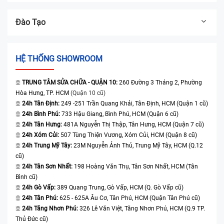
Đào Tạo
HỆ THỐNG SHOWROOM
TRUNG TÂM SỬA CHỮA - QUẬN 10:
260 Đường 3 Tháng 2, Phường
Hòa Hưng, TP. HCM
(Quận 10 cũ)
24h Tân Định:
249 -251 Trần Quang Khải, Tân Định, HCM (Quận 1 cũ)
24h Bình Phú:
733 Hậu Giang, Bình Phú, HCM (Quận 6 cũ)
24h Tân Hưng:
481A Nguyễn Thị Thập, Tân Hưng, HCM (Quận 7 cũ)
24h Xóm Củi:
507 Tùng Thiện Vương, Xóm Củi, HCM (Quận 8 cũ)
24h Trung Mỹ Tây:
23M Nguyễn Ảnh Thủ, Trung Mỹ Tây, HCM (Q.12
cũ)
24h Tân Sơn Nhất:
198 Hoàng Văn Thụ, Tân Sơn Nhất, HCM (Tân
Bình cũ)
24h Gò Vấp:
389 Quang Trung, Gò Vấp, HCM (Q. Gò Vấp cũ)
24h Tân Phú:
625 - 625A Âu Cơ, Tân Phú, HCM (Quận Tân Phú cũ)
24h Tăng Nhơn Phú:
326 Lê Văn Việt, Tăng Nhơn Phú, HCM (Q.9 TP.
Thủ Đức cũ)