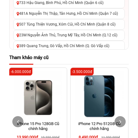
733 Hậu Giang, Bình Phú, Hồ Chí Minh (Quận 6 cũ)
481A Nguyễn Thị Thập, Tân Hưng, Hồ Chí Minh (Quận 7 cũ)
507 Tùng Thiện Vương, Xóm Củi, Hồ Chí Minh (Quận 8 cũ)
23M Nguyễn Ảnh Thủ, Trung Mỹ Tây, Hồ Chí Minh (Q.12 cũ)
389 Quang Trung, Gò Vấp, Hồ Chí Minh (Q. Gò Vấp cũ)
625 - 625A Âu Cơ, Tân Phú, Hồ Chí Minh (Quận Tân Phú cũ)
Tham khảo máy cũ
326 Lê Văn Việt, Tăng Nhơn Phú, Hồ Chí Minh (Q.9 TP. Thủ
-6.000.000đ
-3.500.000đ
-6
Đức cũ)
256 Võ Văn Ngân, Thủ Đức, Hồ Chí Minh (Bình Thọ, TP. Thủ
Đức Cũ)
70 Nguyễn An Ninh, Dĩ An, Hồ Chí Minh (Bình Dương Cũ)
24h Vũng Tàu: 162A Ba Cu, Vũng Tàu, Hồ Chí Minh (TP. Vũng
Tàu cũ)
iPhone 15 Pro 128GB Cũ
iPhone 12 Pro 512GB Cũ
198 Hoàng Văn Thụ, Tân Sơn Nhất, Hồ Chí Minh (Tân Bình
chính hãng
chính hãng
cũ)
13.990.000đ
8.490.000đ
19.990.000đ
11.990.000đ