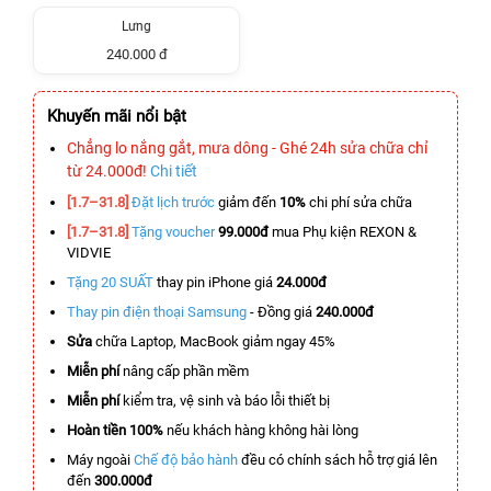
Lưng
240.000 đ
Khuyến mãi nổi bật
Chẳng lo nắng gắt, mưa dông - Ghé 24h sửa chữa chỉ
từ 24.000đ!
Chi tiết
[1.7–31.8]
Đặt lịch trước
giảm đến
10%
chi phí sửa chữa
[1.7–31.8]
Tặng voucher
99.000đ
mua Phụ kiện REXON &
VIDVIE
Tặng 20 SUẤT
thay pin iPhone giá
24.000đ
Thay pin điện thoại Samsung
- Đồng giá
240.000đ
Sửa
chữa Laptop, MacBook giảm ngay 45%
Miễn phí
nâng cấp phần mềm
Miễn phí
kiểm tra, vệ sinh và báo lỗi thiết bị
Hoàn tiền 100%
nếu khách hàng không hài lòng
Máy ngoài
Chế độ bảo hành
đều có chính sách hỗ trợ giá lên
đến
300.000đ