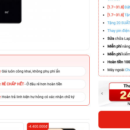
[1.7–31.8]
Đặt
[1.7–31.8]
Tặn
Tặng 20 SUẤ
Thay pin điệ
Sửa
chữa Lap
Miễn phí
nâng
Miễn phí
kiểm 
Hoàn tiền 10
Máy ngoài
Ch
Giá luôn công khai, không phụ phí ẩn
RẺ CHẤP HẾT
- Ở đâu rẻ hơn hoàn tiền
Hoàn trả linh kiện hư hỏng có xác nhận chữ ký
-4.400.000đ
-2.500.000đ