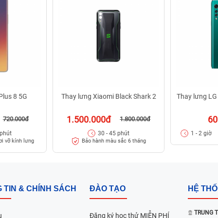
Plus 8 5G
Thay lưng Xiaomi Black Shark 2
Thay lưng LG
1.500.000đ
60
720.000đ
1.800.000đ
 phút
30 - 45 phút
1 - 2 giờ
ơi vỡ kính lưng
Bảo hành màu sắc 6 tháng
 TIN & CHÍNH SÁCH
ĐÀO TẠO
HỆ TH
TRUNG T
u
Đăng ký học thử MIỄN PHÍ