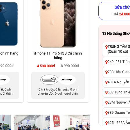
Sửa chữ
Giá
24.00
13
Hệ thống Sh
TRUNG TÂM SỬ
(Quận 10 cũ)
 chính hãng
iPhone 11 Pro 64GB Cũ chính
iPhone 12 64GB Cũ
hãng
249 -251 Trần
990.000đ
4.590.000đ
8.990.000đ
5.490.000đ
7
733 Hậu Giang
481A Nguyễn T
uất, 0 phí
0 trả trước, 0 lãi suất, 0 phí
0 trả trước, 0 lãi 
507 Tùng Thiệ
gười thân
chuyển đổi, 0 gọi người thân
chuyển đổi, 0 gọi 
23M Nguyễn Ản
389 Quang Tru
625 - 625A Âu