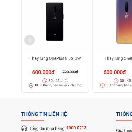
Thay lưng OnePlus 8 5G UW
Thay lưng One
600.000đ
600.000đ
720.000đ
30 - 45 phút
30 - 45
BH 6 tháng, bao rơi vỡ kính lưng
BH 6 tháng, bao r
THÔNG TIN LIÊN HỆ
THÔNG
1900.0213
Tổng đài mua hàng:
Giới thiệ