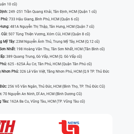
uận 10 cũ)
Định:
249 -251 Trần Quang Khải, Tân Định, HCM (Quận 1 cũ)
 Phú:
733 Hậu Giang, Bình Phú, HCM (Quận 6 cũ)
 Hưng:
481A Nguyễn Thị Thập, Tân Hưng, HCM (Quận 7 cũ)
 Củi:
507 Tùng Thiện Vương, Xóm Củi, HCM (Quận 8 cũ)
g Mỹ Tây:
23M Nguyễn Ảnh Thủ, Trung Mỹ Tây, HCM (Q.12 cũ)
Sơn Nhất:
198 Hoàng Văn Thụ, Tân Sơn Nhất, HCM (Tân Bình cũ)
Vấp:
389 Quang Trung, Gò Vấp, HCM (Q. Gò Vấp cũ)
 Phú:
625 - 625A Âu Cơ, Tân Phú, HCM (Quận Tân Phú cũ)
g Nhơn Phú:
326 Lê Văn Việt, Tăng Nhơn Phú, HCM (Q.9 TP. Thủ Đức
 Đức:
256 Võ Văn Ngân, Thủ Đức, HCM (Bình Thọ, TP. Thủ Đức Cũ)
n:
70 Nguyễn An Ninh, Dĩ An, HCM (Bình Dương Cũ)
g Tàu:
162A Ba Cu, Vũng Tàu, HCM (TP. Vũng Tàu cũ)