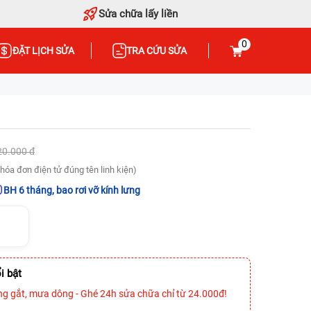
Sửa chữa lấy liền
0
ĐẶT LỊCH SỬA
TRA CỨU SỬA
20.000 đ
hóa đơn điện tử đúng tên linh kiện)
BH 6 tháng, bao rơi vỡ kính lưng
i bật
ng gắt, mưa dông - Ghé 24h sửa chữa chỉ từ 24.000đ!