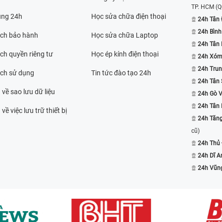
TP. HCM
(Q
ụng 24h
Học sửa chữa điện thoại
24h Tân 
24h Bình
ách bảo hành
Học sửa chữa Laptop
24h Tân
ch quyền riêng tư
Học ép kính điện thoại
24h Xóm
24h Trun
ách sử dụng
Tin tức đào tạo 24h
24h Tân 
 về sao lưu dữ liệu
24h Gò 
24h Tân
về việc lưu trữ thiết bị
24h Tăn
cũ)
24h Thủ
24h Dĩ A
24h Vũn