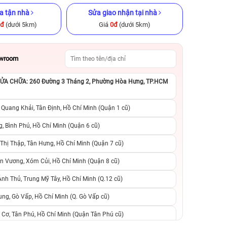
a tận nhà
Sửa giao nhận tại nhà
0đ
(dưới 5km)
Giá
0đ
(dưới 5km)
owroom
A CHỮA: 260 Đường 3 Tháng 2, Phường Hòa Hưng, TP.HCM
 chính hãng
iPhone 12 Pro Max 128GB Cũ
iPhone 14 Pro M
chính hãng
chính h
 Quang Khải, Tân Định, Hồ Chí Minh (Quận 1 cũ)
.990.000đ
9.490.000đ
11.990.000đ
14.990.000đ
2
, Bình Phú, Hồ Chí Minh (Quận 6 cũ)
hị Thập, Tân Hưng, Hồ Chí Minh (Quận 7 cũ)
suất, 0 phí
0 trả trước, 0 lãi suất, 0 phí
0 trả trước, 0 lãi
n Vương, Xóm Củi, Hồ Chí Minh (Quận 8 cũ)
người thân
chuyển đổi, 0 gọi người thân
chuyển đổi, 0 gọi
h Thủ, Trung Mỹ Tây, Hồ Chí Minh (Q.12 cũ)
ng, Gò Vấp, Hồ Chí Minh (Q. Gò Vấp cũ)
 Cơ, Tân Phú, Hồ Chí Minh (Quận Tân Phú cũ)