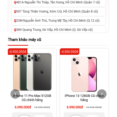
481A Nguyễn Thị Thập, Tân Hưng, Hồ Chí Minh (Quận 7 cũ)
507 Tùng Thiện Vương, Xóm Củi, Hồ Chí Minh (Quận 8 cũ)
23M Nguyễn Ảnh Thủ, Trung Mỹ Tây, Hồ Chí Minh (Q.12 cũ)
389 Quang Trung, Gò Vấp, Hồ Chí Minh (Q. Gò Vấp cũ)
625 - 625A Âu Cơ, Tân Phú, Hồ Chí Minh (Quận Tân Phú cũ)
Tham khảo máy cũ
326 Lê Văn Việt, Tăng Nhơn Phú, Hồ Chí Minh (Q.9 TP. Thủ
-4.900.000đ
-4.000.000đ
-2
Đức cũ)
256 Võ Văn Ngân, Thủ Đức, Hồ Chí Minh (Bình Thọ, TP. Thủ
Đức Cũ)
70 Nguyễn An Ninh, Dĩ An, Hồ Chí Minh (Bình Dương Cũ)
24h Vũng Tàu: 162A Ba Cu, Vũng Tàu, Hồ Chí Minh (TP. Vũng
Tàu cũ)
iPhone 11 Pro Max 512GB
iPhone 13 128GB Cũ chính
198 Hoàng Văn Thụ, Tân Sơn Nhất, Hồ Chí Minh (Tân Bình
Cũ chính hãng
hãng
cũ)
6.090.000đ
6.990.000đ
10.990.000đ
10.990.000đ