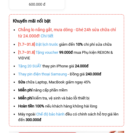
600.000 đ
Khuyến mãi nổi bật
Chẳng lo nắng gắt, mưa dông - Ghé 24h sửa chữa chỉ
từ 24.000đ!
Chi tiết
[1.7–31.8]
Đặt lịch trước
giảm đến
10%
chi phí sửa chữa
[1.7–31.8]
Tặng voucher
99.000đ
mua Phụ kiện REXON &
VIDVIE
Tặng 20 SUẤT
thay pin iPhone giá
24.000đ
Thay pin điện thoại Samsung
- Đồng giá
240.000đ
Sửa
chữa Laptop, MacBook giảm ngay 45%
Miễn phí
nâng cấp phần mềm
Miễn phí
kiểm tra, vệ sinh và báo lỗi thiết bị
Hoàn tiền 100%
nếu khách hàng không hài lòng
Máy ngoài
Chế độ bảo hành
đều có chính sách hỗ trợ giá lên
đến
300.000đ