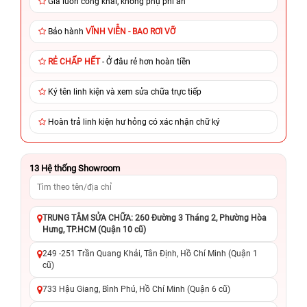
Giá luôn công khai, không phụ phí ẩn
Bảo hành
VĨNH VIỄN - BAO RƠI VỠ
RẺ CHẤP HẾT
- Ở đâu rẻ hơn hoàn tiền
Ký tên linh kiện và xem sửa chữa trực tiếp
Hoàn trả linh kiện hư hỏng có xác nhận chữ ký
13
Hệ thống Showroom
TRUNG TÂM SỬA CHỮA: 260 Đường 3 Tháng 2, Phường Hòa
Hưng, TP.HCM (Quận 10 cũ)
249 -251 Trần Quang Khải, Tân Định, Hồ Chí Minh (Quận 1
cũ)
733 Hậu Giang, Bình Phú, Hồ Chí Minh (Quận 6 cũ)