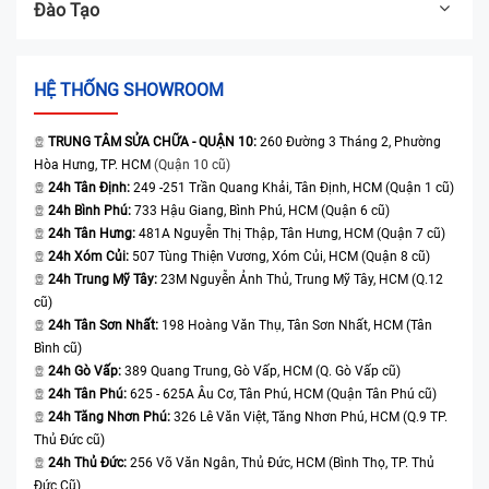
Đào Tạo
HỆ THỐNG SHOWROOM
TRUNG TÂM SỬA CHỮA - QUẬN 10:
260 Đường 3 Tháng 2, Phường
Hòa Hưng, TP. HCM
(Quận 10 cũ)
24h Tân Định:
249 -251 Trần Quang Khải, Tân Định, HCM (Quận 1 cũ)
24h Bình Phú:
733 Hậu Giang, Bình Phú, HCM (Quận 6 cũ)
24h Tân Hưng:
481A Nguyễn Thị Thập, Tân Hưng, HCM (Quận 7 cũ)
24h Xóm Củi:
507 Tùng Thiện Vương, Xóm Củi, HCM (Quận 8 cũ)
24h Trung Mỹ Tây:
23M Nguyễn Ảnh Thủ, Trung Mỹ Tây, HCM (Q.12
cũ)
24h Tân Sơn Nhất:
198 Hoàng Văn Thụ, Tân Sơn Nhất, HCM (Tân
Bình cũ)
24h Gò Vấp:
389 Quang Trung, Gò Vấp, HCM (Q. Gò Vấp cũ)
24h Tân Phú:
625 - 625A Âu Cơ, Tân Phú, HCM (Quận Tân Phú cũ)
24h Tăng Nhơn Phú:
326 Lê Văn Việt, Tăng Nhơn Phú, HCM (Q.9 TP.
Thủ Đức cũ)
24h Thủ Đức:
256 Võ Văn Ngân, Thủ Đức, HCM (Bình Thọ, TP. Thủ
Đức Cũ)