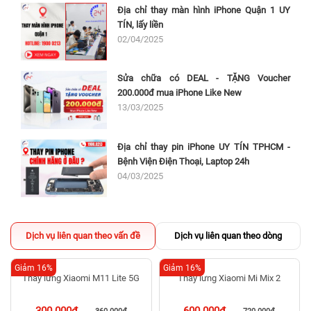
Địa chỉ thay màn hình iPhone Quận 1 UY
TÍN, lấy liền
02/04/2025
Sửa chữa có DEAL - TẶNG Voucher
200.000đ mua iPhone Like New
13/03/2025
Địa chỉ thay pin iPhone UY TÍN TPHCM -
Bệnh Viện Điện Thoại, Laptop 24h
04/03/2025
Dịch vụ liên quan theo vấn đề
Dịch vụ liên quan theo dòng
Giảm 16%
Giảm 16%
Thay lưng Xiaomi M11 Lite 5G
Thay lưng Xiaomi Mi Mix 2
300.000đ
600.000đ