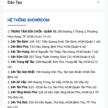
Đào Tạo
HỆ THỐNG SHOWROOM
TRUNG TÂM SỬA CHỮA - QUẬN 10:
260 Đường 3 Tháng 2, Phường
Hòa Hưng, TP. HCM
(Quận 10 cũ)
24h Tân Định:
249 -251 Trần Quang Khải, Tân Định, HCM (Quận 1 cũ)
24h Bình Phú:
733 Hậu Giang, Bình Phú, HCM (Quận 6 cũ)
24h Tân Hưng:
481A Nguyễn Thị Thập, Tân Hưng, HCM (Quận 7 cũ)
24h Xóm Củi:
507 Tùng Thiện Vương, Xóm Củi, HCM (Quận 8 cũ)
24h Trung Mỹ Tây:
23M Nguyễn Ảnh Thủ, Trung Mỹ Tây, HCM (Q.12
cũ)
24h Tân Sơn Nhất:
198 Hoàng Văn Thụ, Tân Sơn Nhất, HCM (Tân
Bình cũ)
24h Gò Vấp:
389 Quang Trung, Gò Vấp, HCM (Q. Gò Vấp cũ)
24h Tân Phú:
625 - 625A Âu Cơ, Tân Phú, HCM (Quận Tân Phú cũ)
24h Tăng Nhơn Phú:
326 Lê Văn Việt, Tăng Nhơn Phú, HCM (Q.9 TP.
Thủ Đức cũ)
24h Thủ Đức:
256 Võ Văn Ngân, Thủ Đức, HCM (Bình Thọ, TP. Thủ
Đức Cũ)