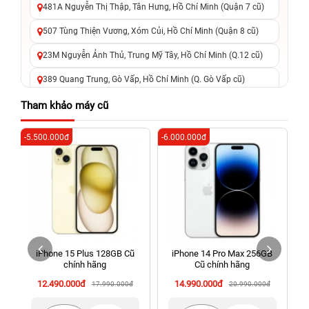
481A Nguyễn Thị Thập, Tân Hưng, Hồ Chí Minh (Quận 7 cũ)
507 Tùng Thiện Vương, Xóm Củi, Hồ Chí Minh (Quận 8 cũ)
23M Nguyễn Ảnh Thủ, Trung Mỹ Tây, Hồ Chí Minh (Q.12 cũ)
389 Quang Trung, Gò Vấp, Hồ Chí Minh (Q. Gò Vấp cũ)
625 - 625A Âu Cơ, Tân Phú, Hồ Chí Minh (Quận Tân Phú cũ)
Tham khảo máy cũ
326 Lê Văn Việt, Tăng Nhơn Phú, Hồ Chí Minh (Q.9 TP. Thủ
-5.500.000đ
-6.000.000đ
-3
Đức cũ)
256 Võ Văn Ngân, Thủ Đức, Hồ Chí Minh (Bình Thọ, TP. Thủ
Đức Cũ)
70 Nguyễn An Ninh, Dĩ An, Hồ Chí Minh (Bình Dương Cũ)
24h Vũng Tàu: 162A Ba Cu, Vũng Tàu, Hồ Chí Minh (TP. Vũng
Tàu cũ)
iPhone 15 Plus 128GB Cũ
iPhone 14 Pro Max 256GB
198 Hoàng Văn Thụ, Tân Sơn Nhất, Hồ Chí Minh (Tân Bình
chính hãng
Cũ chính hãng
cũ)
12.490.000đ
14.990.000đ
17.990.000đ
20.990.000đ