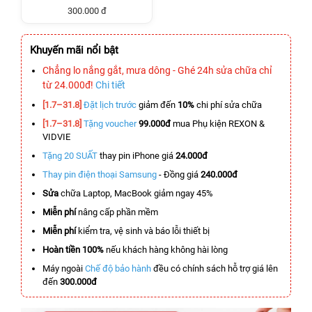
300.000 đ
Khuyến mãi nổi bật
Chẳng lo nắng gắt, mưa dông - Ghé 24h sửa chữa chỉ
từ 24.000đ!
Chi tiết
[1.7–31.8]
Đặt lịch trước
giảm đến
10%
chi phí sửa chữa
[1.7–31.8]
Tặng voucher
99.000đ
mua Phụ kiện REXON &
VIDVIE
Tặng 20 SUẤT
thay pin iPhone giá
24.000đ
Thay pin điện thoại Samsung
- Đồng giá
240.000đ
Sửa
chữa Laptop, MacBook giảm ngay 45%
Miễn phí
nâng cấp phần mềm
Miễn phí
kiểm tra, vệ sinh và báo lỗi thiết bị
Hoàn tiền 100%
nếu khách hàng không hài lòng
Máy ngoài
Chế độ bảo hành
đều có chính sách hỗ trợ giá lên
đến
300.000đ