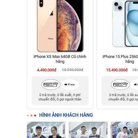
chính hãng
iPhone XS Max 64GB Cũ chính
iPhone 15 Plus 256
hãng
hãng
90.000đ
4.490.000đ
10.990.000đ
15.490.000đ
18
t, 0 phí
0 trả trước, 0 lãi suất, 0 phí
0 trả trước, 0 lãi s
ười thân
chuyển đổi, 0 gọi người thân
chuyển đổi, 0 gọi n
HÌNH ẢNH KHÁCH HÀNG