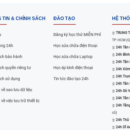
 TIN & CHÍNH SÁCH
ĐÀO TẠO
HỆ TH
TRUNG T
u
Đăng ký học thử MIỄN PHÍ
TP. HCM
(Q
ụng 24h
Học sửa chữa điện thoại
24h Tân 
24h Bình
ách bảo hành
Học sửa chữa Laptop
24h Tân
ch quyền riêng tư
Học ép kính điện thoại
24h Xóm
24h Trun
ách sử dụng
Tin tức đào tạo 24h
24h Tân 
 về sao lưu dữ liệu
24h Gò 
24h Tân
về việc lưu trữ thiết bị
24h Tăn
cũ)
24h Thủ
24h Dĩ A