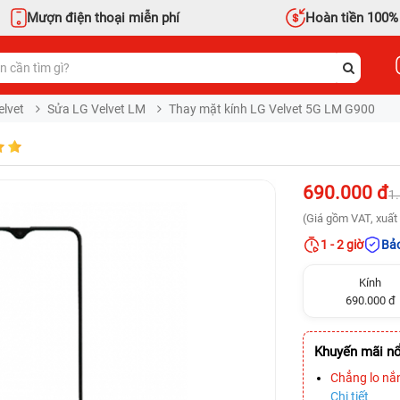
Mượn điện thoại miễn phí
Hoàn tiền 100%
elvet
Sửa LG Velvet LM
Thay mặt kính LG Velvet 5G LM G900
690.000 đ
1
(Giá gồm VAT, xuất 
1 - 2 giờ
Bảo
Kính
690.000 đ
Khuyến mãi nổ
Chẳng lo nắ
Chi tiết