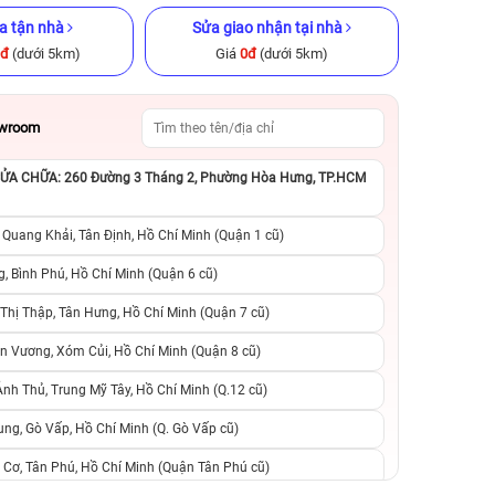
a tận nhà
Sửa giao nhận tại nhà
0đ
(dưới 5km)
Giá
0đ
(dưới 5km)
owroom
A CHỮA: 260 Đường 3 Tháng 2, Phường Hòa Hưng, TP.HCM
x 512GB Cũ
iPhone 13 Pro 256GB Cũ chính
iPhone 11 Pro M
ng
hãng
chính h
 Quang Khải, Tân Định, Hồ Chí Minh (Quận 1 cũ)
.990.000đ
9.490.000đ
14.990.000đ
5.590.000đ
8
, Bình Phú, Hồ Chí Minh (Quận 6 cũ)
hị Thập, Tân Hưng, Hồ Chí Minh (Quận 7 cũ)
suất, 0 phí
0 trả trước, 0 lãi suất, 0 phí
0 trả trước, 0 lãi
n Vương, Xóm Củi, Hồ Chí Minh (Quận 8 cũ)
người thân
chuyển đổi, 0 gọi người thân
chuyển đổi, 0 gọi
h Thủ, Trung Mỹ Tây, Hồ Chí Minh (Q.12 cũ)
ng, Gò Vấp, Hồ Chí Minh (Q. Gò Vấp cũ)
 Cơ, Tân Phú, Hồ Chí Minh (Quận Tân Phú cũ)