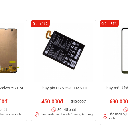
Giảm 16%
Giảm 37%
Velvet 5G LM
Thay pin LG Velvet LM 910
Thay mặt kín
00đ
450.000đ
690.00
540.000đ
 phút
30 - 45 phút
Bảo hành bụi 
bao rơi vớ kính
Bảo hành pin phù, chức năng 6 tháng
kính