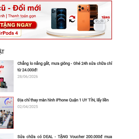
ệt, Tăng Nhơn Phú, Hồ Chí Minh (Q.9 TP. Thủ Đức cũ)
ân, Thủ Đức, Hồ Chí Minh (Bình Thọ, TP. Thủ Đức Cũ)
Ninh, Dĩ An, Hồ Chí Minh (Bình Dương Cũ)
 162A Ba Cu, Vũng Tàu, Hồ Chí Minh (TP. Vũng Tàu cũ)
 Thụ, Tân Sơn Nhất, Hồ Chí Minh (Tân Bình cũ)
ẬT
Chẳng lo nắng gắt, mưa giông - Ghé 24h sửa chữa chỉ
từ 24.000đ!
28/06/2026
Địa chỉ thay màn hình iPhone Quận 1 UY TÍN, lấy liền
02/04/2025
Sửa chữa có DEAL - TẶNG Voucher 200.000đ mua