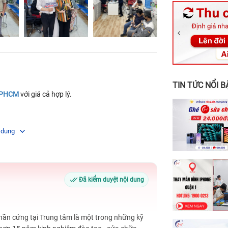
326 Lê Văn Vi
256 Võ Văn Ng
70 Nguyễn An 
24h Vũng Tàu:
198 Hoàng Văn
TIN TỨC NỔI B
 TPHCM
với giá cả hợp lý.
 dung
Đã kiểm duyệt nội dung
Phần cứng tại Trung tâm là một trong những kỹ