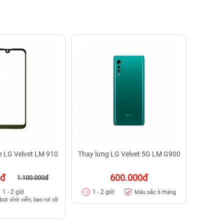
Thay 
1 - 
h LG Velvet LM 910
Thay lưng LG Velvet 5G LM G900
0đ
600.000đ
1.100.000đ
1 - 2 giờ
1 - 2 giờ
Màu sắc 6 tháng
bọt vĩnh viễn, bao rơi vỡ