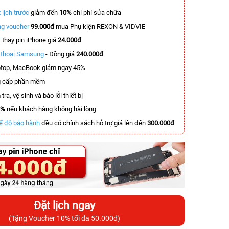
 lịch trước
giảm đến
10%
chi phí sửa chữa
g voucher
99.000đ
mua Phụ kiện REXON & VIDVIE
T
thay pin iPhone giá
24.000đ
n thoại Samsung
- Đồng giá
240.000đ
top, MacBook giảm ngay 45%
 cấp phần mềm
tra, vệ sinh và báo lỗi thiết bị
0%
nếu khách hàng không hài lòng
ế độ bảo hành
đều có chính sách hỗ trợ giá lên đến
300.000đ
Đặt lịch ngay
(Tặng Voucher 10% tối đa 50.000đ)
-5.500.000đ
-3.400.000đ