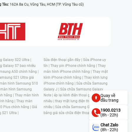
g Tàu:
162A Ba Cu, Vũng Tàu, HCM (TP. Vũng Tàu cũ)
 Galaxy S22 Ultra |
Sửa điện thoại gần đây |
Sửa iPhone uy
g Galaxy S7 bao nhiêu
tín |
Thay pin iPhone chính hãng |
Thay
msung A50 chính hãng |
màn hình iPhone chính hãng |
Thay mặt
amsung S21 Ultra giá
kính iPhone chính hãng |
Thay kính lưng
 màn hình Samsung S10
iPhone chính hãng |
Sửa chữa Samsung
 màn hình Samsung
Galaxy J |
Sửa chữa Samsung Galaxy
Quay về
nh hãng |
Thay màn hình
Note |
ép lại kính điện thoại giá bao
đầu trang
nh hãng |
Thay màn
nhiêu |
thay mặt lưng điện thoại giá bao
0 Plus chính hãng |
Giá
nhiêu |
Sửa chữa Samsung Galaxy S |
1900.0213
 S21 Ultra |
bảng giá sửa chữa điện thoại samsung |
(8h - 22h)
Chat Zalo
(8h - 22h)