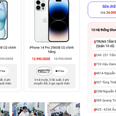
Sửa chữ
Giá
24.00
13
Hệ thống Sh
TRUNG TÂM SỬ
(Quận 10 cũ)
GB Cũ chính
iPhone 14 Pro 256GB Cũ chính
iPhone 15 Pro Ma
hãng
chính hã
249 -251 Trần
.990.000đ
12.990.000đ
16.990.000đ
18.990.000đ
29
733 Hậu Giang
481A Nguyễn T
uất, 0 phí
0 trả trước, 0 lãi suất, 0 phí
0 trả trước, 0 lãi 
507 Tùng Thiệ
gười thân
chuyển đổi, 0 gọi người thân
chuyển đổi, 0 gọi 
23M Nguyễn Ản
389 Quang Tru
625 - 625A Âu