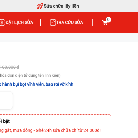
Sửa chữa lấy liền
0
ĐẶT LỊCH SỬA
TRA CỨU SỬA
.100.000 đ
hóa đơn điện tử đúng tên linh kiện)
 hành bụi bọt vĩnh viễn, bao rơi vỡ kính
i bật
ng gắt, mưa dông - Ghé 24h sửa chữa chỉ từ 24.000đ!