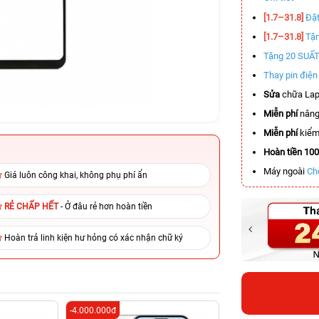
[1.7–31.8]
Đặt
[1.7–31.8]
Tặn
Tặng 20 SUẤ
Thay pin điệ
Sửa
chữa Lap
Miễn phí
nâng
Miễn phí
kiểm 
Hoàn tiền 10
Máy ngoài
Ch
Giá luôn công khai, không phụ phí ẩn
RẺ CHẤP HẾT
- Ở đâu rẻ hơn hoàn tiền
Hoàn trả linh kiện hư hỏng có xác nhận chữ ký
-4.000.000đ
-11.000.000đ