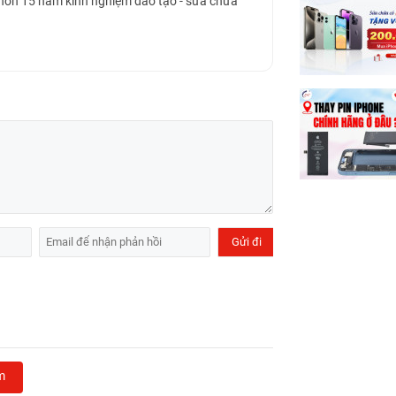
 hơn 15 năm kinh nghiệm đào tạo - sửa chữa
m