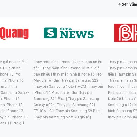
24h Vũn
 giá bao nhiêu |
Thay màn hình iPhone 12 mini bao nhiêu
Thay pin Samsung
5 Plus chính
tiền |
Thay màn hình iPhone 13 mini giá
Thay pin Samsun
hone 15 Pro
bao nhiêu |
thay màn hình iPhone 15 Pro
tiền |
Thay pin Sa
ình iPhone 16
Max giá rẻ |
Giá Thay pin Samsung S22 |
Thay màn hình S
y màn hình
Thay pin Samsung Note 8 HCM |
Thay pin
bao nhiêu |
Thay
n Samsung Galaxy
iPhone 14 Plus giá rẻ |
Giá Thay pin
Plus giá rẻ |
Thay
h iPhone 12
Samsung S21 Plus |
Thay pin Samsung
Note 20 Ultra chí
ình iPhone 13
Galaxy A02s |
Thay pin Samsung S21
Samsung A12 chí
 pin iPhone 13
TPHCM |
Giá Thay pin Samsung S9 Plus |
hình Samsung S2
ay pin iPhone 15
Thay pin Samsung Note 20 giá rẻ |
thay pin Samsung
hone 11 Pro giá