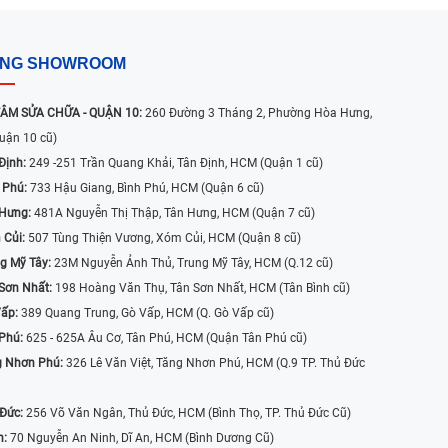
ỐNG SHOWROOM
ÂM SỬA CHỮA - QUẬN 10:
260 Đường 3 Tháng 2, Phường Hòa Hưng,
uận 10 cũ)
Định:
249 -251 Trần Quang Khải, Tân Định, HCM (Quận 1 cũ)
 Phú:
733 Hậu Giang, Bình Phú, HCM (Quận 6 cũ)
 Hưng:
481A Nguyễn Thị Thập, Tân Hưng, HCM (Quận 7 cũ)
 Củi:
507 Tùng Thiện Vương, Xóm Củi, HCM (Quận 8 cũ)
g Mỹ Tây:
23M Nguyễn Ảnh Thủ, Trung Mỹ Tây, HCM (Q.12 cũ)
Sơn Nhất:
198 Hoàng Văn Thụ, Tân Sơn Nhất, HCM (Tân Bình cũ)
Vấp:
389 Quang Trung, Gò Vấp, HCM (Q. Gò Vấp cũ)
 Phú:
625 - 625A Âu Cơ, Tân Phú, HCM (Quận Tân Phú cũ)
g Nhơn Phú:
326 Lê Văn Việt, Tăng Nhơn Phú, HCM (Q.9 TP. Thủ Đức
 Đức:
256 Võ Văn Ngân, Thủ Đức, HCM (Bình Thọ, TP. Thủ Đức Cũ)
n:
70 Nguyễn An Ninh, Dĩ An, HCM (Bình Dương Cũ)