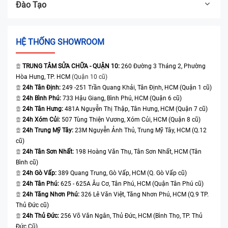
Đào Tạo
HỆ THỐNG SHOWROOM
TRUNG TÂM SỬA CHỮA - QUẬN 10:
260 Đường 3 Tháng 2, Phường
Hòa Hưng, TP. HCM
(Quận 10 cũ)
24h Tân Định:
249 -251 Trần Quang Khải, Tân Định, HCM (Quận 1 cũ)
24h Bình Phú:
733 Hậu Giang, Bình Phú, HCM (Quận 6 cũ)
24h Tân Hưng:
481A Nguyễn Thị Thập, Tân Hưng, HCM (Quận 7 cũ)
24h Xóm Củi:
507 Tùng Thiện Vương, Xóm Củi, HCM (Quận 8 cũ)
24h Trung Mỹ Tây:
23M Nguyễn Ảnh Thủ, Trung Mỹ Tây, HCM (Q.12
cũ)
24h Tân Sơn Nhất:
198 Hoàng Văn Thụ, Tân Sơn Nhất, HCM (Tân
Bình cũ)
24h Gò Vấp:
389 Quang Trung, Gò Vấp, HCM (Q. Gò Vấp cũ)
24h Tân Phú:
625 - 625A Âu Cơ, Tân Phú, HCM (Quận Tân Phú cũ)
24h Tăng Nhơn Phú:
326 Lê Văn Việt, Tăng Nhơn Phú, HCM (Q.9 TP.
Thủ Đức cũ)
24h Thủ Đức:
256 Võ Văn Ngân, Thủ Đức, HCM (Bình Thọ, TP. Thủ
Đức Cũ)