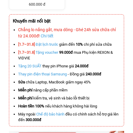
600.000 đ
Khuyến mãi nổi bật
Chẳng lo nắng gắt, mưa dông - Ghé 24h sửa chữa chỉ
từ 24.000đ!
Chi tiết
[1.7–31.8]
Đặt lịch trước
giảm đến
10%
chi phí sửa chữa
[1.7–31.8]
Tặng voucher
99.000đ
mua Phụ kiện REXON &
VIDVIE
Tặng 20 SUẤT
thay pin iPhone giá
24.000đ
Thay pin điện thoại Samsung
- Đồng giá
240.000đ
Sửa
chữa Laptop, MacBook giảm ngay 45%
Miễn phí
nâng cấp phần mềm
Miễn phí
kiểm tra, vệ sinh và báo lỗi thiết bị
Hoàn tiền 100%
nếu khách hàng không hài lòng
Máy ngoài
Chế độ bảo hành
đều có chính sách hỗ trợ giá lên
đến
300.000đ