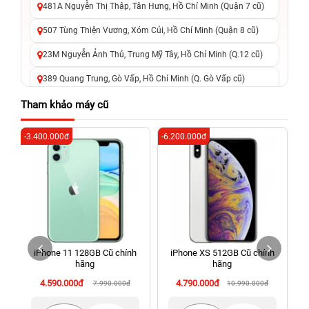
481A Nguyễn Thị Thập, Tân Hưng, Hồ Chí Minh (Quận 7 cũ)
507 Tùng Thiện Vương, Xóm Củi, Hồ Chí Minh (Quận 8 cũ)
23M Nguyễn Ảnh Thủ, Trung Mỹ Tây, Hồ Chí Minh (Q.12 cũ)
389 Quang Trung, Gò Vấp, Hồ Chí Minh (Q. Gò Vấp cũ)
625 - 625A Âu Cơ, Tân Phú, Hồ Chí Minh (Quận Tân Phú cũ)
Tham khảo máy cũ
326 Lê Văn Việt, Tăng Nhơn Phú, Hồ Chí Minh (Q.9 TP. Thủ
-3.400.000đ
-6.200.000đ
-6
Đức cũ)
256 Võ Văn Ngân, Thủ Đức, Hồ Chí Minh (Bình Thọ, TP. Thủ
Đức Cũ)
70 Nguyễn An Ninh, Dĩ An, Hồ Chí Minh (Bình Dương Cũ)
24h Vũng Tàu: 162A Ba Cu, Vũng Tàu, Hồ Chí Minh (TP. Vũng
Tàu cũ)
iPhone 11 128GB Cũ chính
iPhone XS 512GB Cũ chính
198 Hoàng Văn Thụ, Tân Sơn Nhất, Hồ Chí Minh (Tân Bình
hãng
hãng
cũ)
4.590.000đ
4.790.000đ
7.990.000đ
10.990.000đ