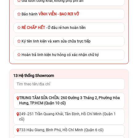
Giá luôn công khai, không phụ phí ẩn
Bảo hành
VĨNH VIỄN - BAO RƠI VỠ
RẺ CHẤP HẾT
- Ở đâu rẻ hơn hoàn tiền
Ký tên linh kiện và xem sửa chữa trực tiếp
Hoàn trả linh kiện hư hỏng có xác nhận chữ ký
13
Hệ thống Showroom
TRUNG TÂM SỬA CHỮA: 260 Đường 3 Tháng 2, Phường Hòa
Hưng, TP.HCM (Quận 10 cũ)
249 -251 Trần Quang Khải, Tân Định, Hồ Chí Minh (Quận 1
cũ)
733 Hậu Giang, Bình Phú, Hồ Chí Minh (Quận 6 cũ)