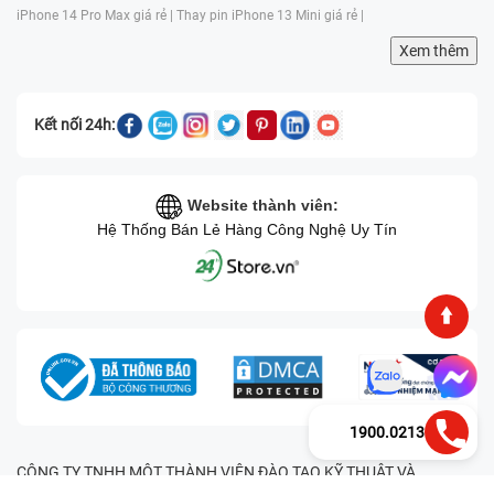
iPhone 14 Pro Max giá rẻ |
Thay pin iPhone 13 Mini giá rẻ |
Xem thêm
Kết nối 24h:
Website thành viên:
Hệ Thống Bán Lẻ Hàng Công Nghệ Uy Tín
1900.0213
CÔNG TY TNHH MỘT THÀNH VIÊN ĐÀO TẠO KỸ THUẬT VÀ
THƯƠNG MẠI HAI BỐN GIỜ Mã số thuế: 0305245702 Địa chỉ: