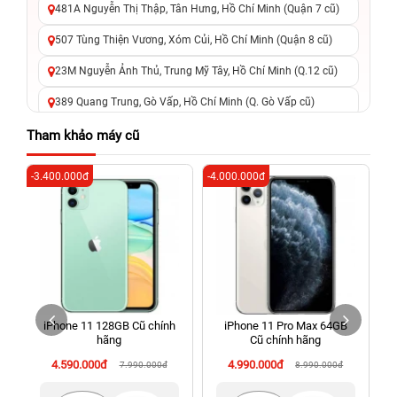
481A Nguyễn Thị Thập, Tân Hưng, Hồ Chí Minh (Quận 7 cũ)
507 Tùng Thiện Vương, Xóm Củi, Hồ Chí Minh (Quận 8 cũ)
23M Nguyễn Ảnh Thủ, Trung Mỹ Tây, Hồ Chí Minh (Q.12 cũ)
389 Quang Trung, Gò Vấp, Hồ Chí Minh (Q. Gò Vấp cũ)
625 - 625A Âu Cơ, Tân Phú, Hồ Chí Minh (Quận Tân Phú cũ)
Tham khảo máy cũ
326 Lê Văn Việt, Tăng Nhơn Phú, Hồ Chí Minh (Q.9 TP. Thủ
-3.400.000đ
-4.000.000đ
-7
Đức cũ)
256 Võ Văn Ngân, Thủ Đức, Hồ Chí Minh (Bình Thọ, TP. Thủ
Đức Cũ)
70 Nguyễn An Ninh, Dĩ An, Hồ Chí Minh (Bình Dương Cũ)
24h Vũng Tàu: 162A Ba Cu, Vũng Tàu, Hồ Chí Minh (TP. Vũng
Tàu cũ)
iPhone 11 128GB Cũ chính
iPhone 11 Pro Max 64GB
198 Hoàng Văn Thụ, Tân Sơn Nhất, Hồ Chí Minh (Tân Bình
hãng
Cũ chính hãng
cũ)
4.590.000đ
4.990.000đ
7.990.000đ
8.990.000đ