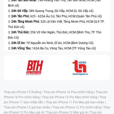
24h Tân Sơn Nhất:
198 Hoàng Văn Thụ, Tân Sơn Nhất, HCM (Tân
Bình cũ)
24h Gò Vấp:
389 Quang Trung, Gò Vấp, HCM (Q. Gò Vấp cũ)
24h Tân Phú:
625 - 625A Âu Cơ, Tân Phú, HCM (Quận Tân Phú cũ)
24h Tăng Nhơn Phú:
326 Lê Văn Việt, Tăng Nhơn Phú, HCM (Q.9 TP.
Thủ Đức cũ)
24h Thủ Đức:
256 Võ Văn Ngân, Thủ Đức, HCM (Bình Thọ, TP. Thủ
Đức Cũ)
24h Dĩ An:
70 Nguyễn An Ninh, Dĩ An, HCM (Bình Dương Cũ)
24h Vũng Tàu:
162A Ba Cu, Vũng Tàu, HCM (TP. Vũng Tàu cũ)
Thay pin iPhone 13 thường |
Thay pin iPhone 16 Plus chính hãng |
Thay pin
iPhone 16 Pro chính hãng |
Thay pin iPhone 16 Pro Max chính hãng |
Thay
pin iPhone 11 bao nhiêu tiền |
Thay pin iPhone 11 Pro Max giá bao nhiêu |
Thay pin iPhone 12 giá bao nhiêu |
Thay pin iPhone 12 Pro chính hãng |
Thay
pin iPhone 12 Pro Max giá rẻ |
Thay pin iPhone 12 Mini giá rẻ |
Thay pin