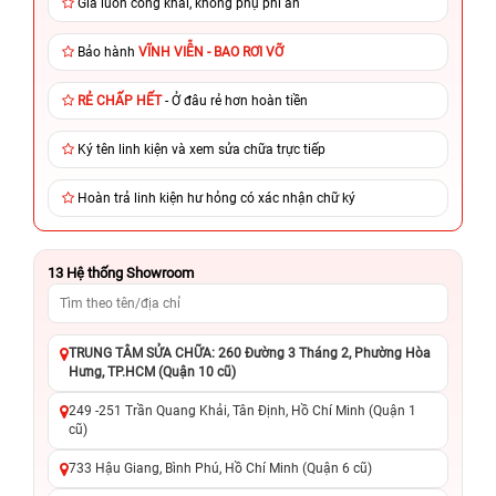
Giá luôn công khai, không phụ phí ẩn
Bảo hành
VĨNH VIỄN - BAO RƠI VỠ
RẺ CHẤP HẾT
- Ở đâu rẻ hơn hoàn tiền
Ký tên linh kiện và xem sửa chữa trực tiếp
Hoàn trả linh kiện hư hỏng có xác nhận chữ ký
13
Hệ thống Showroom
TRUNG TÂM SỬA CHỮA: 260 Đường 3 Tháng 2, Phường Hòa
Hưng, TP.HCM (Quận 10 cũ)
249 -251 Trần Quang Khải, Tân Định, Hồ Chí Minh (Quận 1
cũ)
733 Hậu Giang, Bình Phú, Hồ Chí Minh (Quận 6 cũ)