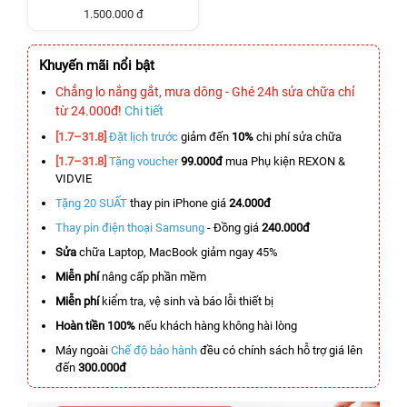
1.500.000 đ
Khuyến mãi nổi bật
Chẳng lo nắng gắt, mưa dông - Ghé 24h sửa chữa chỉ
từ 24.000đ!
Chi tiết
[1.7–31.8]
Đặt lịch trước
giảm đến
10%
chi phí sửa chữa
[1.7–31.8]
Tặng voucher
99.000đ
mua Phụ kiện REXON &
VIDVIE
Tặng 20 SUẤT
thay pin iPhone giá
24.000đ
Thay pin điện thoại Samsung
- Đồng giá
240.000đ
Sửa
chữa Laptop, MacBook giảm ngay 45%
Miễn phí
nâng cấp phần mềm
Miễn phí
kiểm tra, vệ sinh và báo lỗi thiết bị
Hoàn tiền 100%
nếu khách hàng không hài lòng
Máy ngoài
Chế độ bảo hành
đều có chính sách hỗ trợ giá lên
đến
300.000đ