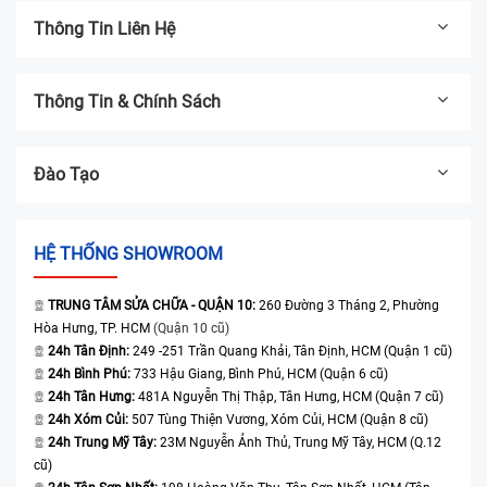
Thông Tin Liên Hệ
Thông Tin & Chính Sách
Đào Tạo
HỆ THỐNG SHOWROOM
TRUNG TÂM SỬA CHỮA - QUẬN 10:
260 Đường 3 Tháng 2, Phường
Hòa Hưng, TP. HCM
(Quận 10 cũ)
24h Tân Định:
249 -251 Trần Quang Khải, Tân Định, HCM (Quận 1 cũ)
24h Bình Phú:
733 Hậu Giang, Bình Phú, HCM (Quận 6 cũ)
24h Tân Hưng:
481A Nguyễn Thị Thập, Tân Hưng, HCM (Quận 7 cũ)
24h Xóm Củi:
507 Tùng Thiện Vương, Xóm Củi, HCM (Quận 8 cũ)
24h Trung Mỹ Tây:
23M Nguyễn Ảnh Thủ, Trung Mỹ Tây, HCM (Q.12
cũ)