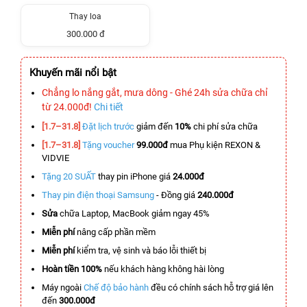
Thay loa
300.000 đ
Khuyến mãi nổi bật
Chẳng lo nắng gắt, mưa dông - Ghé 24h sửa chữa chỉ
từ 24.000đ!
Chi tiết
[1.7–31.8]
Đặt lịch trước
giảm đến
10%
chi phí sửa chữa
[1.7–31.8]
Tặng voucher
99.000đ
mua Phụ kiện REXON &
VIDVIE
Tặng 20 SUẤT
thay pin iPhone giá
24.000đ
Thay pin điện thoại Samsung
- Đồng giá
240.000đ
Sửa
chữa Laptop, MacBook giảm ngay 45%
Miễn phí
nâng cấp phần mềm
Miễn phí
kiểm tra, vệ sinh và báo lỗi thiết bị
Hoàn tiền 100%
nếu khách hàng không hài lòng
Máy ngoài
Chế độ bảo hành
đều có chính sách hỗ trợ giá lên
đến
300.000đ