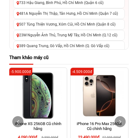
733 Hậu Giang, Bình Phú, Hồ Chí Minh (Quận 6 cũ)
481A Nguyễn Thị Thập, Tân Hưng, Hồ Chí Minh (Quận 7 cũ)
507 Tùng Thiện Vương, Xóm Củi, Hồ Chí Minh (Quận 8 cũ)
23M Nguyễn Ảnh Thủ, Trung Mỹ Tây, Hồ Chí Minh (Q.12 cũ)
389 Quang Trung, Gò Vấp, Hồ Chí Minh (Q. Gò Vấp cũ)
625 - 625A Âu Cơ, Tân Phú, Hồ Chí Minh (Quận Tân Phú cũ)
Tham khảo máy cũ
326 Lê Văn Việt, Tăng Nhơn Phú, Hồ Chí Minh (Q.9 TP. Thủ
-5.900.000đ
-4.509.000đ
-6
Đức cũ)
256 Võ Văn Ngân, Thủ Đức, Hồ Chí Minh (Bình Thọ, TP. Thủ
Đức Cũ)
70 Nguyễn An Ninh, Dĩ An, Hồ Chí Minh (Bình Dương Cũ)
24h Vũng Tàu: 162A Ba Cu, Vũng Tàu, Hồ Chí Minh (TP. Vũng
Tàu cũ)
iPhone XS 256GB Cũ chính
iPhone 16 Pro Max 256GB
198 Hoàng Văn Thụ, Tân Sơn Nhất, Hồ Chí Minh (Tân Bình
hãng
Cũ chính hãng
cũ)
4.090.000đ
23.490.000đ
9.990.000đ
27.999.000đ