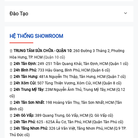
Đào Tạo
HỆ THỐNG SHOWROOM
TRUNG TÂM SỬA CHỮA - QUẬN 10:
260 Đường 3 Tháng 2, Phường
Hòa Hưng, TP. HCM
(Quận 10 cũ)
24h Tân Định:
249 -251 Trần Quang Khải, Tân Định, HCM (Quận 1 cũ)
24h Bình Phú:
733 Hậu Giang, Bình Phú, HCM (Quận 6 cũ)
24h Tân Hưng:
481A Nguyễn Thị Thập, Tân Hưng, HCM (Quận 7 cũ)
24h Xóm Củi:
507 Tùng Thiện Vương, Xóm Củi, HCM (Quận 8 cũ)
24h Trung Mỹ Tây:
23M Nguyễn Ảnh Thủ, Trung Mỹ Tây, HCM (Q.12
cũ)
24h Tân Sơn Nhất:
198 Hoàng Văn Thụ, Tân Sơn Nhất, HCM (Tân
Bình cũ)
24h Gò Vấp:
389 Quang Trung, Gò Vấp, HCM (Q. Gò Vấp cũ)
24h Tân Phú:
625 - 625A Âu Cơ, Tân Phú, HCM (Quận Tân Phú cũ)
24h Tăng Nhơn Phú:
326 Lê Văn Việt, Tăng Nhơn Phú, HCM (Q.9 TP.
Thủ Đức cũ)