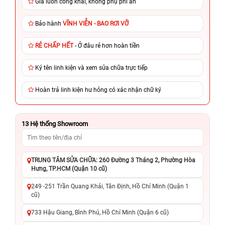
Giá luôn công khai, không phụ phí ẩn
Bảo hành
VĨNH VIỄN - BAO RƠI VỠ
RẺ CHẤP HẾT
- Ở đâu rẻ hơn hoàn tiền
Ký tên linh kiện và xem sửa chữa trực tiếp
Hoàn trả linh kiện hư hỏng có xác nhận chữ ký
13
Hệ thống Showroom
TRUNG TÂM SỬA CHỮA: 260 Đường 3 Tháng 2, Phường Hòa
Hưng, TP.HCM (Quận 10 cũ)
249 -251 Trần Quang Khải, Tân Định, Hồ Chí Minh (Quận 1
cũ)
733 Hậu Giang, Bình Phú, Hồ Chí Minh (Quận 6 cũ)