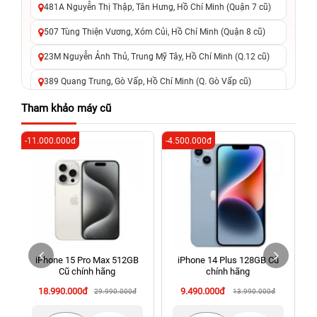
481A Nguyễn Thị Thập, Tân Hưng, Hồ Chí Minh (Quận 7 cũ)
507 Tùng Thiện Vương, Xóm Củi, Hồ Chí Minh (Quận 8 cũ)
23M Nguyễn Ảnh Thủ, Trung Mỹ Tây, Hồ Chí Minh (Q.12 cũ)
389 Quang Trung, Gò Vấp, Hồ Chí Minh (Q. Gò Vấp cũ)
625 - 625A Âu Cơ, Tân Phú, Hồ Chí Minh (Quận Tân Phú cũ)
Tham khảo máy cũ
326 Lê Văn Việt, Tăng Nhơn Phú, Hồ Chí Minh (Q.9 TP. Thủ
-11.000.000đ
-4.500.000đ
-5
Đức cũ)
256 Võ Văn Ngân, Thủ Đức, Hồ Chí Minh (Bình Thọ, TP. Thủ
Đức Cũ)
70 Nguyễn An Ninh, Dĩ An, Hồ Chí Minh (Bình Dương Cũ)
24h Vũng Tàu: 162A Ba Cu, Vũng Tàu, Hồ Chí Minh (TP. Vũng
Tàu cũ)
iPhone 15 Pro Max 512GB
iPhone 14 Plus 128GB Cũ
198 Hoàng Văn Thụ, Tân Sơn Nhất, Hồ Chí Minh (Tân Bình
Cũ chính hãng
chính hãng
cũ)
18.990.000đ
9.490.000đ
29.990.000đ
13.990.000đ