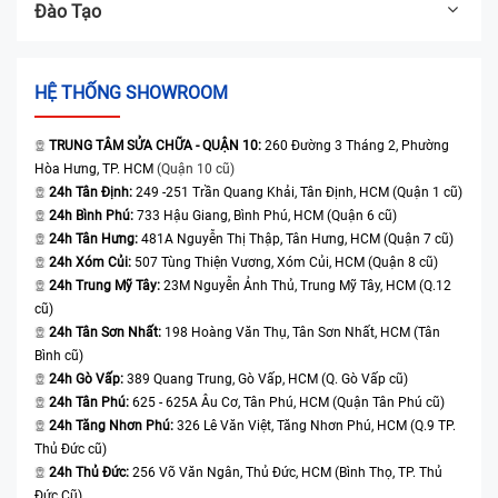
Đào Tạo
HỆ THỐNG SHOWROOM
TRUNG TÂM SỬA CHỮA - QUẬN 10:
260 Đường 3 Tháng 2, Phường
Hòa Hưng, TP. HCM
(Quận 10 cũ)
24h Tân Định:
249 -251 Trần Quang Khải, Tân Định, HCM (Quận 1 cũ)
24h Bình Phú:
733 Hậu Giang, Bình Phú, HCM (Quận 6 cũ)
24h Tân Hưng:
481A Nguyễn Thị Thập, Tân Hưng, HCM (Quận 7 cũ)
24h Xóm Củi:
507 Tùng Thiện Vương, Xóm Củi, HCM (Quận 8 cũ)
24h Trung Mỹ Tây:
23M Nguyễn Ảnh Thủ, Trung Mỹ Tây, HCM (Q.12
cũ)
24h Tân Sơn Nhất:
198 Hoàng Văn Thụ, Tân Sơn Nhất, HCM (Tân
Bình cũ)
24h Gò Vấp:
389 Quang Trung, Gò Vấp, HCM (Q. Gò Vấp cũ)
24h Tân Phú:
625 - 625A Âu Cơ, Tân Phú, HCM (Quận Tân Phú cũ)
24h Tăng Nhơn Phú:
326 Lê Văn Việt, Tăng Nhơn Phú, HCM (Q.9 TP.
Thủ Đức cũ)
24h Thủ Đức:
256 Võ Văn Ngân, Thủ Đức, HCM (Bình Thọ, TP. Thủ
Đức Cũ)