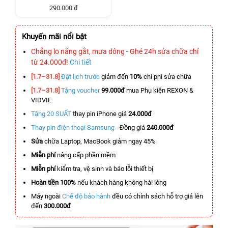
290.000 đ
Khuyến mãi nổi bật
Chẳng lo nắng gắt, mưa dông - Ghé 24h sửa chữa chỉ
từ 24.000đ!
Chi tiết
[1.7–31.8]
Đặt lịch trước
giảm đến
10%
chi phí sửa chữa
[1.7–31.8]
Tặng voucher
99.000đ
mua Phụ kiện REXON &
VIDVIE
Tặng 20 SUẤT
thay pin iPhone giá
24.000đ
Thay pin điện thoại Samsung
- Đồng giá
240.000đ
Sửa
chữa Laptop, MacBook giảm ngay 45%
Miễn phí
nâng cấp phần mềm
Miễn phí
kiểm tra, vệ sinh và báo lỗi thiết bị
Hoàn tiền 100%
nếu khách hàng không hài lòng
Máy ngoài
Chế độ bảo hành
đều có chính sách hỗ trợ giá lên
đến
300.000đ