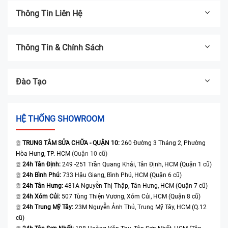
Thông Tin Liên Hệ
Thông Tin & Chính Sách
Đào Tạo
HỆ THỐNG SHOWROOM
TRUNG TÂM SỬA CHỮA - QUẬN 10:
260 Đường 3 Tháng 2, Phường
Hòa Hưng, TP. HCM
(Quận 10 cũ)
24h Tân Định:
249 -251 Trần Quang Khải, Tân Định, HCM (Quận 1 cũ)
24h Bình Phú:
733 Hậu Giang, Bình Phú, HCM (Quận 6 cũ)
24h Tân Hưng:
481A Nguyễn Thị Thập, Tân Hưng, HCM (Quận 7 cũ)
24h Xóm Củi:
507 Tùng Thiện Vương, Xóm Củi, HCM (Quận 8 cũ)
24h Trung Mỹ Tây:
23M Nguyễn Ảnh Thủ, Trung Mỹ Tây, HCM (Q.12
cũ)