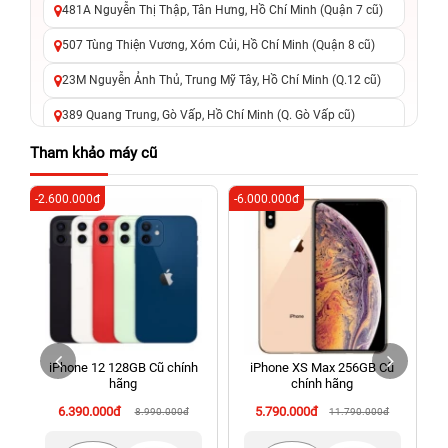
481A Nguyễn Thị Thập, Tân Hưng, Hồ Chí Minh (Quận 7 cũ)
507 Tùng Thiện Vương, Xóm Củi, Hồ Chí Minh (Quận 8 cũ)
23M Nguyễn Ảnh Thủ, Trung Mỹ Tây, Hồ Chí Minh (Q.12 cũ)
389 Quang Trung, Gò Vấp, Hồ Chí Minh (Q. Gò Vấp cũ)
625 - 625A Âu Cơ, Tân Phú, Hồ Chí Minh (Quận Tân Phú cũ)
Tham khảo máy cũ
326 Lê Văn Việt, Tăng Nhơn Phú, Hồ Chí Minh (Q.9 TP. Thủ
-2.600.000đ
-6.000.000đ
-3
Đức cũ)
256 Võ Văn Ngân, Thủ Đức, Hồ Chí Minh (Bình Thọ, TP. Thủ
Đức Cũ)
70 Nguyễn An Ninh, Dĩ An, Hồ Chí Minh (Bình Dương Cũ)
24h Vũng Tàu: 162A Ba Cu, Vũng Tàu, Hồ Chí Minh (TP. Vũng
Tàu cũ)
iPhone 12 128GB Cũ chính
iPhone XS Max 256GB Cũ
198 Hoàng Văn Thụ, Tân Sơn Nhất, Hồ Chí Minh (Tân Bình
hãng
chính hãng
cũ)
6.390.000đ
5.790.000đ
8.990.000đ
11.790.000đ