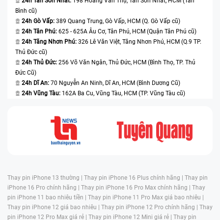
24h Tân Sơn Nhất:
198 Hoàng Văn Thụ, Tân Sơn Nhất, HCM (Tân
Bình cũ)
24h Gò Vấp:
389 Quang Trung, Gò Vấp, HCM (Q. Gò Vấp cũ)
24h Tân Phú:
625 - 625A Âu Cơ, Tân Phú, HCM (Quận Tân Phú cũ)
24h Tăng Nhơn Phú:
326 Lê Văn Việt, Tăng Nhơn Phú, HCM (Q.9 TP.
Thủ Đức cũ)
24h Thủ Đức:
256 Võ Văn Ngân, Thủ Đức, HCM (Bình Thọ, TP. Thủ
Đức Cũ)
24h Dĩ An:
70 Nguyễn An Ninh, Dĩ An, HCM (Bình Dương Cũ)
24h Vũng Tàu:
162A Ba Cu, Vũng Tàu, HCM (TP. Vũng Tàu cũ)
Thay pin iPhone 13 thường |
Thay pin iPhone 16 Plus chính hãng |
Thay pin
iPhone 16 Pro chính hãng |
Thay pin iPhone 16 Pro Max chính hãng |
Thay
pin iPhone 11 bao nhiêu tiền |
Thay pin iPhone 11 Pro Max giá bao nhiêu |
Thay pin iPhone 12 giá bao nhiêu |
Thay pin iPhone 12 Pro chính hãng |
Thay
pin iPhone 12 Pro Max giá rẻ |
Thay pin iPhone 12 Mini giá rẻ |
Thay pin