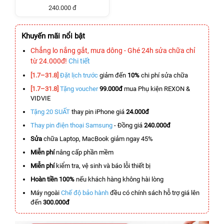
240.000 đ
Khuyến mãi nổi bật
Chẳng lo nắng gắt, mưa dông - Ghé 24h sửa chữa chỉ
từ 24.000đ!
Chi tiết
[1.7–31.8]
Đặt lịch trước
giảm đến
10%
chi phí sửa chữa
[1.7–31.8]
Tặng voucher
99.000đ
mua Phụ kiện REXON &
VIDVIE
Tặng 20 SUẤT
thay pin iPhone giá
24.000đ
Thay pin điện thoại Samsung
- Đồng giá
240.000đ
Sửa
chữa Laptop, MacBook giảm ngay 45%
Miễn phí
nâng cấp phần mềm
Miễn phí
kiểm tra, vệ sinh và báo lỗi thiết bị
Hoàn tiền 100%
nếu khách hàng không hài lòng
Máy ngoài
Chế độ bảo hành
đều có chính sách hỗ trợ giá lên
đến
300.000đ