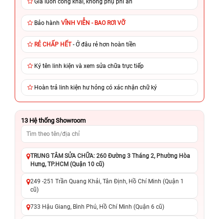
Giá luôn công khai, không phụ phí ẩn
Bảo hành
VĨNH VIỄN - BAO RƠI VỠ
RẺ CHẤP HẾT
- Ở đâu rẻ hơn hoàn tiền
Ký tên linh kiện và xem sửa chữa trực tiếp
Hoàn trả linh kiện hư hỏng có xác nhận chữ ký
13
Hệ thống Showroom
TRUNG TÂM SỬA CHỮA: 260 Đường 3 Tháng 2, Phường Hòa
Hưng, TP.HCM (Quận 10 cũ)
249 -251 Trần Quang Khải, Tân Định, Hồ Chí Minh (Quận 1
cũ)
733 Hậu Giang, Bình Phú, Hồ Chí Minh (Quận 6 cũ)