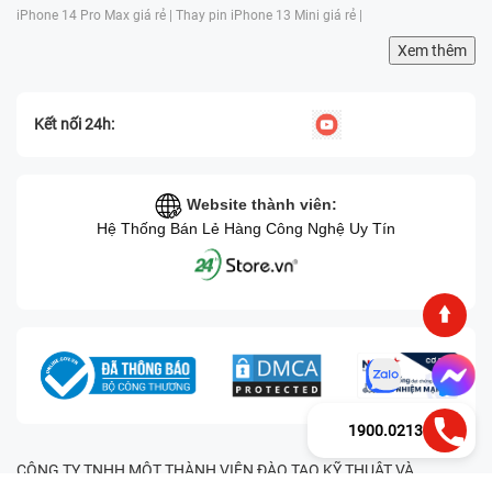
iPhone 14 Pro Max giá rẻ |
Thay pin iPhone 13 Mini giá rẻ |
Xem thêm
Kết nối 24h:
Website thành viên:
Hệ Thống Bán Lẻ Hàng Công Nghệ Uy Tín
1900.0213
CÔNG TY TNHH MỘT THÀNH VIÊN ĐÀO TẠO KỸ THUẬT VÀ
THƯƠNG MẠI HAI BỐN GIỜ Mã số thuế: 0305245702 Địa chỉ: