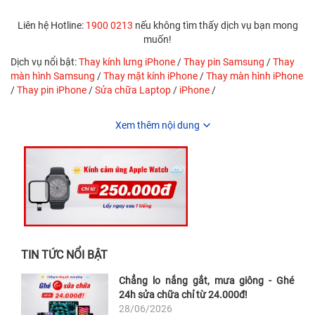
tháng
tháng
Liên hệ Hotline:
1900 0213
nếu không tìm thấy dịch vụ bạn mong
muốn!
Dịch vụ nổi bật:
Thay kính lưng iPhone
/
Thay pin Samsung
/
Thay
màn hình Samsung
/
Thay mặt kính iPhone
/
Thay màn hình iPhone
/
Thay pin iPhone
/
Sửa chữa Laptop
/
iPhone
/
Xem thêm nội dung
TIN TỨC NỔI BẬT
Chẳng lo nắng gắt, mưa giông - Ghé
24h sửa chữa chỉ từ 24.000đ!
28/06/2026