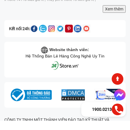
Xem thêm
Kết nối 24h:
Website thành viên:
Hệ Thống Bán Lẻ Hàng Công Nghệ Uy Tín
1900.0213
CÔNG TY TNHH MỘT THÀNH VIÊN ĐÀO TẠO KỸ THUẬT VÀ
THƯƠNG MẠI HAI BỐN GIỜ Mã số thuế: 0305245702 Địa chỉ: