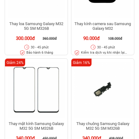
Thay loa Samsung Galaxy M32
Thay kính camera sau Samsung
5G SM M326B
Galaxy M32
300.000đ
90.000đ
360.000đ
108.000đ
30 - 45 phút
30 - 45 phút
Bảo hành 6 tháng
Kiểm tra dịch vụ khi nhận lại
máy
Giảm 24%
Giảm 16%
Thay mặt kính Samsung Galaxy
Thay chuông Samsung Galaxy
M32 5G SM M326B
M32 5G SM M326B
340.000đ
340.000đ
450.000đ
408.000đ