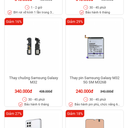
1 - 2 giờ
30 - 45 phút
BH rơi vỡ kính 1 lần trong 3
Bảo hành 6 tháng
tháng
Giảm 16%
Giảm 29%
Thay chuông Samsung Galaxy
Thay pin Samsung Galaxy M32
M32
5G SM M326B
340.000đ
240.000đ
408.000đ
340.000đ
30 - 45 phút
30 - 45 phút
Bảo hành 6 tháng
Bảo hành pin phù, chức năng 6
tháng
Giảm 27%
Giảm 18%