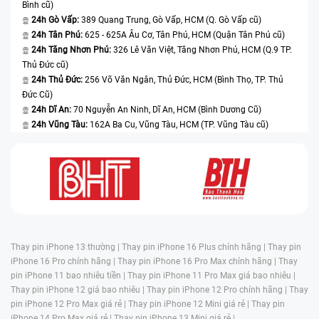
Bình cũ)
24h Gò Vấp:
389 Quang Trung, Gò Vấp, HCM (Q. Gò Vấp cũ)
24h Tân Phú:
625 - 625A Âu Cơ, Tân Phú, HCM (Quận Tân Phú cũ)
24h Tăng Nhơn Phú:
326 Lê Văn Việt, Tăng Nhơn Phú, HCM (Q.9 TP.
Thủ Đức cũ)
24h Thủ Đức:
256 Võ Văn Ngân, Thủ Đức, HCM (Bình Thọ, TP. Thủ
Đức Cũ)
24h Dĩ An:
70 Nguyễn An Ninh, Dĩ An, HCM (Bình Dương Cũ)
24h Vũng Tàu:
162A Ba Cu, Vũng Tàu, HCM (TP. Vũng Tàu cũ)
Thay pin iPhone 13 thường |
Thay pin iPhone 16 Plus chính hãng |
Thay pin
iPhone 16 Pro chính hãng |
Thay pin iPhone 16 Pro Max chính hãng |
Thay
pin iPhone 11 bao nhiêu tiền |
Thay pin iPhone 11 Pro Max giá bao nhiêu |
Thay pin iPhone 12 giá bao nhiêu |
Thay pin iPhone 12 Pro chính hãng |
Thay
pin iPhone 12 Pro Max giá rẻ |
Thay pin iPhone 12 Mini giá rẻ |
Thay pin
iPhone 14 Pro Max giá rẻ |
Thay pin iPhone 13 Mini giá rẻ |