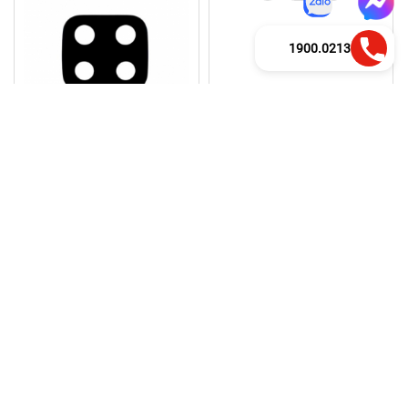
1900.0213
Thay kính camera sau
Thay kính camera sau
Samsung Galaxy M32
Samsung Galaxy M51 M515F
90.000đ
90.000đ
108.000đ
108.000đ
30 - 45 phút
30 - 45 phút
Kiểm tra dịch vụ khi nhận lại
Kiểm tra dịch vụ khi nhận lại
máy
máy
Thông Tin Liên Hệ
Thông Tin & Chính Sách