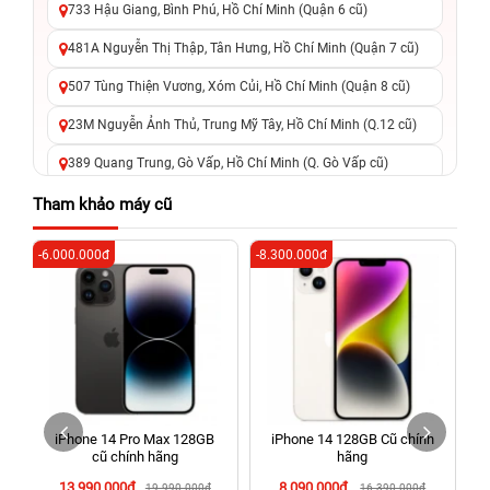
733 Hậu Giang, Bình Phú, Hồ Chí Minh (Quận 6 cũ)
481A Nguyễn Thị Thập, Tân Hưng, Hồ Chí Minh (Quận 7 cũ)
507 Tùng Thiện Vương, Xóm Củi, Hồ Chí Minh (Quận 8 cũ)
23M Nguyễn Ảnh Thủ, Trung Mỹ Tây, Hồ Chí Minh (Q.12 cũ)
389 Quang Trung, Gò Vấp, Hồ Chí Minh (Q. Gò Vấp cũ)
625 - 625A Âu Cơ, Tân Phú, Hồ Chí Minh (Quận Tân Phú cũ)
Tham khảo máy cũ
326 Lê Văn Việt, Tăng Nhơn Phú, Hồ Chí Minh (Q.9 TP. Thủ
-6.000.000đ
-8.300.000đ
-6
Đức cũ)
256 Võ Văn Ngân, Thủ Đức, Hồ Chí Minh (Bình Thọ, TP. Thủ
Đức Cũ)
70 Nguyễn An Ninh, Dĩ An, Hồ Chí Minh (Bình Dương Cũ)
24h Vũng Tàu: 162A Ba Cu, Vũng Tàu, Hồ Chí Minh (TP. Vũng
Tàu cũ)
iPhone 14 Pro Max 128GB
iPhone 14 128GB Cũ chính
198 Hoàng Văn Thụ, Tân Sơn Nhất, Hồ Chí Minh (Tân Bình
cũ chính hãng
hãng
cũ)
13.990.000đ
8.090.000đ
19.990.000đ
16.390.000đ