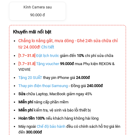
Kính Camera sau
90.000 đ
Khuyến mãi nổi bật
Chẳng lo nắng gắt, mưa dông - Ghé 24h sửa chữa chỉ
từ 24.000đ!
Chi tiết
[1.7–31.8]
Đặt lịch trước
giảm đến
10%
chi phí sửa chữa
[1.7–31.8]
Tặng voucher
99.000đ
mua Phụ kiện REXON &
VIDVIE
Tặng 20 SUẤT
thay pin iPhone giá
24.000đ
Thay pin điện thoại Samsung
- Đồng giá
240.000đ
Sửa
chữa Laptop, MacBook giảm ngay 45%
Miễn phí
nâng cấp phần mềm
Miễn phí
kiểm tra, vệ sinh và báo lỗi thiết bị
Hoàn tiền 100%
nếu khách hàng không hài lòng
Máy ngoài
Chế độ bảo hành
đều có chính sách hỗ trợ giá lên
đến
300.000đ