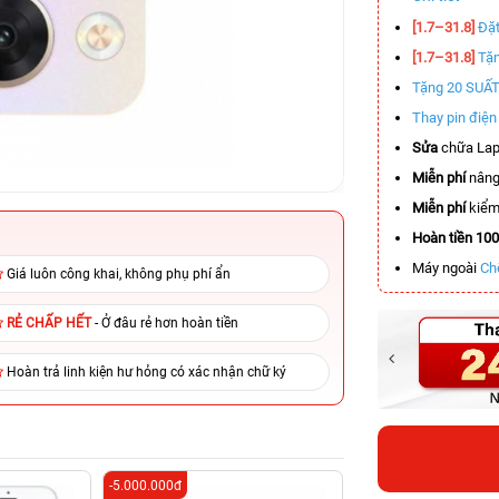
[1.7–31.8]
Đặt
[1.7–31.8]
Tặn
Tặng 20 SUẤ
Thay pin điệ
Sửa
chữa Lap
Miễn phí
nâng
Miễn phí
kiểm 
Hoàn tiền 10
Máy ngoài
Ch
Giá luôn công khai, không phụ phí ẩn
RẺ CHẤP HẾT
- Ở đâu rẻ hơn hoàn tiền
Hoàn trả linh kiện hư hỏng có xác nhận chữ ký
-5.000.000đ
-4.000.000đ