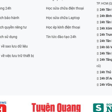
TP. HCM
(Q
ụng 24h
Học sửa chữa điện thoại
24h Tân 
24h Bình
ách bảo hành
Học sửa chữa Laptop
24h Tân
ch quyền riêng tư
Học ép kính điện thoại
24h Xóm
24h Trun
ách sử dụng
Tin tức đào tạo 24h
24h Tân 
 về sao lưu dữ liệu
24h Gò 
24h Tân
về việc lưu trữ thiết bị
24h Tăn
cũ)
24h Thủ
24h Dĩ A
24h Vũn