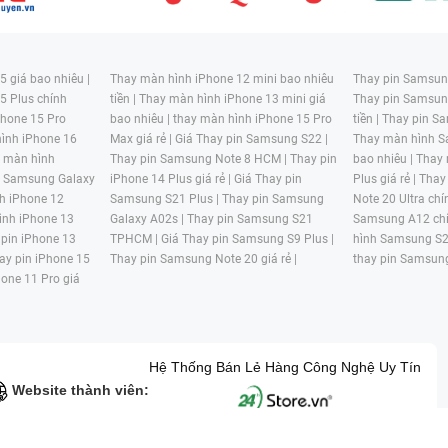
 giá bao nhiêu |
Thay màn hình iPhone 12 mini bao nhiêu
Thay pin Samsung
5 Plus chính
tiền |
Thay màn hình iPhone 13 mini giá
Thay pin Samsun
hone 15 Pro
bao nhiêu |
thay màn hình iPhone 15 Pro
tiền |
Thay pin Sa
ình iPhone 16
Max giá rẻ |
Giá Thay pin Samsung S22 |
Thay màn hình S
y màn hình
Thay pin Samsung Note 8 HCM |
Thay pin
bao nhiêu |
Thay
n Samsung Galaxy
iPhone 14 Plus giá rẻ |
Giá Thay pin
Plus giá rẻ |
Thay
h iPhone 12
Samsung S21 Plus |
Thay pin Samsung
Note 20 Ultra chí
ình iPhone 13
Galaxy A02s |
Thay pin Samsung S21
Samsung A12 chí
 pin iPhone 13
TPHCM |
Giá Thay pin Samsung S9 Plus |
hình Samsung S2
ay pin iPhone 15
Thay pin Samsung Note 20 giá rẻ |
thay pin Samsung
hone 11 Pro giá
Hệ Thống Bán Lẻ Hàng Công Nghệ Uy Tín
Website thành viên: