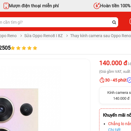
Mượn điện thoại miễn phí
Hoàn tiền 100%
ppo Reno
Sửa Oppo Reno8 I 8Z
Thay kính camera sau Oppo Ren
2505
140.000 đ
1
(Giá gồm VAT, xuất 
30 - 45 phút
Kính camera 
140.000 đ
Khuyến mãi nổ
Chẳng lo nắ
Chi tiết