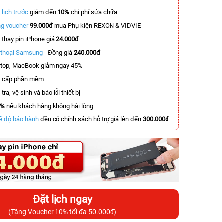
 lịch trước
giảm đến
10%
chi phí sửa chữa
g voucher
99.000đ
mua Phụ kiện REXON & VIDVIE
T
thay pin iPhone giá
24.000đ
n thoại Samsung
- Đồng giá
240.000đ
top, MacBook giảm ngay 45%
 cấp phần mềm
tra, vệ sinh và báo lỗi thiết bị
0%
nếu khách hàng không hài lòng
ế độ bảo hành
đều có chính sách hỗ trợ giá lên đến
300.000đ
Đặt lịch ngay
(Tặng Voucher 10% tối đa 50.000đ)
-4.509.000đ
-2.500.000đ