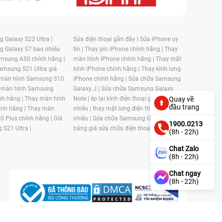
 Galaxy S22 Ultra |
Sửa điện thoại gần đây |
Sửa iPhone uy
g Galaxy S7 bao nhiêu
tín |
Thay pin iPhone chính hãng |
Thay
msung A50 chính hãng |
màn hình iPhone chính hãng |
Thay mặt
amsung S21 Ultra giá
kính iPhone chính hãng |
Thay kính lưng
 màn hình Samsung S10
iPhone chính hãng |
Sửa chữa Samsung
 màn hình Samsung
Galaxy J |
Sửa chữa Samsung Galaxy
nh hãng |
Thay màn hình
Note |
ép lại kính điện thoại giá bao
Quay về
đầu trang
nh hãng |
Thay màn
nhiêu |
thay mặt lưng điện thoại giá bao
0 Plus chính hãng |
Giá
nhiêu |
Sửa chữa Samsung Galaxy S |
1900.0213
 S21 Ultra |
bảng giá sửa chữa điện thoại samsung |
(8h - 22h)
Chat Zalo
(8h - 22h)
Chat ngay
(8h - 22h)