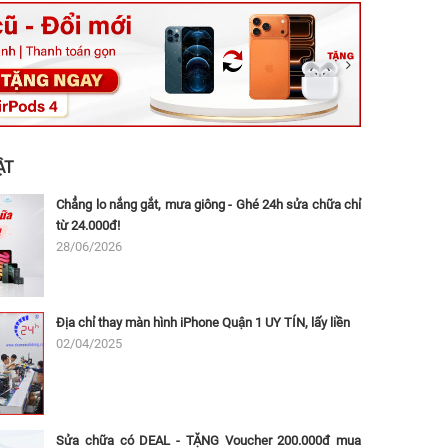
ệt, Tăng Nhơn Phú, Hồ Chí Minh (Q.9 TP. Thủ Đức cũ)
ân, Thủ Đức, Hồ Chí Minh (Bình Thọ, TP. Thủ Đức Cũ)
Ninh, Dĩ An, Hồ Chí Minh (Bình Dương Cũ)
 162A Ba Cu, Vũng Tàu, Hồ Chí Minh (TP. Vũng Tàu cũ)
 Thụ, Tân Sơn Nhất, Hồ Chí Minh (Tân Bình cũ)
ẬT
Chẳng lo nắng gắt, mưa giông - Ghé 24h sửa chữa chỉ
từ 24.000đ!
28/06/2026
Địa chỉ thay màn hình iPhone Quận 1 UY TÍN, lấy liền
02/04/2025
Sửa chữa có DEAL - TẶNG Voucher 200.000đ mua