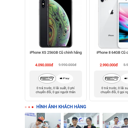
 512GB Cũ
iPhone XS 256GB Cũ chính hãng
iPhone 8 64GB Cũ 
990.000đ
4.090.000đ
9.990.000đ
2.990.000đ
5.
t, 0 phí
0 trả trước, 0 lãi suất, 0 phí
0 trả trước, 0 lãi s
ười thân
chuyển đổi, 0 gọi người thân
chuyển đổi, 0 gọi n
HÌNH ẢNH KHÁCH HÀNG