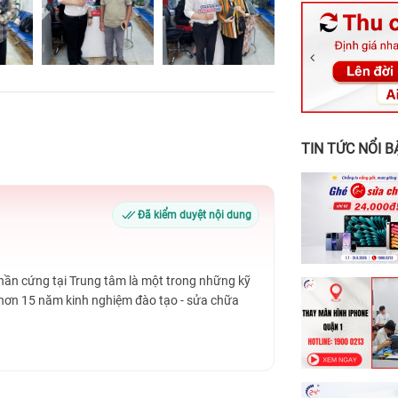
326 Lê Văn Vi
256 Võ Văn Ng
70 Nguyễn An 
24h Vũng Tàu:
198 Hoàng Văn
TIN TỨC NỔI B
Đã kiểm duyệt nội dung
Phần cứng tại Trung tâm là một trong những kỹ
 hơn 15 năm kinh nghiệm đào tạo - sửa chữa