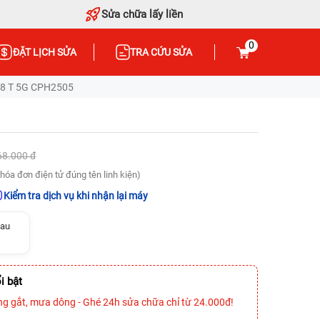
Sửa chữa lấy liền
0
ĐẶT LỊCH SỬA
TRA CỨU SỬA
o8 T 5G CPH2505
68.000 đ
hóa đơn điện tử đúng tên linh kiện)
Kiểm tra dịch vụ khi nhận lại máy
sau
i bật
ng gắt, mưa dông - Ghé 24h sửa chữa chỉ từ 24.000đ!