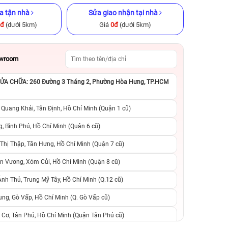
a tận nhà
Sửa giao nhận tại nhà
0đ
(dưới 5km)
Giá
0đ
(dưới 5km)
owroom
A CHỮA: 260 Đường 3 Tháng 2, Phường Hòa Hưng, TP.HCM
ũ chính hãng
iPhone 16 Pro Max 256GB Cũ
iPhone 12 Pro M
chính hãng
chính h
 Quang Khải, Tân Định, Hồ Chí Minh (Quận 1 cũ)
.990.000đ
23.490.000đ
27.999.000đ
9.490.000đ
1
, Bình Phú, Hồ Chí Minh (Quận 6 cũ)
hị Thập, Tân Hưng, Hồ Chí Minh (Quận 7 cũ)
suất, 0 phí
0 trả trước, 0 lãi suất, 0 phí
0 trả trước, 0 lãi
n Vương, Xóm Củi, Hồ Chí Minh (Quận 8 cũ)
người thân
chuyển đổi, 0 gọi người thân
chuyển đổi, 0 gọi
h Thủ, Trung Mỹ Tây, Hồ Chí Minh (Q.12 cũ)
ng, Gò Vấp, Hồ Chí Minh (Q. Gò Vấp cũ)
 Cơ, Tân Phú, Hồ Chí Minh (Quận Tân Phú cũ)