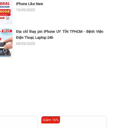
iPhone Like New
13/03/2025
Địa chỉ thay pin iPhone UY TÍN TPHCM - Bệnh Viện
Điện Thoại, Laptop 24h
04/03/2025
Giảm 16%
Giảm 16%
Thay k