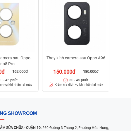
10
Kiể
 camera sau Oppo
Thay kính camera sau Oppo A96
no8 Pro
0đ
150.000đ
162.000đ
180.000đ
30 - 45 phút
30 - 45 phút
ịch vụ khi nhận lại máy
Kiểm tra dịch vụ khi nhận lại máy
ỐNG SHOWROOM
ÂM SỬA CHỮA - QUẬN 10:
260 Đường 3 Tháng 2, Phường Hòa Hưng,