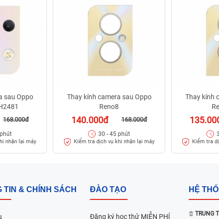
a sau Oppo
Thay kính camera sau Oppo
Thay kính
PH2481
Reno8
Re
140.000đ
135.00
168.000đ
168.000đ
 phút
30 - 45 phút
hi nhận lại máy
Kiểm tra dịch vụ khi nhận lại máy
Kiểm tra d
 TIN & CHÍNH SÁCH
ĐÀO TẠO
HỆ TH
TRUNG T
u
Đăng ký học thử MIỄN PHÍ