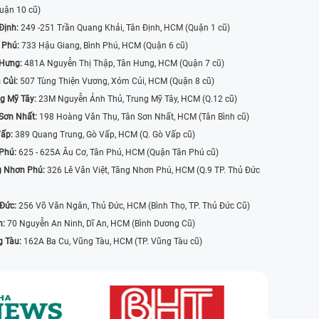
uận 10 cũ)
Định:
249 -251 Trần Quang Khải, Tân Định, HCM (Quận 1 cũ)
 Phú:
733 Hậu Giang, Bình Phú, HCM (Quận 6 cũ)
 Hưng:
481A Nguyễn Thị Thập, Tân Hưng, HCM (Quận 7 cũ)
 Củi:
507 Tùng Thiện Vương, Xóm Củi, HCM (Quận 8 cũ)
g Mỹ Tây:
23M Nguyễn Ảnh Thủ, Trung Mỹ Tây, HCM (Q.12 cũ)
Sơn Nhất:
198 Hoàng Văn Thụ, Tân Sơn Nhất, HCM (Tân Bình cũ)
Vấp:
389 Quang Trung, Gò Vấp, HCM (Q. Gò Vấp cũ)
 Phú:
625 - 625A Âu Cơ, Tân Phú, HCM (Quận Tân Phú cũ)
g Nhơn Phú:
326 Lê Văn Việt, Tăng Nhơn Phú, HCM (Q.9 TP. Thủ Đức
 Đức:
256 Võ Văn Ngân, Thủ Đức, HCM (Bình Thọ, TP. Thủ Đức Cũ)
n:
70 Nguyễn An Ninh, Dĩ An, HCM (Bình Dương Cũ)
g Tàu:
162A Ba Cu, Vũng Tàu, HCM (TP. Vũng Tàu cũ)