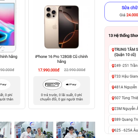
Sửa chữ
Giá
24.00
13
Hệ thống Sh
TRUNG TÂM SỬ
(Quận 10 cũ)
chính hãng
iPhone 16 Pro 128GB Cũ chính
iPhone 13 128GB C
hãng
249 -251 Trần
990.000đ
17.990.000đ
22.990.000đ
6.990.000đ
10
733 Hậu Giang
481A Nguyễn T
uất, 0 phí
0 trả trước, 0 lãi suất, 0 phí
0 trả trước, 0 lãi 
507 Tùng Thiệ
gười thân
chuyển đổi, 0 gọi người thân
chuyển đổi, 0 gọi 
23M Nguyễn Ản
389 Quang Tru
625 - 625A Âu